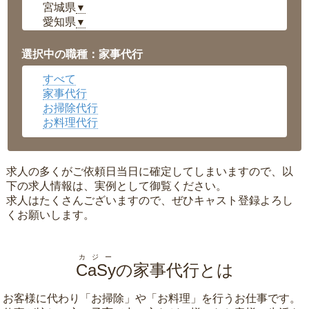
宮城県
▼
愛知県
▼
福井県
▼
岡山県
▼
選択中の職種：家事代行
広島県
▼
すべて
沖縄県
▼
家事代行
お掃除代行
お料理代行
求人の多くがご依頼日当日に確定してしまいますので、以
下の求人情報は、実例として御覧ください。
求人はたくさんございますので、ぜひキャスト登録よろし
くお願いします。
カジー
CaSy
の家事代行とは
お客様に代わり「
お掃除
」や「
お料理
」を行うお仕事です。