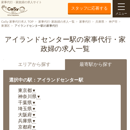
家事代行・家政婦の求人サイト
スタッフに応募する
メニュー
CaSy 家事代行求人 TOP
家事代行･家政婦の求人一覧
家事代行
兵庫県
神戸市
東灘区
アイランドセンター駅の家事代行
アイランドセンター駅の家事代行・家
政婦の求人一覧
エリアから探す
最寄駅から探す
選択中の駅：アイランドセンター駅
東京都
▼
神奈川県
▼
千葉県
▼
埼玉県
▼
大阪府
▼
兵庫県
▼
京都府
▼