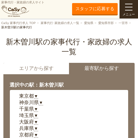
家事代行・家政婦の求人サイト
スタッフに応募する
メニュー
CaSy 家事代行求人 TOP
家事代行･家政婦の求人一覧
愛知県
愛知県市部
一宮市
新木曽川駅の家事代行
新木曽川駅の家事代行・家政婦の求人
一覧
エリアから探す
最寄駅から探す
選択中の駅：新木曽川駅
東京都
▼
神奈川県
▼
千葉県
▼
埼玉県
▼
大阪府
▼
兵庫県
▼
京都府
▼