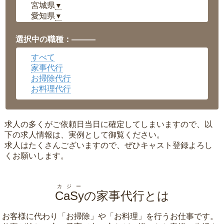
宮城県
▼
愛知県
▼
福井県
▼
岡山県
▼
選択中の職種：———
広島県
▼
すべて
沖縄県
▼
家事代行
お掃除代行
お料理代行
求人の多くがご依頼日当日に確定してしまいますので、以
下の求人情報は、実例として御覧ください。
求人はたくさんございますので、ぜひキャスト登録よろし
くお願いします。
カジー
CaSy
の家事代行とは
お客様に代わり「
お掃除
」や「
お料理
」を行うお仕事です。