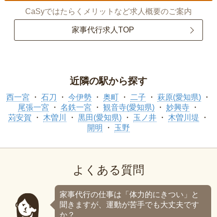
CaSyではたらくメリットなど求人概要のご案内
家事代行求人TOP
近隣の駅から探す
西一宮
石刀
今伊勢
奥町
二子
萩原(愛知県)
尾張一宮
名鉄一宮
観音寺(愛知県)
妙興寺
苅安賀
木曽川
黒田(愛知県)
玉ノ井
木曽川堤
開明
玉野
よくある質問
家事代行の仕事は「体力的にきつい」と
聞きますが、運動が苦手でも大丈夫です
か？