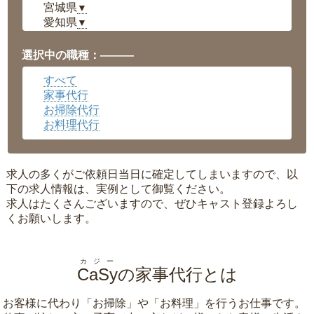
宮城県
▼
愛知県
▼
福井県
▼
岡山県
▼
選択中の職種：———
広島県
▼
すべて
沖縄県
▼
家事代行
お掃除代行
お料理代行
求人の多くがご依頼日当日に確定してしまいますので、以
下の求人情報は、実例として御覧ください。
求人はたくさんございますので、ぜひキャスト登録よろし
くお願いします。
カジー
CaSy
の家事代行とは
お客様に代わり「
お掃除
」や「
お料理
」を行うお仕事です。