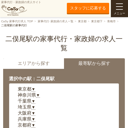
家事代行・家政婦の求人サイト
スタッフに応募する
メニュー
CaSy 家事代行求人 TOP
家事代行･家政婦の求人一覧
東京都
東京都下
青梅市
二俣尾駅の家事代行
二俣尾駅の家事代行・家政婦の求人一
覧
エリアから探す
最寄駅から探す
選択中の駅：二俣尾駅
東京都
▼
神奈川県
▼
千葉県
▼
埼玉県
▼
大阪府
▼
兵庫県
▼
京都府
▼