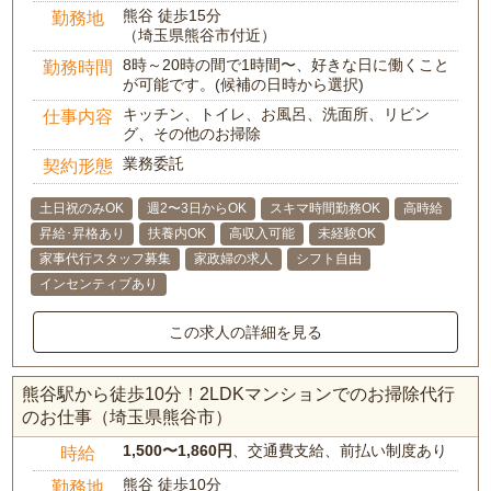
熊谷 徒歩15分
勤務地
（埼玉県熊谷市付近）
8時～20時の間で1時間〜、好きな日に働くこと
勤務時間
が可能です。(候補の日時から選択)
キッチン、トイレ、お風呂、洗面所、リビン
仕事内容
グ、その他のお掃除
業務委託
契約形態
土日祝のみOK
週2〜3日からOK
スキマ時間勤務OK
高時給
昇給･昇格あり
扶養内OK
高収入可能
未経験OK
家事代行スタッフ募集
家政婦の求人
シフト自由
インセンティブあり
この求人の詳細を見る
熊谷駅から徒歩10分！2LDKマンションでのお掃除代行
のお仕事（埼玉県熊谷市）
1,500〜1,860円
、交通費支給、前払い制度あり
時給
熊谷 徒歩10分
勤務地