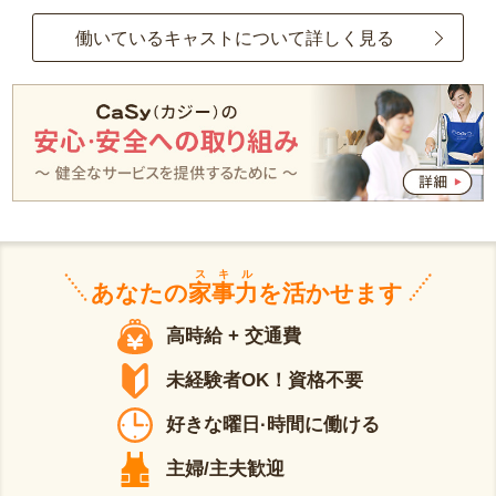
働いているキャストについて詳しく見る
スキル
あなたの
家事力
を活かせます
高時給 + 交通費
未経験者OK！資格不要
好きな曜日·時間に働ける
主婦/主夫歓迎