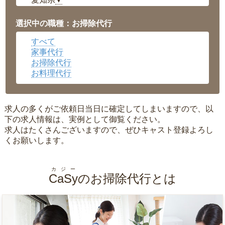
▼
福井県
▼
岡山県
▼
選択中の職種：お掃除代行
広島県
▼
すべて
沖縄県
▼
家事代行
お掃除代行
お料理代行
求人の多くがご依頼日当日に確定してしまいますので、以
下の求人情報は、実例として御覧ください。
求人はたくさんございますので、ぜひキャスト登録よろし
くお願いします。
カジー
CaSy
のお掃除代行とは