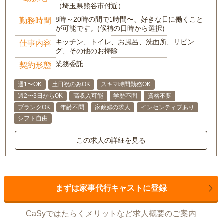
（埼玉県熊谷市付近）
8時～20時の間で1時間〜、好きな日に働くこと
勤務時間
が可能です。(候補の日時から選択)
キッチン、トイレ、お風呂、洗面所、リビン
仕事内容
グ、その他のお掃除
業務委託
契約形態
週1〜OK
土日祝のみOK
スキマ時間勤務OK
週2〜3日からOK
高収入可能
学歴不問
資格不要
ブランクOK
年齢不問
家政婦の求人
インセンティブあり
シフト自由
この求人の詳細を見る
まずは家事代行キャストに登録
CaSyではたらくメリットなど求人概要のご案内