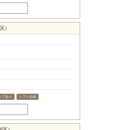
区）
ィブあり
シフト自由
南区）