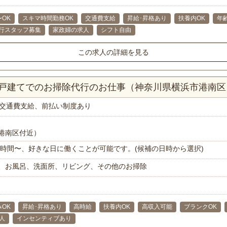
〜OK
スキマ時間勤務OK
交通費支給
昇給･昇格あり
扶養内OK
年
行スタッフ募集
家政婦の求人
シフト自由
この求人の詳細を見る
K一戸建てでのお掃除代行のお仕事（神奈川県横浜市港南区
交通費支給、前払い制度あり
港南区付近）
で1時間〜、好きな日に働くことが可能です。(候補の日時から選択)
、お風呂、洗面所、リビング、その他のお掃除
OK
昇給･昇格あり
高時給
扶養内OK
高収入可能
ブランクOK
人
インセンティブあり