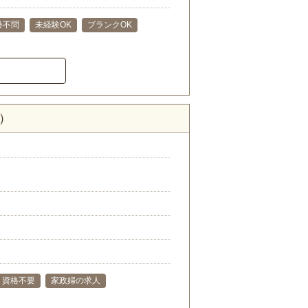
齢不問
未経験OK
ブランクOK
）
資格不要
家政婦の求人