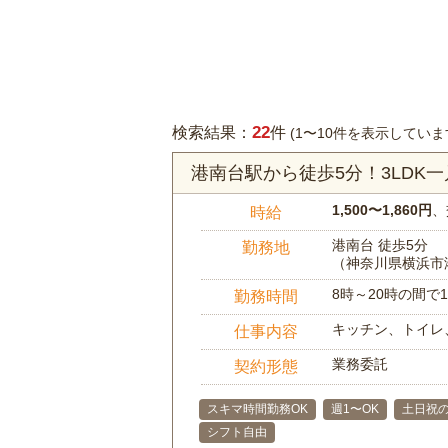
22
検索結果：
件
(1〜10件を表示していま
港南台駅から徒歩5分！3LD
1,500〜1,860円
、
時給
港南台 徒歩5分
勤務地
（神奈川県横浜市
8時～20時の間
勤務時間
キッチン、トイレ
仕事内容
業務委託
契約形態
スキマ時間勤務OK
週1〜OK
土日祝の
シフト自由