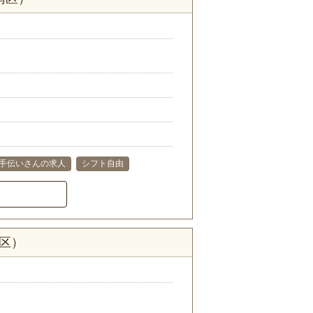
手伝いさんの求人
シフト自由
区）