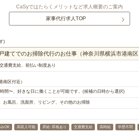
CaSyではたらくメリットなど求人概要のご案内
家事代行求人TOP
す)
K一戸建てでのお掃除代行のお仕事（神奈川県横浜市港南区
交通費支給、前払い制度あり
港南区付近）
で1時間〜、好きな日に働くことが可能です。(候補の日時から選択)
、お風呂、洗面所、リビング、その他のお掃除
みOK
高収入可能
昇給･昇格あり
交通費支給
高時給
学歴不問