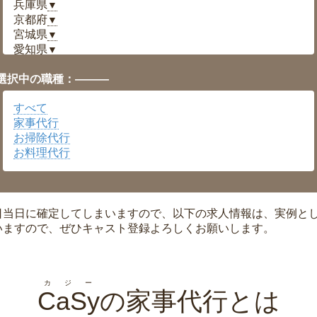
兵庫県
▼
京都府
▼
宮城県
▼
愛知県
▼
福井県
▼
選択中の職種：———
岡山県
▼
広島県
▼
すべて
沖縄県
▼
家事代行
お掃除代行
お料理代行
日当日に確定してしまいますので、以下の求人情報は、実例と
いますので、ぜひキャスト登録よろしくお願いします。
カジー
CaSy
の家事代行とは