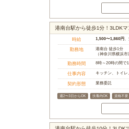
港南台駅から徒歩1分！3LD
1,500〜1,860円
、
時給
港南台 徒歩1分
勤務地
（神奈川県横浜市
8時～20時の間
勤務時間
キッチン、トイレ
仕事内容
業務委託
契約形態
週2〜3日からOK
扶養内OK
資格不要
港南台駅から徒歩10分！3LD