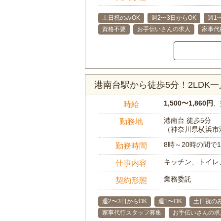
土日祝のみOK
週2〜3日からOK
週1
資格不要
お手伝いさんの求人
家事代
港南台駅から徒歩5分！2LD
1,500〜1,860円
、
時給
港南台 徒歩5分
勤務地
（神奈川県横浜市
8時～20時の間
勤務時間
キッチン、トイレ
仕事内容
業務委託
契約形態
週2〜3日からOK
週1〜OK
土日祝のみ
家事代行スタッフ募集
お手伝いさんの求