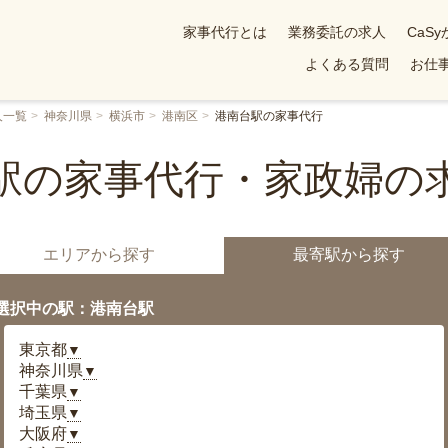
家事代行とは
業務委託の求人
CaS
よくある質問
お仕事
人一覧
神奈川県
横浜市
港南区
港南台駅の家事代行
駅の家事代行・家政婦の
エリアから探す
最寄駅から探す
選択中の駅：港南台駅
東京都
▼
神奈川県
▼
千葉県
▼
埼玉県
▼
大阪府
▼