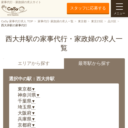
家事代行・家政婦の求人サイト
スタッフに応募する
メニュー
CaSy 家事代行求人 TOP
家事代行･家政婦の求人一覧
東京都
東京23区
品川区
西大井駅の家事代行
西大井駅の家事代行・家政婦の求人一
覧
エリアから探す
最寄駅から探す
選択中の駅：西大井駅
東京都
▼
神奈川県
▼
千葉県
▼
埼玉県
▼
大阪府
▼
兵庫県
▼
京都府
▼