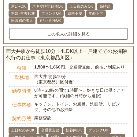
週1〜OK
スキマ時間勤務OK
土日祝のみOK
高時給
主婦･主夫歓迎
ブランクOK
資格不要
年齢不問
家政婦の求人
直行･直帰OK
この求人の詳細を見る
西大井駅から徒歩10分！4LDK以上一戸建てでのお掃除
代行のお仕事（東京都品川区）
1,500〜1,860円
、交通費支給、前払い制度あり
時給
西大井 徒歩10分
勤務地
（東京都品川区付近）
8時～20時の間で1時間〜、好きな日に働くこと
勤務時間
が可能です。(候補の日時から選択)
キッチン、トイレ、お風呂、洗面所、リビン
仕事内容
グ、その他のお掃除
業務委託
契約形態
土日祝のみOK
交通費支給
扶養内OK
ブランクOK