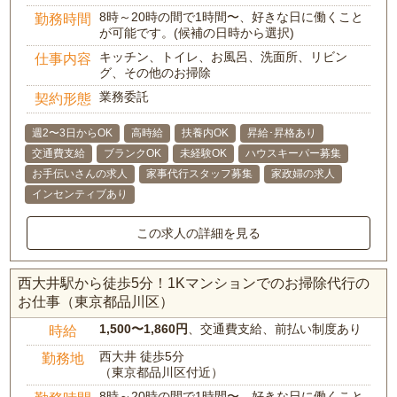
8時～20時の間で1時間〜、好きな日に働くこと
勤務時間
が可能です。(候補の日時から選択)
キッチン、トイレ、お風呂、洗面所、リビン
仕事内容
グ、その他のお掃除
業務委託
契約形態
週2〜3日からOK
高時給
扶養内OK
昇給･昇格あり
交通費支給
ブランクOK
未経験OK
ハウスキーパー募集
お手伝いさんの求人
家事代行スタッフ募集
家政婦の求人
インセンティブあり
この求人の詳細を見る
西大井駅から徒歩5分！1Kマンションでのお掃除代行の
お仕事（東京都品川区）
1,500〜1,860円
、交通費支給、前払い制度あり
時給
西大井 徒歩5分
勤務地
（東京都品川区付近）
8時～20時の間で1時間〜、好きな日に働くこと