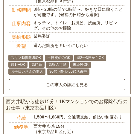
（東京都品川区付近）
8時～20時の間で1時間〜、好きな日に働くこと
勤務時間
が可能です。(候補の日時から選択)
キッチン、トイレ、お風呂、洗面所、リビン
仕事内容
グ、その他のお掃除
業務委託
契約形態
選んだ箇所をキレイにしたい
希望
スキマ時間勤務OK
土日祝のみOK
週2〜3日からOK
週1〜OK
高時給
高収入可能
未経験OK
お手伝いさんの求人
30代･40代･50代活躍中
この求人の詳細を見る
西大井駅から徒歩15分！1Kマンションでのお掃除代行の
お仕事（東京都品川区）
1,500〜1,860円
、交通費支給、前払い制度あり
時給
西大井 徒歩15分
勤務地
（東京都品川区付近）