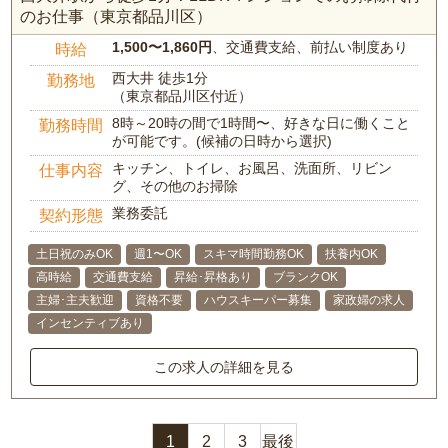
のお仕事（東京都品川区）
1,500〜1,860円
、交通費支給、前払い制度あり
時給
西大井 徒歩1分
勤務地
（東京都品川区付近）
8時～20時の間で1時間〜、好きな日に働くこと
勤務時間
が可能です。(候補の日時から選択)
キッチン、トイレ、お風呂、洗面所、リビン
仕事内容
グ、その他のお掃除
業務委託
契約形態
土日祝のみOK
週1〜OK
スキマ時間勤務OK
扶養内OK
高時給
交通費支給
昇給･昇格あり
ブランクOK
主婦･主夫歓迎
資格不要
ハウスキーパー募集
家政婦の求人
インセンティブあり
この求人の詳細を見る
1
2
3
最後