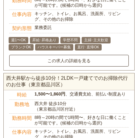
勤務時間
が可能です。(候補の日時から選択)
キッチン、トイレ、お風呂、洗面所、リビン
仕事内容
グ、その他のお掃除
業務委託
契約形態
週1〜OK
昇給･昇格あり
学歴不問
主婦･主夫歓迎
ブランクOK
ハウスキーパー募集
直行･直帰OK
この求人の詳細を見る
西大井駅から徒歩10分！2LDK一戸建てでのお掃除代行
のお仕事（東京都品川区）
1,500〜1,860円
、交通費支給、前払い制度あり
時給
西大井 徒歩10分
勤務地
（東京都品川区付近）
8時～20時の間で1時間〜、好きな日に働くこと
勤務時間
が可能です。(候補の日時から選択)
キッチン、トイレ、お風呂、洗面所、リビン
仕事内容
グ、その他のお掃除