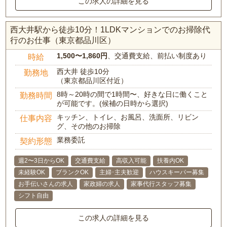
この求人の詳細を見る
西大井駅から徒歩10分！1LDKマンションでのお掃除代
行のお仕事（東京都品川区）
1,500〜1,860円
、交通費支給、前払い制度あり
時給
西大井 徒歩10分
勤務地
（東京都品川区付近）
8時～20時の間で1時間〜、好きな日に働くこと
勤務時間
が可能です。(候補の日時から選択)
キッチン、トイレ、お風呂、洗面所、リビン
仕事内容
グ、その他のお掃除
業務委託
契約形態
週2〜3日からOK
交通費支給
高収入可能
扶養内OK
未経験OK
ブランクOK
主婦･主夫歓迎
ハウスキーパー募集
お手伝いさんの求人
家政婦の求人
家事代行スタッフ募集
シフト自由
この求人の詳細を見る