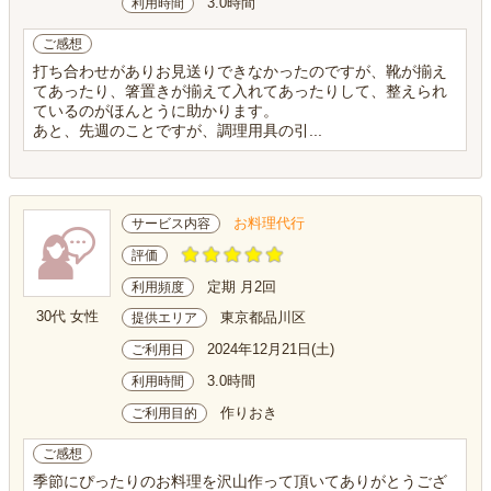
3.0時間
利用時間
ご感想
打ち合わせがありお見送りできなかったのですが、靴が揃え
てあったり、箸置きが揃えて入れてあったりして、整えられ
ているのがほんとうに助かります。
あと、先週のことですが、調理用具の引...
お料理代行
サービス内容
評価
定期 月2回
利用頻度
30代 女性
東京都品川区
提供エリア
2024年12月21日(土)
ご利用日
3.0時間
利用時間
作りおき
ご利用目的
ご感想
季節にぴったりのお料理を沢山作って頂いてありがとうござ