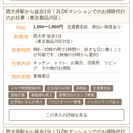
西大井駅から徒歩1分！2LDKマンションでのお掃除代行
のお仕事（東京都品川区）
1,500〜1,860円
、交通費支給、前払い制度あり
時給
西大井 徒歩1分
勤務地
（東京都品川区付近）
8時～20時の間で1時間〜、好きな日に働くこと
勤務時間
が可能です。(候補の日時から選択)
キッチン、トイレ、お風呂、洗面所、リビン
仕事内容
グ、その他のお掃除
業務委託
契約形態
スキマ時間勤務OK
土日祝のみOK
高時給
交通費支給
資格不要
家政婦の求人
家事代行スタッフ募集
お手伝いさんの求人
ハウスキーパー募集
インセンティブあり
この求人の詳細を見る
西大井駅から徒歩1分！1LDKマンションでのお掃除代行