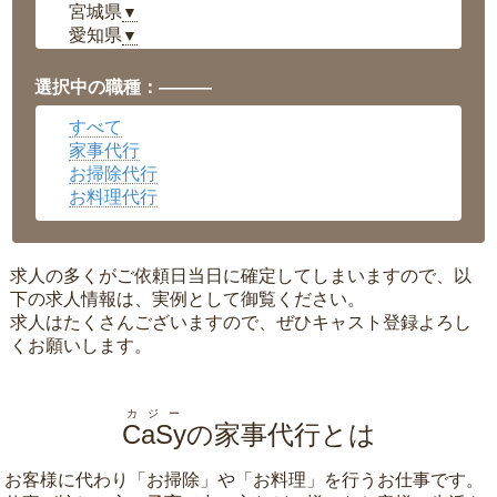
宮城県
▼
愛知県
▼
福井県
▼
岡山県
▼
選択中の職種：———
広島県
▼
すべて
沖縄県
▼
家事代行
お掃除代行
お料理代行
求人の多くがご依頼日当日に確定してしまいますので、以
下の求人情報は、実例として御覧ください。
求人はたくさんございますので、ぜひキャスト登録よろし
くお願いします。
カジー
CaSy
の家事代行とは
お客様に代わり「
お掃除
」や「
お料理
」を行うお仕事です。