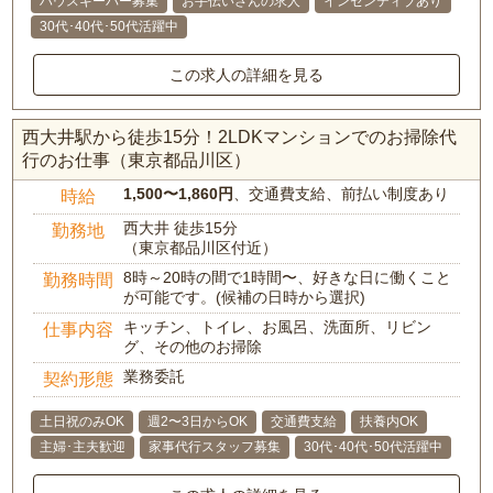
ハウスキーパー募集
お手伝いさんの求人
インセンティブあり
30代･40代･50代活躍中
この求人の詳細を見る
西大井駅から徒歩15分！2LDKマンションでのお掃除代
行のお仕事（東京都品川区）
1,500〜1,860円
、交通費支給、前払い制度あり
時給
西大井 徒歩15分
勤務地
（東京都品川区付近）
8時～20時の間で1時間〜、好きな日に働くこと
勤務時間
が可能です。(候補の日時から選択)
キッチン、トイレ、お風呂、洗面所、リビン
仕事内容
グ、その他のお掃除
業務委託
契約形態
土日祝のみOK
週2〜3日からOK
交通費支給
扶養内OK
主婦･主夫歓迎
家事代行スタッフ募集
30代･40代･50代活躍中