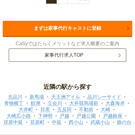
まずは家事代行キャストに登録
CaSyではたらくメリットなど求人概要のご案内
家事代行求人TOP
近隣の駅から探す
北品川
新馬場
天王洲アイル
品川シーサイド
青物横丁
鮫洲
立会川
大井競馬場前
大森海岸
大井町
目黒
五反田
不動前
大崎
大崎広小路
下神明
戸越
戸越公園
戸越銀座
荏原中延
荏原町
中延
西小山
武蔵小山
旗の台