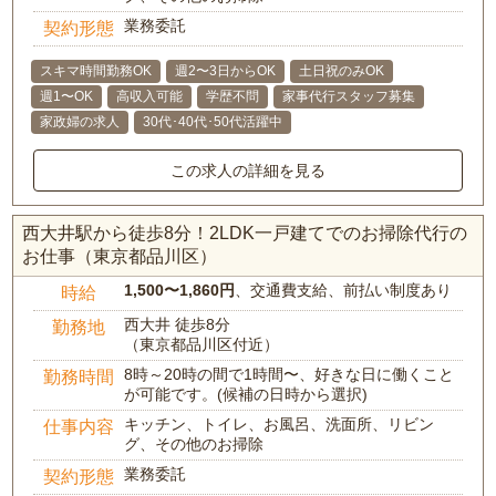
業務委託
契約形態
スキマ時間勤務OK
週2〜3日からOK
土日祝のみOK
週1〜OK
高収入可能
学歴不問
家事代行スタッフ募集
家政婦の求人
30代･40代･50代活躍中
この求人の詳細を見る
西大井駅から徒歩8分！2LDK一戸建てでのお掃除代行の
お仕事（東京都品川区）
1,500〜1,860円
、交通費支給、前払い制度あり
時給
西大井 徒歩8分
勤務地
（東京都品川区付近）
8時～20時の間で1時間〜、好きな日に働くこと
勤務時間
が可能です。(候補の日時から選択)
キッチン、トイレ、お風呂、洗面所、リビン
仕事内容
グ、その他のお掃除
業務委託
契約形態