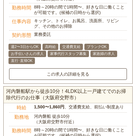
8時～20時の間で1時間〜、好きな日に働くこと
勤務時間
が可能です。(候補の日時から選択)
キッチン、トイレ、お風呂、洗面所、リビン
仕事内容
グ、その他のお掃除
業務委託
契約形態
週2〜3日からOK
高時給
交通費支給
ブランクOK
お手伝いさんの求人
家事代行スタッフ募集
家政婦の求人
直行･直帰OK
この求人の詳細を見る
河内磐船駅から徒歩10分！4LDK以上一戸建てでのお掃
除代行のお仕事（大阪府交野市）
1,500〜1,860円
、交通費支給、前払い制度あり
時給
河内磐船 徒歩10分
勤務地
（大阪府交野市付近）
8時～20時の間で1時間〜、好きな日に働くこと
勤務時間
が可能です。(候補の日時から選択)