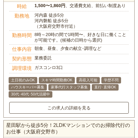
1,500〜1,860円
、交通費支給、前払い制度あり
時給
河内森 徒歩5分
勤務地
河内磐船 徒歩5分
（大阪府交野市付近）
8時～20時の間で1時間〜、好きな日に働くこと
勤務時間
が可能です。(候補の日時から選択)
朝食、昼食、夕食の献立･調理など
仕事内容
業務委託
契約形態
ガスコンロ3口
調理環境
土日祝のみOK
スキマ時間勤務OK
高収入可能
学歴不問
ハウスキーパー募集
家事代行スタッフ募集
直行･直帰OK
30代･40代･50代活躍中
この求人の詳細を見る
星田駅から徒歩5分！2LDKマンションでのお掃除代行の
お仕事（大阪府交野市）