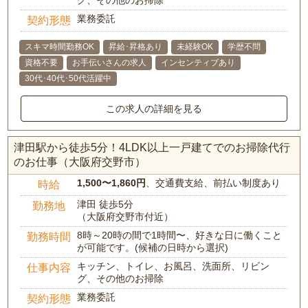
業務委託
契約形態
スキマ時間勤務OK
昇給･昇格あり
未経験OK
学歴不問
資格不要
お手伝いさんの求人
インセンティブあり
30代･40代･50代活躍中
この求人の詳細を見る
津田駅から徒歩5分！4LDK以上一戸建てでのお掃除代行
のお仕事（大阪府交野市）
1,500〜1,860円
、交通費支給、前払い制度あり
時給
津田 徒歩5分
勤務地
（大阪府交野市付近）
8時～20時の間で1時間〜、好きな日に働くこと
勤務時間
が可能です。(候補の日時から選択)
キッチン、トイレ、お風呂、洗面所、リビン
仕事内容
グ、その他のお掃除
業務委託
契約形態