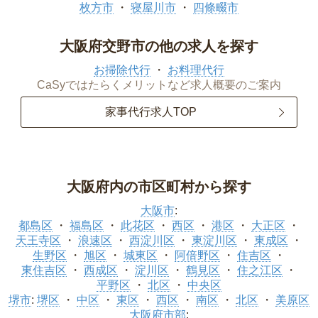
枚方市
寝屋川市
四條畷市
大阪府交野市の他の求人を探す
お掃除代行
お料理代行
CaSyではたらくメリットなど求人概要のご案内
家事代行求人TOP
大阪府内の市区町村から探す
大阪市
:
都島区
福島区
此花区
西区
港区
大正区
天王寺区
浪速区
西淀川区
東淀川区
東成区
生野区
旭区
城東区
阿倍野区
住吉区
東住吉区
西成区
淀川区
鶴見区
住之江区
平野区
北区
中央区
堺市
:
堺区
中区
東区
西区
南区
北区
美原区
大阪府市部
: