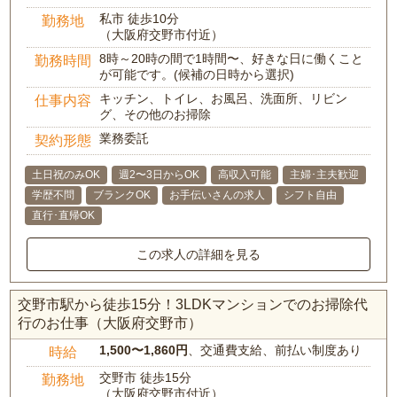
私市 徒歩10分
勤務地
（大阪府交野市付近）
8時～20時の間で1時間〜、好きな日に働くこと
勤務時間
が可能です。(候補の日時から選択)
キッチン、トイレ、お風呂、洗面所、リビン
仕事内容
グ、その他のお掃除
業務委託
契約形態
土日祝のみOK
週2〜3日からOK
高収入可能
主婦･主夫歓迎
学歴不問
ブランクOK
お手伝いさんの求人
シフト自由
直行･直帰OK
この求人の詳細を見る
交野市駅から徒歩15分！3LDKマンションでのお掃除代
行のお仕事（大阪府交野市）
1,500〜1,860円
、交通費支給、前払い制度あり
時給
交野市 徒歩15分
勤務地
（大阪府交野市付近）