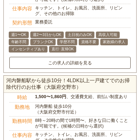
キッチン、トイレ、お風呂、洗面所、リビン
仕事内容
グ、その他のお掃除
業務委託
契約形態
週1〜OK
週2〜3日からOK
土日祝のみOK
高収入可能
年齢不問
ブランクOK
学歴不問
資格不要
家政婦の求人
インセンティブあり
直行･直帰OK
この求人の詳細を見る
河内磐船駅から徒歩10分！4LDK以上一戸建てでのお掃
除代行のお仕事（大阪府交野市）
1,500〜1,860円
、交通費支給、前払い制度あり
時給
河内磐船 徒歩10分
勤務地
（大阪府交野市付近）
8時～20時の間で1時間〜、好きな日に働くこと
勤務時間
が可能です。(候補の日時から選択)
キッチン、トイレ、お風呂、洗面所、リビン
仕事内容
グ、その他のお掃除