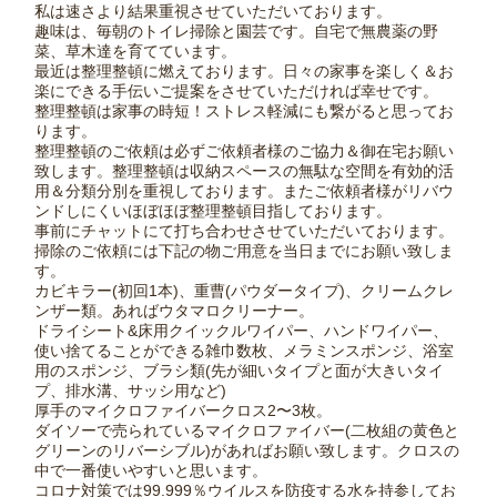
私は速さより結果重視させていただいております。
趣味は、毎朝のトイレ掃除と園芸です。自宅で無農薬の野
菜、草木達を育てています。
最近は整理整頓に燃えております。日々の家事を楽しく＆お
楽にできる手伝いご提案をさせていただければ幸せです。
整理整頓は家事の時短！ストレス軽減にも繋がると思ってお
ります。
整理整頓のご依頼は必ずご依頼者様のご協力＆御在宅お願い
致します。整理整頓は収納スペースの無駄な空間を有効的活
用＆分類分別を重視しております。またご依頼者様がリバウ
ンドしにくいほぼほぼ整理整頓目指しております。
事前にチャットにて打ち合わせさせていただいております。
掃除のご依頼には下記の物ご用意を当日までにお願い致しま
す。
カビキラー(初回1本)、重曹(パウダータイプ)、クリームクレ
ンザー類。あればウタマロクリーナー。
ドライシート&床用クイックルワイパー、ハンドワイパー、
使い捨てることができる雑巾数枚、メラミンスポンジ、浴室
用のスポンジ、ブラシ類(先が細いタイプと面が大きいタイ
プ、排水溝、サッシ用など)
厚手のマイクロファイバークロス2〜3枚。
ダイソーで売られているマイクロファイバー(二枚組の黄色と
グリーンのリバーシブル)があればお願い致します。クロスの
中で一番使いやすいと思います。
コロナ対策では99.999％ウイルスを防疫する水を持参してお