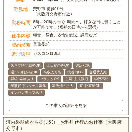
交野市 徒歩10分
勤務地
（大阪府交野市付近）
8時～20時の間で1時間〜、好きな日に働くこと
勤務時間
が可能です。(候補の日時から選択)
朝食、昼食、夕食の献立･調理など
仕事内容
業務委託
契約形態
ガスコンロ3口
調理環境
スキマ時間勤務OK
土日祝のみOK
週1〜OK
週2〜3日からOK
高収入可能
扶養内OK
交通費支給
昇給･昇格あり
ブランクOK
主婦･主夫歓迎
学歴不問
家事代行スタッフ募集
家政婦の求人
直行･直帰OK
インセンティブあり
この求人の詳細を見る
河内磐船駅から徒歩5分！お料理代行のお仕事（大阪府
交野市）