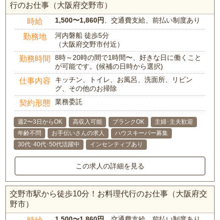
行のお仕事（大阪府交野市）
1,500〜1,860円
、交通費支給、前払い制度あり
時給
河内磐船 徒歩5分
勤務地
（大阪府交野市付近）
8時～20時の間で1時間〜、好きな日に働くこと
勤務時間
が可能です。(候補の日時から選択)
キッチン、トイレ、お風呂、洗面所、リビン
仕事内容
グ、その他のお掃除
業務委託
契約形態
週2〜3日からOK
高収入可能
ブランクOK
主婦･主夫歓迎
年齢不問
お手伝いさんの求人
ハウスキーパー募集
30代･40代･50代活躍中
インセンティブあり
この求人の詳細を見る
交野市駅から徒歩10分！お料理代行のお仕事（大阪府交
野市）
1,500〜1,860円
、交通費支給、前払い制度あり
時給