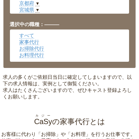
京都府
▼
宮城県
▼
愛知県
▼
福井県
▼
選択中の職種：———
岡山県
▼
すべて
広島県
▼
家事代行
沖縄県
▼
お掃除代行
お料理代行
求人の多くがご依頼日当日に確定してしまいますので、以
下の求人情報は、実例として御覧ください。
求人はたくさんございますので、ぜひキャスト登録よろし
くお願いします。
カジー
CaSy
の家事代行とは
お客様に代わり「
お掃除
」や「
お料理
」を行うお仕事です。