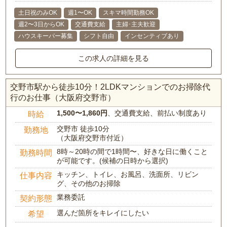
土日祝のみOK
週1〜OK
スキマ時間勤務OK
週2〜3日からOK
交通費支給
主婦･主夫歓迎
ハウスキーパー募集
シフト自由
インセンティブあり
この求人の詳細を見る
交野市駅から徒歩10分！2LDKマンションでのお掃除代
行のお仕事（大阪府交野市）
1,500〜1,860円
、交通費支給、前払い制度あり
時給
交野市 徒歩10分
勤務地
（大阪府交野市付近）
8時～20時の間で1時間〜、好きな日に働くこと
勤務時間
が可能です。(候補の日時から選択)
キッチン、トイレ、お風呂、洗面所、リビン
仕事内容
グ、その他のお掃除
業務委託
契約形態
選んだ箇所をキレイにしたい
希望