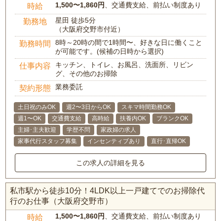
1,500〜1,860円
、交通費支給、前払い制度あり
時給
星田 徒歩5分
勤務地
（大阪府交野市付近）
8時～20時の間で1時間〜、好きな日に働くこと
勤務時間
が可能です。(候補の日時から選択)
キッチン、トイレ、お風呂、洗面所、リビン
仕事内容
グ、その他のお掃除
業務委託
契約形態
土日祝のみOK
週2〜3日からOK
スキマ時間勤務OK
週1〜OK
交通費支給
高時給
扶養内OK
ブランクOK
主婦･主夫歓迎
学歴不問
家政婦の求人
家事代行スタッフ募集
インセンティブあり
直行･直帰OK
この求人の詳細を見る
私市駅から徒歩10分！4LDK以上一戸建てでのお掃除代
行のお仕事（大阪府交野市）
1,500〜1,860円
、交通費支給、前払い制度あり
時給