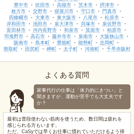
豊中市
吹田市
高槻市
茨木市
摂津市
枚方市
交野市
寝屋川市
守口市
門真市
四條畷市
大東市
東大阪市
八尾市
松原市
岸和田市
池田市
泉大津市
貝塚市
泉佐野市
富田林市
河内長野市
和泉市
箕面市
柏原市
羽曳野市
高石市
藤井寺市
泉南市
大阪狭山市
阪南市
島本町
豊能町
能勢町
忠岡町
熊取町
田尻町
岬町
太子町
河南町
千早赤阪村
よくある質問
家事代行の仕事は「体力的にきつい」と
聞きますが、運動が苦手でも大丈夫です
か？
最初は普段使わない筋肉を使うため、数日間は疲れを
感じられる方もいます。
ただ、CaSyでは早くお仕事に慣れていただけるよう掃