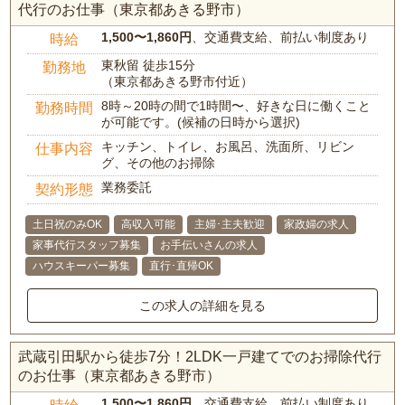
代行のお仕事（東京都あきる野市）
1,500〜1,860円
、交通費支給、前払い制度あり
時給
東秋留 徒歩15分
勤務地
（東京都あきる野市付近）
8時～20時の間で1時間〜、好きな日に働くこと
勤務時間
が可能です。(候補の日時から選択)
キッチン、トイレ、お風呂、洗面所、リビン
仕事内容
グ、その他のお掃除
業務委託
契約形態
土日祝のみOK
高収入可能
主婦･主夫歓迎
家政婦の求人
家事代行スタッフ募集
お手伝いさんの求人
ハウスキーパー募集
直行･直帰OK
この求人の詳細を見る
武蔵引田駅から徒歩7分！2LDK一戸建てでのお掃除代行
のお仕事（東京都あきる野市）
1,500〜1,860円
、交通費支給、前払い制度あり
時給