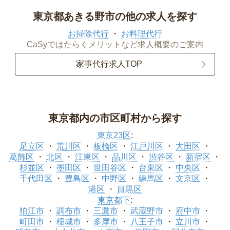
東京都あきる野市の他の求人を探す
お掃除代行
お料理代行
CaSyではたらくメリットなど求人概要のご案内
家事代行求人TOP
東京都内の市区町村から探す
東京23区
:
足立区
荒川区
板橋区
江戸川区
大田区
葛飾区
北区
江東区
品川区
渋谷区
新宿区
杉並区
墨田区
世田谷区
台東区
中央区
千代田区
豊島区
中野区
練馬区
文京区
港区
目黒区
東京都下
:
狛江市
調布市
三鷹市
武蔵野市
府中市
町田市
稲城市
多摩市
八王子市
立川市