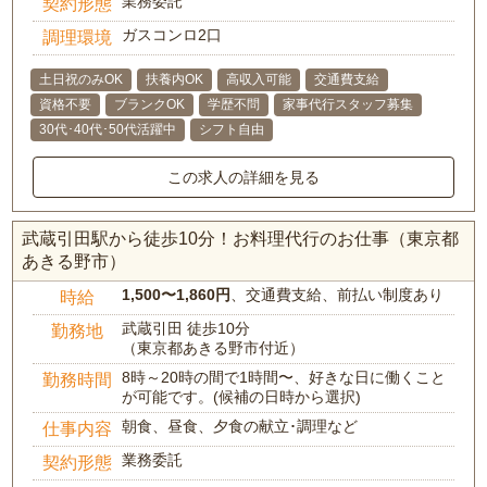
業務委託
契約形態
ガスコンロ2口
調理環境
土日祝のみOK
扶養内OK
高収入可能
交通費支給
資格不要
ブランクOK
学歴不問
家事代行スタッフ募集
30代･40代･50代活躍中
シフト自由
この求人の詳細を見る
武蔵引田駅から徒歩10分！お料理代行のお仕事（東京都
あきる野市）
1,500〜1,860円
、交通費支給、前払い制度あり
時給
武蔵引田 徒歩10分
勤務地
（東京都あきる野市付近）
8時～20時の間で1時間〜、好きな日に働くこと
勤務時間
が可能です。(候補の日時から選択)
朝食、昼食、夕食の献立･調理など
仕事内容
業務委託
契約形態