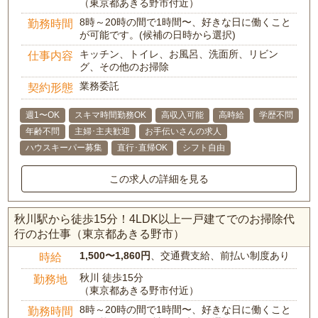
（東京都あきる野市付近）
8時～20時の間で1時間〜、好きな日に働くこと
勤務時間
が可能です。(候補の日時から選択)
キッチン、トイレ、お風呂、洗面所、リビン
仕事内容
グ、その他のお掃除
業務委託
契約形態
週1〜OK
スキマ時間勤務OK
高収入可能
高時給
学歴不問
年齢不問
主婦･主夫歓迎
お手伝いさんの求人
ハウスキーパー募集
直行･直帰OK
シフト自由
この求人の詳細を見る
秋川駅から徒歩15分！4LDK以上一戸建てでのお掃除代
行のお仕事（東京都あきる野市）
1,500〜1,860円
、交通費支給、前払い制度あり
時給
秋川 徒歩15分
勤務地
（東京都あきる野市付近）
8時～20時の間で1時間〜、好きな日に働くこと
勤務時間