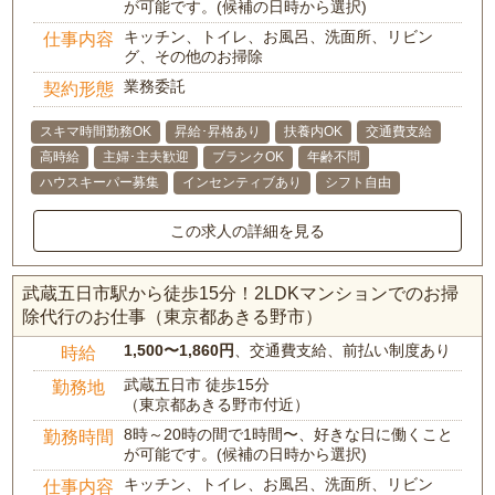
が可能です。(候補の日時から選択)
キッチン、トイレ、お風呂、洗面所、リビン
仕事内容
グ、その他のお掃除
業務委託
契約形態
スキマ時間勤務OK
昇給･昇格あり
扶養内OK
交通費支給
高時給
主婦･主夫歓迎
ブランクOK
年齢不問
ハウスキーパー募集
インセンティブあり
シフト自由
この求人の詳細を見る
武蔵五日市駅から徒歩15分！2LDKマンションでのお掃
除代行のお仕事（東京都あきる野市）
1,500〜1,860円
、交通費支給、前払い制度あり
時給
武蔵五日市 徒歩15分
勤務地
（東京都あきる野市付近）
8時～20時の間で1時間〜、好きな日に働くこと
勤務時間
が可能です。(候補の日時から選択)
キッチン、トイレ、お風呂、洗面所、リビン
仕事内容