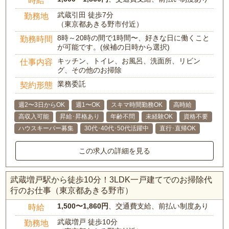
武蔵引田 徒歩7分
勤務地
（東京都あきる野市付近）
8時～20時の間で1時間〜、好きな日に働くこと
勤務時間
が可能です。(候補の日時から選択)
キッチン、トイレ、お風呂、洗面所、リビン
仕事内容
グ、その他のお掃除
業務委託
契約形態
週2〜3日からOK
週1〜OK
スキマ時間勤務OK
高時給
高収入可能
昇給･昇格あり
年齢不問
未経験OK
資格不要
ハウスキーパー募集
30代･40代･50代活躍中
直行･直帰OK
この求人の詳細を見る
武蔵増戸駅から徒歩10分！3LDK一戸建てでのお掃除代
行のお仕事（東京都あきる野市）
1,500〜1,860円
、交通費支給、前払い制度あり
時給
武蔵増戸 徒歩10分
勤務地