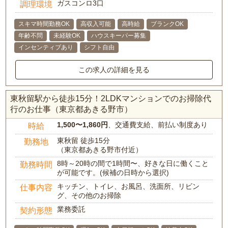
ガスコンロ3口
調理環境
スキマ時間勤務OK
高収入可能
高時給
ブランクOK
年齢不問
未経験OK
ハウスキーパー募集
インセンティブあり
シフト自由
この求人の詳細を見る
東秋留駅から徒歩15分！2LDKマンションでのお掃除代
行のお仕事（東京都あきる野市）
1,500〜1,860円
、交通費支給、前払い制度あり
時給
東秋留 徒歩15分
勤務地
（東京都あきる野市付近）
8時～20時の間で1時間〜、好きな日に働くこと
勤務時間
が可能です。(候補の日時から選択)
キッチン、トイレ、お風呂、洗面所、リビン
仕事内容
グ、その他のお掃除
業務委託
契約形態