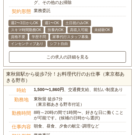
グ、その他のお掃除
業務委託
契約形態
週2〜3日からOK
週1〜OK
土日祝のみOK
スキマ時間勤務OK
扶養内OK
高収入可能
未経験OK
資格不要
学歴不問
家事代行スタッフ募集
インセンティブあり
シフト自由
この求人の詳細を見る
東秋留駅から徒歩7分！お料理代行のお仕事（東京都あ
きる野市）
1,500〜1,860円
、交通費支給、前払い制度あり
時給
東秋留 徒歩7分
勤務地
（東京都あきる野市付近）
8時～20時の間で1時間〜、好きな日に働くこと
勤務時間
が可能です。(候補の日時から選択)
朝食、昼食、夕食の献立･調理など
仕事内容