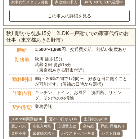
家事代行スタッフ募集
家政婦の求人
30代･40代･50代活躍中
この求人の詳細を見る
秋川駅から徒歩15分！2LDK一戸建てでの家事代行のお
仕事（東京都あきる野市）
1,500〜1,860円
、交通費支給、前払い制度あり
時給
秋川 徒歩15分
勤務地
武蔵引田 徒歩15分
（東京都あきる野市付近）
8時～20時の間で1時間〜、好きな日に働くこと
勤務時間
が可能です。(候補の日時から選択)
キッチン、トイレ、お風呂、洗面所、リビン
仕事内容
グ、その他のお掃除
業務委託
契約形態
スキマ時間勤務OK
週2〜3日からOK
土日祝のみOK
週1〜OK
高収入可能
交通費支給
高時給
昇給･昇格あり
資格不要
家政婦の求人
ハウスキーパー募集
シフト自由