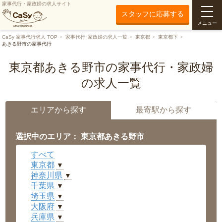
家事代行・家政婦の求人サイト
スタッフに応募する
メニュー
CaSy 家事代行求人 TOP
家事代行･家政婦の求人一覧
東京都
東京都下
あきる野市の家事代行
東京都あきる野市の家事代行・家政婦
の求人一覧
エリアから探す
最寄駅から探す
選択中のエリア： 東京都あきる野市
すべて
東京都
▼
神奈川県
▼
千葉県
▼
埼玉県
▼
大阪府
▼
兵庫県
▼