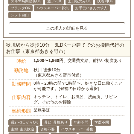
スキマ時間勤務OK
週1〜OK
土日祝のみOK
扶養内OK
ブランクOK
ハウスキーパー募集
お手伝いさんの求人
シフト自由
この求人の詳細を見る
秋川駅から徒歩10分！3LDK一戸建てでのお掃除代行の
お仕事（東京都あきる野市）
1,500〜1,860円
、交通費支給、前払い制度あり
時給
秋川 徒歩10分
勤務地
（東京都あきる野市付近）
8時～20時の間で1時間〜、好きな日に働くこと
勤務時間
が可能です。(候補の日時から選択)
キッチン、トイレ、お風呂、洗面所、リビン
仕事内容
グ、その他のお掃除
業務委託
契約形態
週2〜3日からOK
昇給･昇格あり
年齢不問
学歴不問
主婦･主夫歓迎
資格不要
ハウスキーパー募集