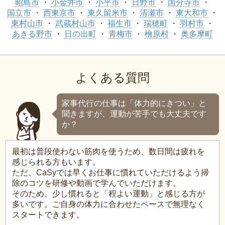
昭島市
小金井市
小平市
日野市
国分寺市
国立市
西東京市
東久留米市
清瀬市
東大和市
東村山市
武蔵村山市
福生市
瑞穂町
羽村市
あきる野市
日の出町
青梅市
檜原村
奥多摩町
よくある質問
家事代行の仕事は「体力的にきつい」と
聞きますが、運動が苦手でも大丈夫です
か？
最初は普段使わない筋肉を使うため、数日間は疲れを
感じられる方もいます。
ただ、CaSyでは早くお仕事に慣れていただけるよう掃
除のコツを研修や動画で学んでいただけます。
そのため、少し慣れると「程よい運動」と感じる方が
多いです。ご自身の体力に合わせたペースで無理なく
スタートできます。