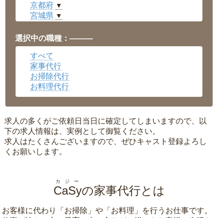
京都府
▼
宮城県
▼
愛知県
▼
福井県
▼
選択中の職種：———
岡山県
▼
すべて
広島県
▼
家事代行
沖縄県
▼
お掃除代行
お料理代行
求人の多くがご依頼日当日に確定してしまいますので、以
下の求人情報は、実例として御覧ください。
求人はたくさんございますので、ぜひキャスト登録よろし
くお願いします。
カジー
CaSy
の家事代行とは
お客様に代わり「
お掃除
」や「
お料理
」を行うお仕事です。