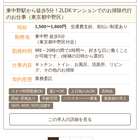
東中野駅から徒歩5分！2LDKマンションでのお掃除代行
のお仕事（東京都中野区）
1,500〜1,860円
、交通費支給、前払い制度あり
時給
東中野 徒歩5分
勤務地
（東京都中野区付近）
8時～20時の間で1時間〜、好きな日に働くこと
勤務時間
が可能です。(候補の日時から選択)
キッチン、トイレ、お風呂、洗面所、リビン
仕事内容
グ、その他のお掃除
業務委託
契約形態
スキマ時間勤務OK
週1〜OK
土日祝のみOK
高時給
昇給･昇格あり
年齢不問
ハウスキーパー募集
家政婦の求人
30代･40代･50代活躍中
この求人の詳細を見る