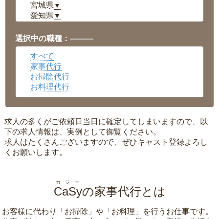
宮城県
▼
愛知県
▼
福井県
▼
岡山県
▼
選択中の職種：———
広島県
▼
すべて
沖縄県
▼
家事代行
お掃除代行
お料理代行
求人の多くがご依頼日当日に確定してしまいますので、以
下の求人情報は、実例として御覧ください。
求人はたくさんございますので、ぜひキャスト登録よろし
くお願いします。
カジー
CaSy
の家事代行とは
お客様に代わり「
お掃除
」や「
お料理
」を行うお仕事です。