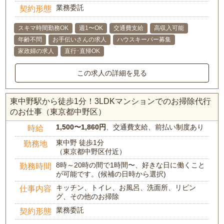
業務委託
契約形態
スキマ時間勤務OK
週1〜OK
交通費支給
高収入可能
年齢不問
お手伝いさんの求人
ハウスキーパー募集
家政婦の求人
直行･直帰OK
この求人の詳細を見る
東中野駅から徒歩1分！3LDKマンションでのお掃除代行
のお仕事（東京都中野区）
1,500〜1,860円
、交通費支給、前払い制度あり
時給
東中野 徒歩1分
勤務地
（東京都中野区付近）
8時～20時の間で1時間〜、好きな日に働くこと
勤務時間
が可能です。(候補の日時から選択)
キッチン、トイレ、お風呂、洗面所、リビン
仕事内容
グ、その他のお掃除
業務委託
契約形態