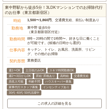
東中野駅から徒歩5分！3LDKマンションでのお掃除代行
のお仕事（東京都新宿区）
1,500〜1,860円
、交通費支給、前払い制度あり
時給
東中野 徒歩5分
勤務地
（東京都新宿区付近）
8時～20時の間で1時間〜、好きな日に働くこと
勤務時間
が可能です。(候補の日時から選択)
キッチン、トイレ、お風呂、洗面所、リビン
仕事内容
グ、その他のお掃除
業務委託
契約形態
週1〜OK
土日祝のみOK
スキマ時間勤務OK
週2〜3日からOK
昇給･昇格あり
高時給
交通費支給
高収入可能
年齢不問
ハウスキーパー募集
家事代行スタッフ募集
インセンティブあり
30代･40代･50代活躍中
この求人の詳細を見る