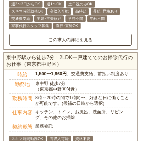
週2〜3日からOK
週1〜OK
土日祝のみOK
スキマ時間勤務OK
高収入可能
高時給
昇給･昇格あり
交通費支給
主婦･主夫歓迎
学歴不問
年齢不問
家事代行スタッフ募集
直行･直帰OK
この求人の詳細を見る
東中野駅から徒歩7分！2LDK一戸建てでのお掃除代行の
お仕事（東京都中野区）
1,500〜1,860円
、交通費支給、前払い制度あり
時給
東中野 徒歩7分
勤務地
（東京都中野区付近）
8時～20時の間で1時間〜、好きな日に働くこと
勤務時間
が可能です。(候補の日時から選択)
キッチン、トイレ、お風呂、洗面所、リビン
仕事内容
グ、その他のお掃除
業務委託
契約形態
スキマ時間勤務OK
高収入可能
資格不要