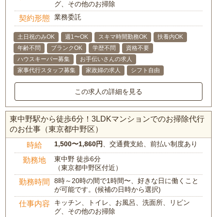
グ、その他のお掃除
業務委託
契約形態
土日祝のみOK
週1〜OK
スキマ時間勤務OK
扶養内OK
年齢不問
ブランクOK
学歴不問
資格不要
ハウスキーパー募集
お手伝いさんの求人
家事代行スタッフ募集
家政婦の求人
シフト自由
この求人の詳細を見る
東中野駅から徒歩6分！3LDKマンションでのお掃除代行
のお仕事（東京都中野区）
1,500〜1,860円
、交通費支給、前払い制度あり
時給
東中野 徒歩6分
勤務地
（東京都中野区付近）
8時～20時の間で1時間〜、好きな日に働くこと
勤務時間
が可能です。(候補の日時から選択)
キッチン、トイレ、お風呂、洗面所、リビン
仕事内容
グ、その他のお掃除