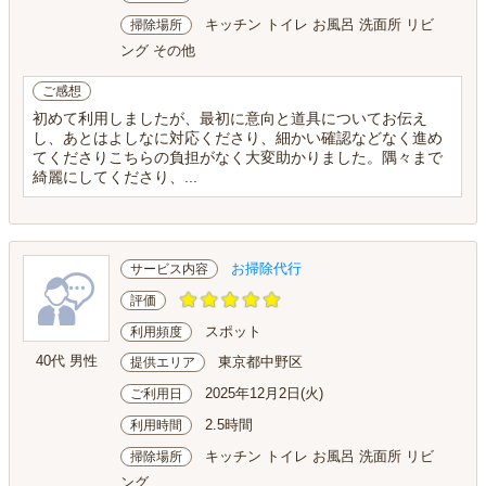
キッチン トイレ お風呂 洗面所 リビ
掃除場所
ング その他
ご感想
初めて利用しましたが、最初に意向と道具についてお伝え
し、あとはよしなに対応くださり、細かい確認などなく進め
てくださりこちらの負担がなく大変助かりました。隅々まで
綺麗にしてくださり、...
お掃除代行
サービス内容
評価
スポット
利用頻度
40代 男性
東京都中野区
提供エリア
2025年12月2日(火)
ご利用日
2.5時間
利用時間
キッチン トイレ お風呂 洗面所 リビ
掃除場所
ング