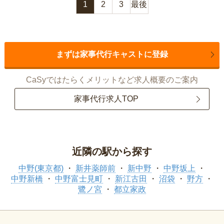
1
2
3
最後
まずは家事代行キャストに登録
CaSyではたらくメリットなど求人概要のご案内
家事代行求人TOP
近隣の駅から探す
中野(東京都)
新井薬師前
新中野
中野坂上
中野新橋
中野富士見町
新江古田
沼袋
野方
鷺ノ宮
都立家政