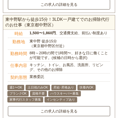
この求人の詳細を見る
東中野駅から徒歩15分！3LDK一戸建てでのお掃除代行
のお仕事（東京都中野区）
1,500〜1,860円
、交通費支給、前払い制度あり
時給
東中野 徒歩15分
勤務地
（東京都中野区付近）
8時～20時の間で1時間〜、好きな日に働くこと
勤務時間
が可能です。(候補の日時から選択)
キッチン、トイレ、お風呂、洗面所、リビン
仕事内容
グ、その他のお掃除
業務委託
契約形態
週1〜OK
土日祝のみOK
昇給･昇格あり
扶養内OK
ブランクOK
資格不要
ハウスキーパー募集
家事代行スタッフ募集
インセンティブあり
この求人の詳細を見る