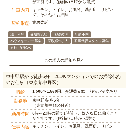
が可能です。(候補の日時から選択)
キッチン、トイレ、お風呂、洗面所、リビン
仕事内容
グ、その他のお掃除
業務委託
契約形態
週1〜OK
交通費支給
未経験OK
年齢不問
ハウスキーパー募集
家政婦の求人
家事代行スタッフ募集
直行･直帰OK
この求人の詳細を見る
東中野駅から徒歩5分！2LDKマンションでのお掃除代行
のお仕事（東京都中野区）
1,500〜1,860円
、交通費支給、前払い制度あり
時給
東中野 徒歩5分
勤務地
（東京都中野区付近）
8時～20時の間で1時間〜、好きな日に働くこと
勤務時間
が可能です。(候補の日時から選択)
キッチン、トイレ、お風呂、洗面所、リビン
仕事内容