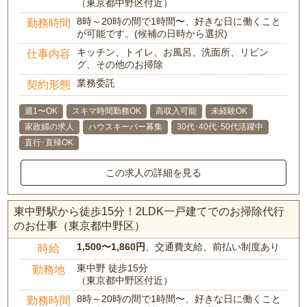
（東京都中野区付近）
8時～20時の間で1時間〜、好きな日に働くこと
勤務時間
が可能です。(候補の日時から選択)
キッチン、トイレ、お風呂、洗面所、リビン
仕事内容
グ、その他のお掃除
業務委託
契約形態
週1〜OK
スキマ時間勤務OK
高収入可能
未経験OK
家政婦の求人
ハウスキーパー募集
30代･40代･50代活躍中
直行･直帰OK
この求人の詳細を見る
東中野駅から徒歩15分！2LDK一戸建てでのお掃除代行
のお仕事（東京都中野区）
1,500〜1,860円
、交通費支給、前払い制度あり
時給
東中野 徒歩15分
勤務地
（東京都中野区付近）
8時～20時の間で1時間〜、好きな日に働くこと
勤務時間