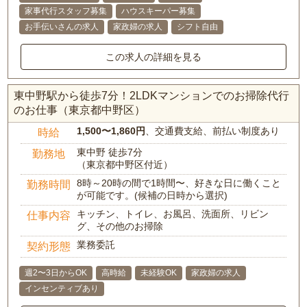
家事代行スタッフ募集
ハウスキーパー募集
お手伝いさんの求人
家政婦の求人
シフト自由
この求人の詳細を見る
東中野駅から徒歩7分！2LDKマンションでのお掃除代行
のお仕事（東京都中野区）
1,500〜1,860円
、交通費支給、前払い制度あり
時給
東中野 徒歩7分
勤務地
（東京都中野区付近）
8時～20時の間で1時間〜、好きな日に働くこと
勤務時間
が可能です。(候補の日時から選択)
キッチン、トイレ、お風呂、洗面所、リビン
仕事内容
グ、その他のお掃除
業務委託
契約形態
週2〜3日からOK
高時給
未経験OK
家政婦の求人
インセンティブあり