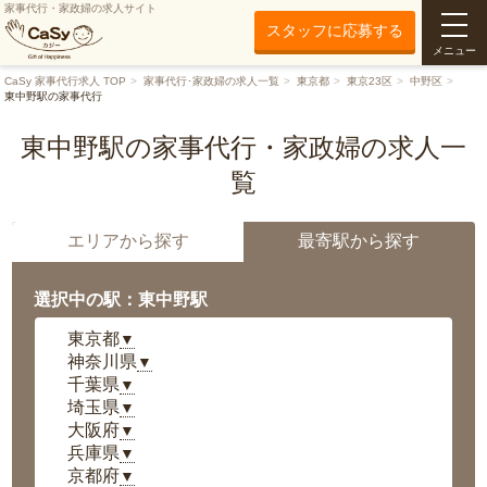
家事代行・家政婦の求人サイト
スタッフに応募する
メニュー
CaSy 家事代行求人 TOP
家事代行･家政婦の求人一覧
東京都
東京23区
中野区
東中野駅の家事代行
東中野駅の家事代行・家政婦の求人一
覧
エリアから探す
最寄駅から探す
選択中の駅：東中野駅
東京都
▼
神奈川県
▼
千葉県
▼
埼玉県
▼
大阪府
▼
兵庫県
▼
京都府
▼