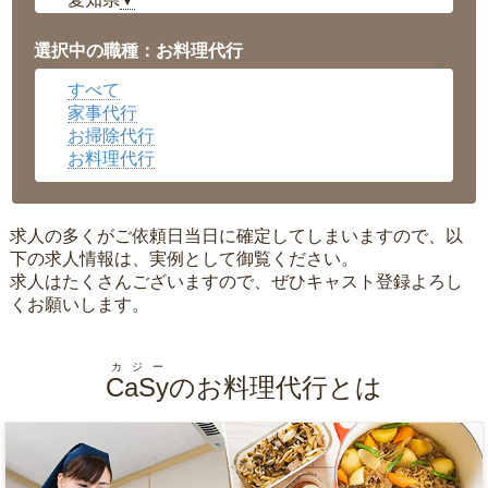
▼
福井県
▼
岡山県
▼
選択中の職種：お料理代行
広島県
▼
すべて
沖縄県
▼
家事代行
お掃除代行
お料理代行
求人の多くがご依頼日当日に確定してしまいますので、以
下の求人情報は、実例として御覧ください。
求人はたくさんございますので、ぜひキャスト登録よろし
くお願いします。
カジー
CaSy
のお料理代行とは