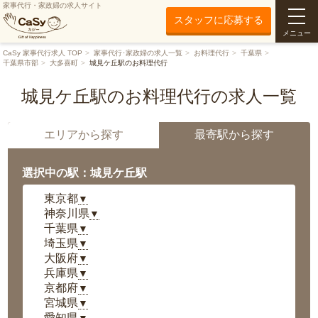
家事代行・家政婦の求人サイト
スタッフに応募する
メニュー
CaSy 家事代行求人 TOP
家事代行･家政婦の求人一覧
お料理代行
千葉県
千葉県市部
大多喜町
城見ケ丘駅のお料理代行
城見ケ丘駅のお料理代行の求人一覧
エリアから探す
最寄駅から探す
選択中の駅：城見ケ丘駅
東京都
▼
神奈川県
▼
千葉県
▼
埼玉県
▼
大阪府
▼
兵庫県
▼
京都府
▼
宮城県
▼
愛知県