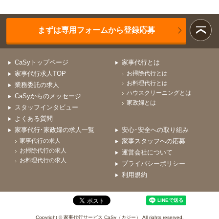
まずは専用フォームから登録応募
CaSyトップページ
家事代行とは
家事代行求人TOP
お掃除代行とは
お料理代行とは
業務委託の求人
ハウスクリーニングとは
CaSyからのメッセージ
家政婦とは
スタッフインタビュー
よくある質問
家事代行･家政婦の求人一覧
安心･安全への取り組み
家事代行の求人
家事スタッフへの応募
お掃除代行の求人
運営会社について
お料理代行の求人
プライバシーポリシー
利用規約
Copyright © 家事代行サービス CaSy（カジー） All rights reserved.