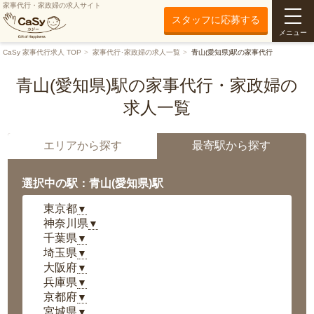
家事代行・家政婦の求人サイト
スタッフに応募する
メニュー
CaSy 家事代行求人 TOP
家事代行･家政婦の求人一覧
青山(愛知県)駅の家事代行
青山(愛知県)駅の家事代行・家政婦の
求人一覧
エリアから探す
最寄駅から探す
選択中の駅：青山(愛知県)駅
東京都
▼
神奈川県
▼
千葉県
▼
埼玉県
▼
大阪府
▼
兵庫県
▼
京都府
▼
宮城県
▼