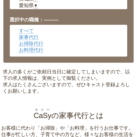
愛知県
▼
福井県
▼
岡山県
▼
選択中の職種：———
広島県
▼
すべて
沖縄県
▼
家事代行
お掃除代行
お料理代行
求人の多くがご依頼日当日に確定してしまいますので、以
下の求人情報は、実例として御覧ください。
求人はたくさんございますので、ぜひキャスト登録よろし
くお願いします。
カジー
CaSy
の家事代行とは
お客様に代わり「
お掃除
」や「
お料理
」を行うお仕事です。
仕事が忙しい方、子育て中の方など、様々なお客様の生活を