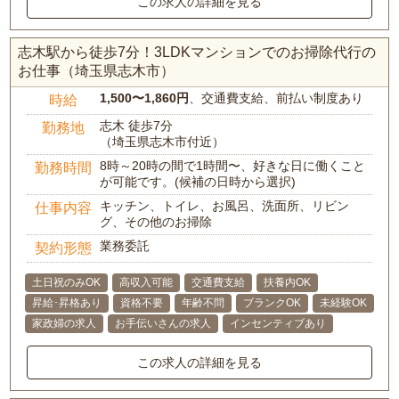
この求人の詳細を見る
志木駅から徒歩7分！3LDKマンションでのお掃除代行の
お仕事（埼玉県志木市）
1,500〜1,860円
、交通費支給、前払い制度あり
時給
志木 徒歩7分
勤務地
（埼玉県志木市付近）
8時～20時の間で1時間〜、好きな日に働くこと
勤務時間
が可能です。(候補の日時から選択)
キッチン、トイレ、お風呂、洗面所、リビン
仕事内容
グ、その他のお掃除
業務委託
契約形態
土日祝のみOK
高収入可能
交通費支給
扶養内OK
昇給･昇格あり
資格不要
年齢不問
ブランクOK
未経験OK
家政婦の求人
お手伝いさんの求人
インセンティブあり
この求人の詳細を見る