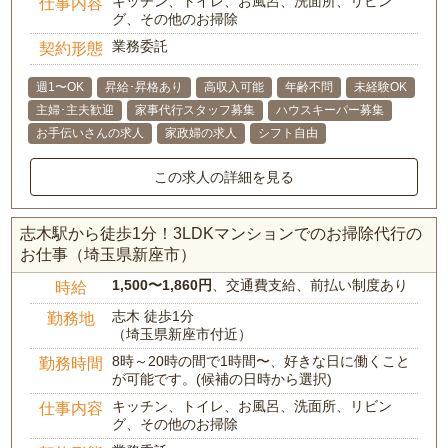
キッチン、トイレ、お風呂、洗面所、リビン
仕事内容
グ、その他のお掃除
業務委託
契約形態
週1〜OK
昇給･昇格あり
高収入可能
年齢不問
未経験OK
主婦･主夫歓迎
家事代行スタッフ募集
ハウスキーパー募集
お手伝いさんの求人
家政婦の求人
シフト自由
この求人の詳細を見る
志木駅から徒歩1分！3LDKマンションでのお掃除代行の
お仕事（埼玉県新座市）
1,500〜1,860円
、交通費支給、前払い制度あり
時給
志木 徒歩1分
勤務地
（埼玉県新座市付近）
8時～20時の間で1時間〜、好きな日に働くこと
勤務時間
が可能です。(候補の日時から選択)
キッチン、トイレ、お風呂、洗面所、リビン
仕事内容
グ、その他のお掃除