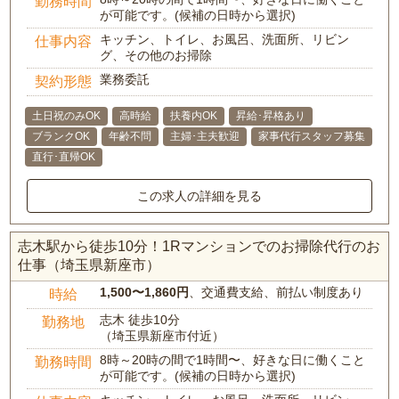
勤務時間
が可能です。(候補の日時から選択)
キッチン、トイレ、お風呂、洗面所、リビン
仕事内容
グ、その他のお掃除
業務委託
契約形態
土日祝のみOK
高時給
扶養内OK
昇給･昇格あり
ブランクOK
年齢不問
主婦･主夫歓迎
家事代行スタッフ募集
直行･直帰OK
この求人の詳細を見る
志木駅から徒歩10分！1Rマンションでのお掃除代行のお
仕事（埼玉県新座市）
1,500〜1,860円
、交通費支給、前払い制度あり
時給
志木 徒歩10分
勤務地
（埼玉県新座市付近）
8時～20時の間で1時間〜、好きな日に働くこと
勤務時間
が可能です。(候補の日時から選択)