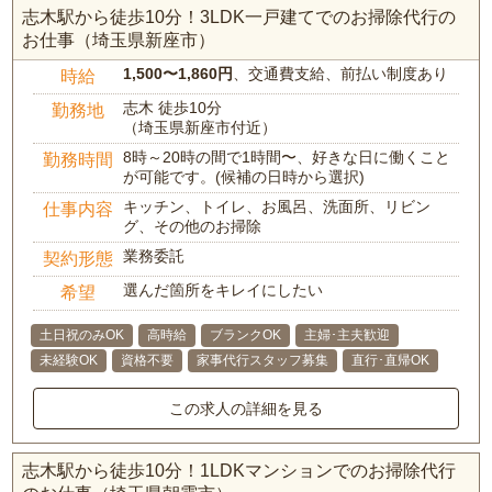
志木駅から徒歩10分！3LDK一戸建てでのお掃除代行の
お仕事（埼玉県新座市）
1,500〜1,860円
、交通費支給、前払い制度あり
時給
志木 徒歩10分
勤務地
（埼玉県新座市付近）
8時～20時の間で1時間〜、好きな日に働くこと
勤務時間
が可能です。(候補の日時から選択)
キッチン、トイレ、お風呂、洗面所、リビン
仕事内容
グ、その他のお掃除
業務委託
契約形態
選んだ箇所をキレイにしたい
希望
土日祝のみOK
高時給
ブランクOK
主婦･主夫歓迎
未経験OK
資格不要
家事代行スタッフ募集
直行･直帰OK
この求人の詳細を見る
志木駅から徒歩10分！1LDKマンションでのお掃除代行