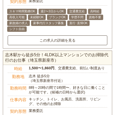
業務委託
契約形態
スキマ時間勤務OK
週2〜3日からOK
交通費支給
高時給
高収入可能
未経験OK
ブランクOK
学歴不問
資格不要
家政婦の求人
家事代行スタッフ募集
直行･直帰OK
シフト自由
この求人の詳細を見る
志木駅から徒歩5分！4LDK以上マンションでのお掃除代
行のお仕事（埼玉県新座市）
1,500〜1,860円
、交通費支給、前払い制度あり
時給
志木 徒歩5分
勤務地
（埼玉県新座市付近）
8時～20時の間で1時間〜、好きな日に働くこと
勤務時間
が可能です。(候補の日時から選択)
キッチン、トイレ、お風呂、洗面所、リビン
仕事内容
グ、その他のお掃除
業務委託
契約形態