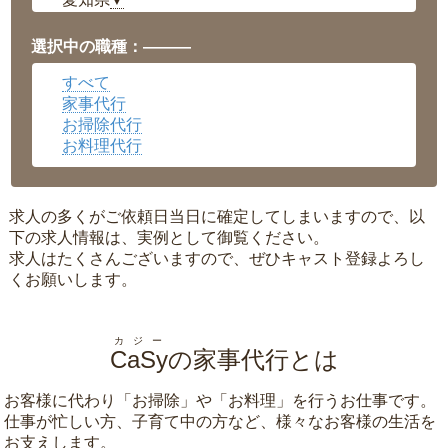
▼
福井県
▼
岡山県
▼
選択中の職種：———
広島県
▼
すべて
沖縄県
▼
家事代行
お掃除代行
お料理代行
求人の多くがご依頼日当日に確定してしまいますので、以
下の求人情報は、実例として御覧ください。
求人はたくさんございますので、ぜひキャスト登録よろし
くお願いします。
カジー
CaSy
の家事代行とは
お客様に代わり「
お掃除
」や「
お料理
」を行うお仕事です。
仕事が忙しい方、子育て中の方など、様々なお客様の生活を
お支えします。