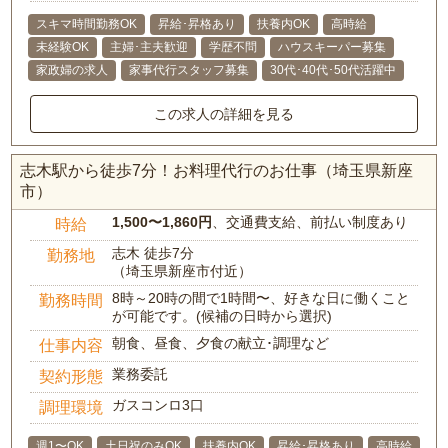
スキマ時間勤務OK
昇給･昇格あり
扶養内OK
高時給
未経験OK
主婦･主夫歓迎
学歴不問
ハウスキーパー募集
家政婦の求人
家事代行スタッフ募集
30代･40代･50代活躍中
この求人の詳細を見る
志木駅から徒歩7分！お料理代行のお仕事（埼玉県新座
市）
1,500〜1,860円
、交通費支給、前払い制度あり
時給
志木 徒歩7分
勤務地
（埼玉県新座市付近）
8時～20時の間で1時間〜、好きな日に働くこと
勤務時間
が可能です。(候補の日時から選択)
朝食、昼食、夕食の献立･調理など
仕事内容
業務委託
契約形態
ガスコンロ3口
調理環境
週1〜OK
土日祝のみOK
扶養内OK
昇給･昇格あり
高時給