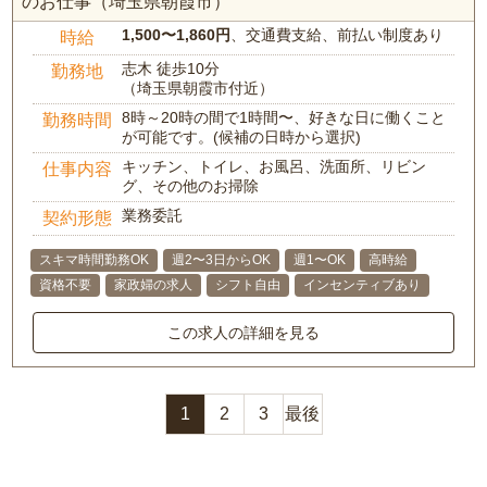
のお仕事（埼玉県朝霞市）
1,500〜1,860円
、交通費支給、前払い制度あり
時給
志木 徒歩10分
勤務地
（埼玉県朝霞市付近）
8時～20時の間で1時間〜、好きな日に働くこと
勤務時間
が可能です。(候補の日時から選択)
キッチン、トイレ、お風呂、洗面所、リビン
仕事内容
グ、その他のお掃除
業務委託
契約形態
スキマ時間勤務OK
週2〜3日からOK
週1〜OK
高時給
資格不要
家政婦の求人
シフト自由
インセンティブあり
この求人の詳細を見る
1
2
3
最後