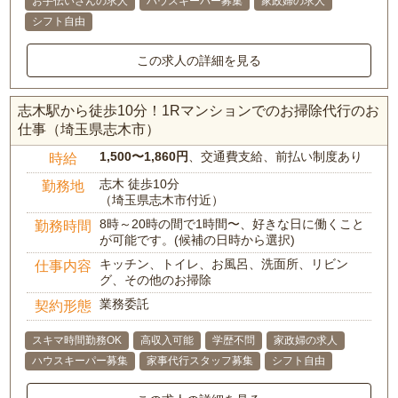
お手伝いさんの求人
ハウスキーパー募集
家政婦の求人
シフト自由
この求人の詳細を見る
志木駅から徒歩10分！1Rマンションでのお掃除代行のお
仕事（埼玉県志木市）
1,500〜1,860円
、交通費支給、前払い制度あり
時給
志木 徒歩10分
勤務地
（埼玉県志木市付近）
8時～20時の間で1時間〜、好きな日に働くこと
勤務時間
が可能です。(候補の日時から選択)
キッチン、トイレ、お風呂、洗面所、リビン
仕事内容
グ、その他のお掃除
業務委託
契約形態
スキマ時間勤務OK
高収入可能
学歴不問
家政婦の求人
ハウスキーパー募集
家事代行スタッフ募集
シフト自由