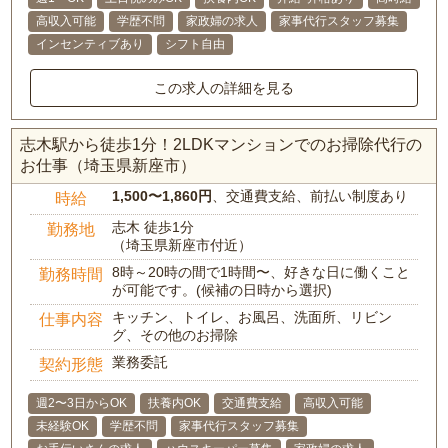
高収入可能
学歴不問
家政婦の求人
家事代行スタッフ募集
インセンティブあり
シフト自由
この求人の詳細を見る
志木駅から徒歩1分！2LDKマンションでのお掃除代行の
お仕事（埼玉県新座市）
1,500〜1,860円
、交通費支給、前払い制度あり
時給
志木 徒歩1分
勤務地
（埼玉県新座市付近）
8時～20時の間で1時間〜、好きな日に働くこと
勤務時間
が可能です。(候補の日時から選択)
キッチン、トイレ、お風呂、洗面所、リビン
仕事内容
グ、その他のお掃除
業務委託
契約形態
週2〜3日からOK
扶養内OK
交通費支給
高収入可能
未経験OK
学歴不問
家事代行スタッフ募集