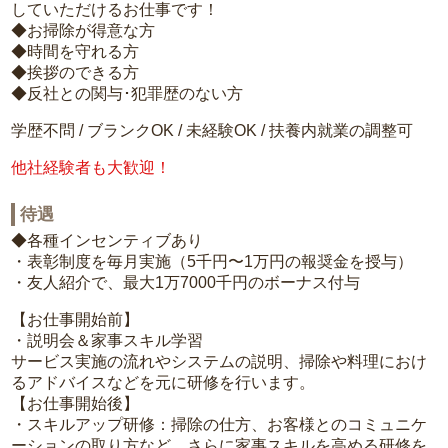
していただけるお仕事です！
◆お掃除が得意な方
◆時間を守れる方
◆挨拶のできる方
◆反社との関与･犯罪歴のない方
学歴不問 / ブランクOK / 未経験OK / 扶養内就業の調整可
他社経験者も大歓迎！
待遇
◆各種インセンティブあり
・表彰制度を毎月実施（5千円〜1万円の報奨金を授与）
・友人紹介で、最大1万7000千円のボーナス付与
【お仕事開始前】
・説明会＆家事スキル学習
サービス実施の流れやシステムの説明、掃除や料理におけ
るアドバイスなどを元に研修を行います。
【お仕事開始後】
・スキルアップ研修：掃除の仕方、お客様とのコミュニケ
ーションの取り方など、さらに家事スキルを高める研修を