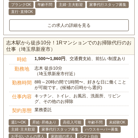
ブランクOK
年齢不問
主婦･主夫歓迎
家事代行スタッフ募集
直行･直帰OK
この求人の詳細を見る
志木駅から徒歩10分！1Rマンションでのお掃除代行のお
仕事（埼玉県新座市）
1,500〜1,860円
、交通費支給、前払い制度あり
時給
志木 徒歩10分
勤務地
（埼玉県新座市付近）
8時～20時の間で1時間〜、好きな日に働くこと
勤務時間
が可能です。(候補の日時から選択)
キッチン、トイレ、お風呂、洗面所、リビン
仕事内容
グ、その他のお掃除
業務委託
契約形態
週1〜OK
昇給･昇格あり
高収入可能
年齢不問
未経験OK
主婦･主夫歓迎
家事代行スタッフ募集
ハウスキーパー募集
お手伝いさんの求人
家政婦の求人
シフト自由