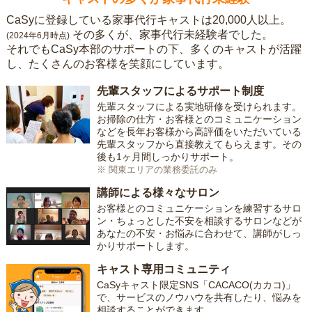
CaSyに登録している家事代行キャストは20,000人以上。
その多くが、家事代行未経験者でした。
(2024年6月時点)
それでもCaSy本部のサポートの下、多くのキャストが活躍
し、たくさんのお客様を笑顔にしています。
先輩スタッフによるサポート制度
先輩スタッフによる実地研修を受けられます。
お掃除の仕方・お客様とのコミュニケーション
などを長年お客様から高評価をいただいている
先輩スタッフから直接教えてもらえます。その
後も1ヶ月間しっかりサポート。
※ 関東エリアの業務委託のみ
講師による様々なサロン
お客様とのコミュニケーションを練習するサロ
ン・ちょっとした不安を相談するサロンなどが
あなたの不安・お悩みに合わせて、講師がしっ
かりサポートします。
キャスト専用コミュニティ
CaSyキャスト限定SNS「CACACO(カカコ)」
で、サービスのノウハウを共有したり、悩みを
相談することができます。