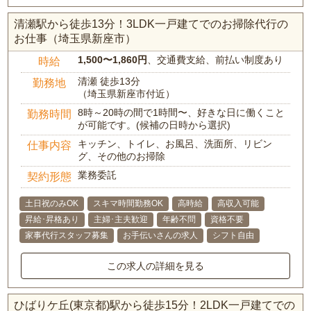
清瀬駅から徒歩13分！3LDK一戸建てでのお掃除代行の
お仕事（埼玉県新座市）
1,500〜1,860円
、交通費支給、前払い制度あり
時給
清瀬 徒歩13分
勤務地
（埼玉県新座市付近）
8時～20時の間で1時間〜、好きな日に働くこと
勤務時間
が可能です。(候補の日時から選択)
キッチン、トイレ、お風呂、洗面所、リビン
仕事内容
グ、その他のお掃除
業務委託
契約形態
土日祝のみOK
スキマ時間勤務OK
高時給
高収入可能
昇給･昇格あり
主婦･主夫歓迎
年齢不問
資格不要
家事代行スタッフ募集
お手伝いさんの求人
シフト自由
この求人の詳細を見る
ひばりケ丘(東京都)駅から徒歩15分！2LDK一戸建てでの