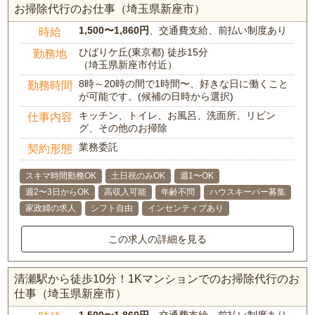
お掃除代行のお仕事（埼玉県新座市）
1,500〜1,860円
、交通費支給、前払い制度あり
時給
ひばりケ丘(東京都) 徒歩15分
勤務地
（埼玉県新座市付近）
8時～20時の間で1時間〜、好きな日に働くこと
勤務時間
が可能です。(候補の日時から選択)
キッチン、トイレ、お風呂、洗面所、リビン
仕事内容
グ、その他のお掃除
業務委託
契約形態
スキマ時間勤務OK
土日祝のみOK
週1〜OK
週2〜3日からOK
高収入可能
年齢不問
ハウスキーパー募集
家政婦の求人
シフト自由
インセンティブあり
この求人の詳細を見る
清瀬駅から徒歩10分！1Kマンションでのお掃除代行のお
仕事（埼玉県新座市）