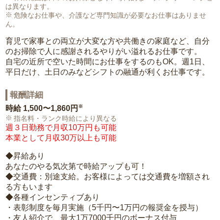
は異なります。
危険なお仕事や、介護など専門知識が必要なお仕事はありませ
ん。
育児で家事との両立が大変な方や共働きの家庭など、自分
のお掃除で人に感謝されるやりがい溢れるお仕事です。
自宅の近所で空いた時間にお仕事をするのもOK。週1日、
平日だけ、土日のみなどシフトの融通が利くお仕事です。
報酬詳細
※
時給
1,500〜1,860円
指名料・ランク時給により異なる
週３日勤務で月収10万円も可能
本業として月収30万以上も可能
◆昇給あり
あなたのやる気次第で時給アップも可！
◆交通費：別途支給。お客様によっては交通費を増額され
る方もいます
◆各種インセンティブあり
・表彰制度を毎月実施（5千円〜1万円の報奨金を授与）
・友人紹介で、最大1万7000千円のボーナス付与