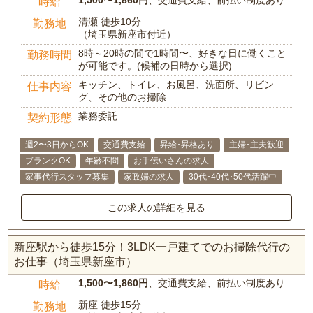
1,500〜1,860円
、交通費支給、前払い制度あり
時給
清瀬 徒歩10分
勤務地
（埼玉県新座市付近）
8時～20時の間で1時間〜、好きな日に働くこと
勤務時間
が可能です。(候補の日時から選択)
キッチン、トイレ、お風呂、洗面所、リビン
仕事内容
グ、その他のお掃除
業務委託
契約形態
週2〜3日からOK
交通費支給
昇給･昇格あり
主婦･主夫歓迎
ブランクOK
年齢不問
お手伝いさんの求人
家事代行スタッフ募集
家政婦の求人
30代･40代･50代活躍中
この求人の詳細を見る
新座駅から徒歩15分！3LDK一戸建てでのお掃除代行の
お仕事（埼玉県新座市）
1,500〜1,860円
、交通費支給、前払い制度あり
時給
新座 徒歩15分
勤務地