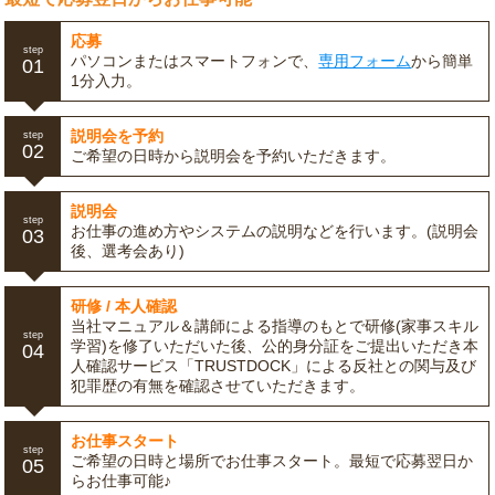
応募
step
パソコンまたはスマートフォンで、
専用フォーム
から簡単
01
1分入力。
説明会を予約
step
02
ご希望の日時から説明会を予約いただきます。
説明会
step
お仕事の進め方やシステムの説明などを行います。(説明会
03
後、選考会あり)
研修 / 本人確認
当社マニュアル＆講師による指導のもとで研修(家事スキル
step
学習)を修了いただいた後、公的身分証をご提出いただき本
04
人確認サービス「TRUSTDOCK」による反社との関与及び
犯罪歴の有無を確認させていただきます。
お仕事スタート
step
ご希望の日時と場所でお仕事スタート。最短で応募翌日か
05
らお仕事可能♪