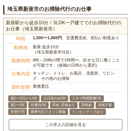
埼玉県新座市のお掃除代行のお仕事
新座駅から徒歩10分！3LDK一戸建てでのお掃除代行の
お仕事（埼玉県新座市）
1,500〜1,860円
、交通費支給、前払い制度あり
時給
新座 徒歩10分
勤務地
（埼玉県新座市付近）
8時～20時の間で1時間〜、好きな日に働くこと
勤務時間
が可能です。(候補の日時から選択)
キッチン、トイレ、お風呂、洗面所、リビン
仕事内容
グ、その他のお掃除
業務委託
契約形態
週2〜3日からOK
土日祝のみOK
スキマ時間勤務OK
週1〜OK
扶養内OK
昇給･昇格あり
高時給
資格不要
学歴不問
家事代行スタッフ募集
インセンティブあり
この求人の詳細を見る