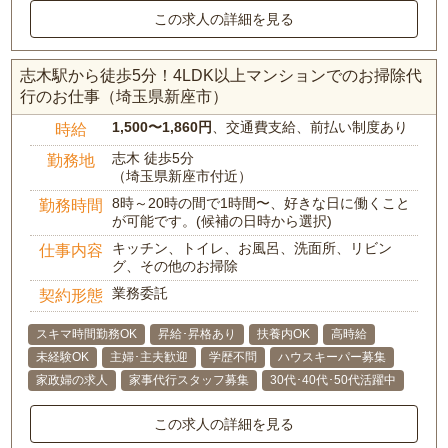
この求人の詳細を見る
志木駅から徒歩5分！4LDK以上マンションでのお掃除代
行のお仕事（埼玉県新座市）
1,500〜1,860円
、交通費支給、前払い制度あり
時給
志木 徒歩5分
勤務地
（埼玉県新座市付近）
8時～20時の間で1時間〜、好きな日に働くこと
勤務時間
が可能です。(候補の日時から選択)
キッチン、トイレ、お風呂、洗面所、リビン
仕事内容
グ、その他のお掃除
業務委託
契約形態
スキマ時間勤務OK
昇給･昇格あり
扶養内OK
高時給
未経験OK
主婦･主夫歓迎
学歴不問
ハウスキーパー募集
家政婦の求人
家事代行スタッフ募集
30代･40代･50代活躍中
この求人の詳細を見る