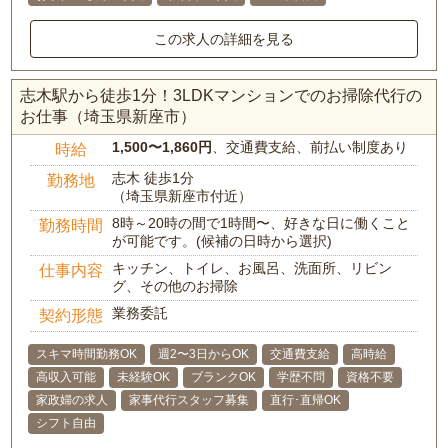
この求人の詳細を見る
志木駅から徒歩1分！3LDKマンションでのお掃除代行の
お仕事（埼玉県新座市）
1,500〜1,860円
、交通費支給、前払い制度あり
時給
志木 徒歩1分
勤務地
（埼玉県新座市付近）
8時～20時の間で1時間〜、好きな日に働くこと
勤務時間
が可能です。(候補の日時から選択)
キッチン、トイレ、お風呂、洗面所、リビン
仕事内容
グ、その他のお掃除
業務委託
契約形態
スキマ時間勤務OK
週2〜3日からOK
交通費支給
高時給
高収入可能
未経験OK
ブランクOK
学歴不問
資格不要
家政婦の求人
家事代行スタッフ募集
直行･直帰OK
シフト自由