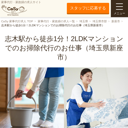
家事代行・家政婦の求人サイト
スタッフに応募する
メニュー
CaSy 家事代行求人 TOP
家事代行・家政婦の求人一覧
埼玉県
埼玉県市部
新座市
志木駅から徒歩1分！2LDKマンションでのお掃除代行のお仕事（埼玉県新座市）
志木駅から徒歩1分！2LDKマンション
でのお掃除代行のお仕事（埼玉県新座
市）