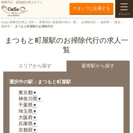
家事代行・家政婦の求人サイト
スタッフに応募する
メニュー
CaSy 家事代行求人 TOP
家事代行･家政婦の求人一覧
お掃除代行
福井県
嶺北
福井市
まつもと町屋駅のお掃除代行
まつもと町屋駅のお掃除代行の求人一
覧
エリアから探す
最寄駅から探す
選択中の駅：まつもと町屋駅
東京都
▼
神奈川県
▼
千葉県
▼
埼玉県
▼
大阪府
▼
兵庫県
▼
京都府
▼