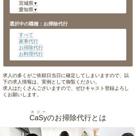
宮城県
▼
愛知県
▼
福井県
▼
岡山県
▼
選択中の職種：お掃除代行
広島県
▼
すべて
沖縄県
▼
家事代行
お掃除代行
お料理代行
求人の多くがご依頼日当日に確定してしまいますので、以
下の求人情報は、実例として御覧ください。
求人はたくさんございますので、ぜひキャスト登録よろし
くお願いします。
カジー
CaSy
のお掃除代行とは