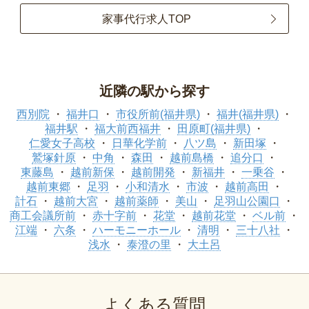
家事代行求人TOP
近隣の駅から探す
西別院
福井口
市役所前(福井県)
福井(福井県)
福井駅
福大前西福井
田原町(福井県)
仁愛女子高校
日華化学前
八ツ島
新田塚
鷲塚針原
中角
森田
越前島橋
追分口
東藤島
越前新保
越前開発
新福井
一乗谷
越前東郷
足羽
小和清水
市波
越前高田
計石
越前大宮
越前薬師
美山
足羽山公園口
商工会議所前
赤十字前
花堂
越前花堂
ベル前
江端
六条
ハーモニーホール
清明
三十八社
浅水
泰澄の里
大土呂
よくある質問