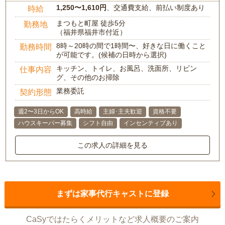
1,250〜1,610円
、交通費支給、前払い制度あり
時給
まつもと町屋 徒歩5分
勤務地
（福井県福井市付近）
8時～20時の間で1時間〜、好きな日に働くこと
勤務時間
が可能です。(候補の日時から選択)
キッチン、トイレ、お風呂、洗面所、リビン
仕事内容
グ、その他のお掃除
業務委託
契約形態
週2〜3日からOK
高時給
主婦･主夫歓迎
資格不要
ハウスキーパー募集
シフト自由
インセンティブあり
この求人の詳細を見る
まずは家事代行キャストに登録
CaSyではたらくメリットなど求人概要のご案内