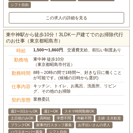
シフト自由
この求人の詳細を見る
東中神駅から徒歩10分！3LDK一戸建てでのお掃除代行
のお仕事（東京都昭島市）
1,500〜1,860円
、交通費支給、前払い制度あり
時給
東中神 徒歩10分
勤務地
（東京都昭島市付近）
8時～20時の間で1時間〜、好きな日に働くこと
勤務時間
が可能です。(候補の日時から選択)
キッチン、トイレ、お風呂、洗面所、リビン
仕事内容
グ、その他のお掃除
業務委託
契約形態
週2〜3日からOK
週1〜OK
スキマ時間勤務OK
土日祝のみOK
高時給
学歴不問
年齢不問
主婦･主夫歓迎
ブランクOK
家事代行スタッフ募集
お手伝いさんの求人
ハウスキーパー募集
シフト自由