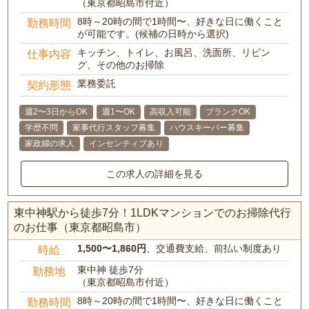
（東京都昭島市付近）
8時～20時の間で1時間〜、好きな日に働くこと
勤務時間
が可能です。(候補の日時から選択)
キッチン、トイレ、お風呂、洗面所、リビン
仕事内容
グ、その他のお掃除
業務委託
契約形態
週2〜3日からOK
週1〜OK
高収入可能
ブランクOK
学歴不問
家事代行スタッフ募集
ハウスキーパー募集
家政婦の求人
インセンティブあり
この求人の詳細を見る
東中神駅から徒歩7分！1LDKマンションでのお掃除代行
のお仕事（東京都昭島市）
1,500〜1,860円
、交通費支給、前払い制度あり
時給
東中神 徒歩7分
勤務地
（東京都昭島市付近）
8時～20時の間で1時間〜、好きな日に働くこと
勤務時間