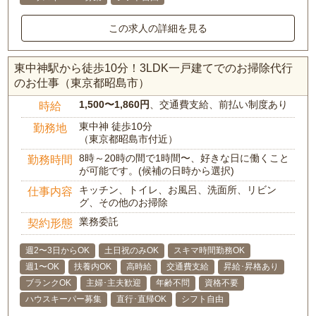
この求人の詳細を見る
東中神駅から徒歩10分！3LDK一戸建てでのお掃除代行
のお仕事（東京都昭島市）
1,500〜1,860円
、交通費支給、前払い制度あり
時給
東中神 徒歩10分
勤務地
（東京都昭島市付近）
8時～20時の間で1時間〜、好きな日に働くこと
勤務時間
が可能です。(候補の日時から選択)
キッチン、トイレ、お風呂、洗面所、リビン
仕事内容
グ、その他のお掃除
業務委託
契約形態
週2〜3日からOK
土日祝のみOK
スキマ時間勤務OK
週1〜OK
扶養内OK
高時給
交通費支給
昇給･昇格あり
ブランクOK
主婦･主夫歓迎
年齢不問
資格不要
ハウスキーパー募集
直行･直帰OK
シフト自由