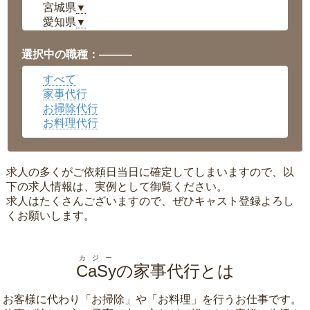
宮城県
▼
愛知県
▼
福井県
▼
岡山県
▼
選択中の職種：———
広島県
▼
すべて
沖縄県
▼
家事代行
お掃除代行
お料理代行
求人の多くがご依頼日当日に確定してしまいますので、以
下の求人情報は、実例として御覧ください。
求人はたくさんございますので、ぜひキャスト登録よろし
くお願いします。
カジー
CaSy
の家事代行とは
お客様に代わり「
お掃除
」や「
お料理
」を行うお仕事です。