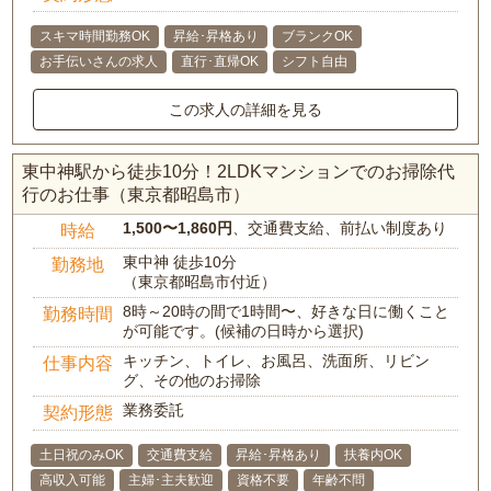
スキマ時間勤務OK
昇給･昇格あり
ブランクOK
お手伝いさんの求人
直行･直帰OK
シフト自由
この求人の詳細を見る
東中神駅から徒歩10分！2LDKマンションでのお掃除代
行のお仕事（東京都昭島市）
1,500〜1,860円
、交通費支給、前払い制度あり
時給
東中神 徒歩10分
勤務地
（東京都昭島市付近）
8時～20時の間で1時間〜、好きな日に働くこと
勤務時間
が可能です。(候補の日時から選択)
キッチン、トイレ、お風呂、洗面所、リビン
仕事内容
グ、その他のお掃除
業務委託
契約形態
土日祝のみOK
交通費支給
昇給･昇格あり
扶養内OK
高収入可能
主婦･主夫歓迎
資格不要
年齢不問