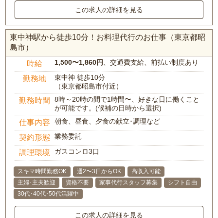
この求人の詳細を見る
東中神駅から徒歩10分！お料理代行のお仕事（東京都昭
島市）
1,500〜1,860円
、交通費支給、前払い制度あり
時給
東中神 徒歩10分
勤務地
（東京都昭島市付近）
8時～20時の間で1時間〜、好きな日に働くこと
勤務時間
が可能です。(候補の日時から選択)
朝食、昼食、夕食の献立･調理など
仕事内容
業務委託
契約形態
ガスコンロ3口
調理環境
スキマ時間勤務OK
週2〜3日からOK
高収入可能
主婦･主夫歓迎
資格不要
家事代行スタッフ募集
シフト自由
30代･40代･50代活躍中
この求人の詳細を見る