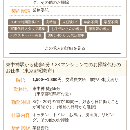
グ、その他のお掃除
業務委託
契約形態
スキマ時間勤務OK
高時給
未経験OK
年齢不問
学歴不問
家事代行スタッフ募集
お手伝いさんの求人
家政婦の求人
ハウスキーパー募集
30代･40代･50代活躍中
この求人の詳細を見る
東中神駅から徒歩5分！2Kマンションでのお掃除代行の
お仕事（東京都昭島市）
1,500〜1,860円
、交通費支給、前払い制度あり
時給
東中神 徒歩5分
勤務地
（東京都昭島市付近）
8時～20時の間で1時間〜、好きな日に働くこと
勤務時間
が可能です。(候補の日時から選択)
キッチン、トイレ、お風呂、洗面所、リビン
仕事内容
グ、その他のお掃除
業務委託
契約形態