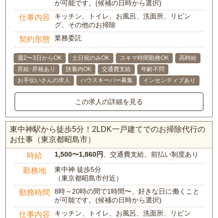
が可能です。(候補の日時から選択)
キッチン、トイレ、お風呂、洗面所、リビン
仕事内容
グ、その他のお掃除
業務委託
契約形態
週2〜3日からOK
土日祝のみOK
スキマ時間勤務OK
高時給
昇給･昇格あり
扶養内OK
交通費支給
年齢不問
お手伝いさんの求人
ハウスキーパー募集
インセンティブあり
この求人の詳細を見る
東中神駅から徒歩5分！2LDK一戸建てでのお掃除代行の
お仕事（東京都昭島市）
1,500〜1,860円
、交通費支給、前払い制度あり
時給
東中神 徒歩5分
勤務地
（東京都昭島市付近）
8時～20時の間で1時間〜、好きな日に働くこと
勤務時間
が可能です。(候補の日時から選択)
キッチン、トイレ、お風呂、洗面所、リビン
仕事内容