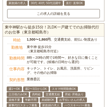
家政婦の求人
30代･40代･50代活躍中
直行･直帰OK
この求人の詳細を見る
東中神駅から徒歩15分！2LDK一戸建てでのお掃除代行
のお仕事（東京都昭島市）
1,500〜1,860円
、交通費支給、前払い制度あり
時給
東中神 徒歩15分
勤務地
（東京都昭島市付近）
8時～20時の間で1時間〜、好きな日に働くこと
勤務時間
が可能です。(候補の日時から選択)
キッチン、トイレ、お風呂、洗面所、リビン
仕事内容
グ、その他のお掃除
業務委託
契約形態
週1〜OK
週2〜3日からOK
スキマ時間勤務OK
土日祝のみOK
高時給
交通費支給
昇給･昇格あり
資格不要
年齢不問
未経験OK
お手伝いさんの求人
家事代行スタッフ募集
家政婦の求人
ハウスキーパー募集