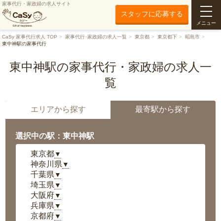
家事代行・家政婦の求人サイト
スタッフに応募する
メニュー
CaSy 家事代行求人 TOP
家事代行･家政婦の求人一覧
東京都
東京都下
昭島市
東中神駅の家事代行
東中神駅の家事代行・家政婦の求人一
覧
エリアから探す
最寄駅から探す
選択中の駅：東中神駅
東京都
▼
神奈川県
▼
千葉県
▼
埼玉県
▼
大阪府
▼
兵庫県
▼
京都府
▼