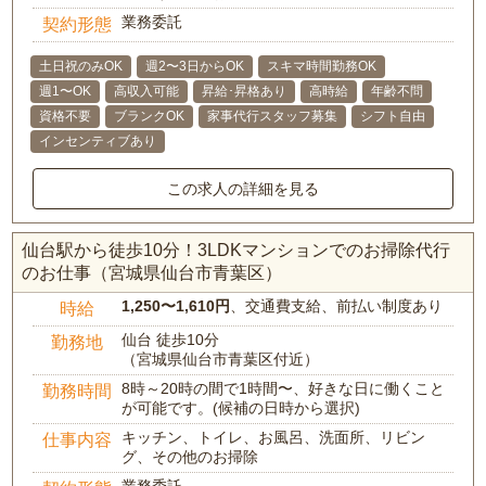
業務委託
契約形態
土日祝のみOK
週2〜3日からOK
スキマ時間勤務OK
週1〜OK
高収入可能
昇給･昇格あり
高時給
年齢不問
資格不要
ブランクOK
家事代行スタッフ募集
シフト自由
インセンティブあり
この求人の詳細を見る
仙台駅から徒歩10分！3LDKマンションでのお掃除代行
のお仕事（宮城県仙台市青葉区）
1,250〜1,610円
、交通費支給、前払い制度あり
時給
仙台 徒歩10分
勤務地
（宮城県仙台市青葉区付近）
8時～20時の間で1時間〜、好きな日に働くこと
勤務時間
が可能です。(候補の日時から選択)
キッチン、トイレ、お風呂、洗面所、リビン
仕事内容
グ、その他のお掃除