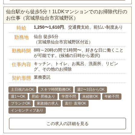
仙台駅から徒歩5分！1LDKマンションでのお掃除代行の
お仕事（宮城県仙台市宮城野区）
1,250〜1,610円
、交通費支給、前払い制度あり
時給
仙台 徒歩5分
勤務地
（宮城県仙台市宮城野区付近）
8時～20時の間で1時間〜、好きな日に働くこと
勤務時間
が可能です。(候補の日時から選択)
キッチン、トイレ、お風呂、洗面所、リビン
仕事内容
グ、その他のお掃除
業務委託
契約形態
土日祝のみOK
スキマ時間勤務OK
週2〜3日からOK
週1〜OK
昇給･昇格あり
学歴不問
未経験OK
年齢不問
ブランクOK
家政婦の求人
直行･直帰OK
インセンティブあり
この求人の詳細を見る