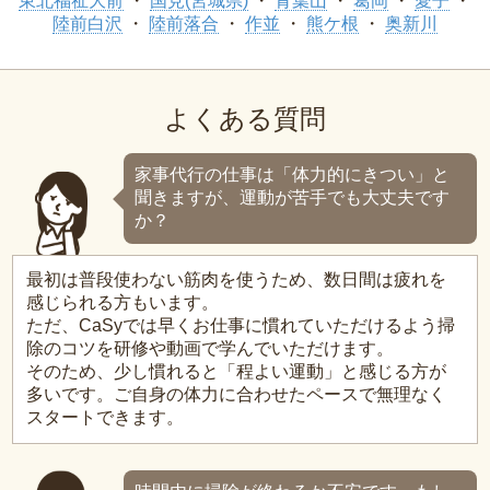
東北福祉大前
国見(宮城県)
青葉山
葛岡
愛子
陸前白沢
陸前落合
作並
熊ケ根
奥新川
よくある質問
家事代行の仕事は「体力的にきつい」と
聞きますが、運動が苦手でも大丈夫です
か？
最初は普段使わない筋肉を使うため、数日間は疲れを
感じられる方もいます。
ただ、CaSyでは早くお仕事に慣れていただけるよう掃
除のコツを研修や動画で学んでいただけます。
そのため、少し慣れると「程よい運動」と感じる方が
多いです。ご自身の体力に合わせたペースで無理なく
スタートできます。