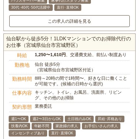
ハウスキーパー募集
家事代行スタッフ募集
30代･40代･50代活躍中
直行･直帰OK
この求人の詳細を見る
仙台駅から徒歩5分！1LDKマンションでのお掃除代行の
お仕事（宮城県仙台市宮城野区）
1,250〜1,610円
、交通費支給、前払い制度あり
時給
仙台 徒歩5分
勤務地
（宮城県仙台市宮城野区付近）
8時～20時の間で1時間〜、好きな日に働くこと
勤務時間
が可能です。(候補の日時から選択)
キッチン、トイレ、お風呂、洗面所、リビン
仕事内容
グ、その他のお掃除
業務委託
契約形態
週1〜OK
週2〜3日からOK
土日祝のみOK
昇給･昇格あり
扶養内OK
年齢不問
家政婦の求人
お手伝いさんの求人
インセンティブあり
直行･直帰OK