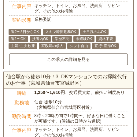
キッチン、トイレ、お風呂、洗面所、リビン
仕事内容
グ、その他のお掃除
業務委託
契約形態
週2〜3日からOK
スキマ時間勤務OK
土日祝のみOK
週1〜OK
扶養内OK
学歴不問
未経験OK
資格不要
主婦･主夫歓迎
家政婦の求人
シフト自由
直行･直帰OK
この求人の詳細を見る
仙台駅から徒歩10分！3LDKマンションでのお掃除代行
のお仕事（宮城県仙台市宮城野区）
1,250〜1,610円
、交通費支給、前払い制度あり
時給
仙台 徒歩10分
勤務地
（宮城県仙台市宮城野区付近）
8時～20時の間で1時間〜、好きな日に働くこと
勤務時間
が可能です。(候補の日時から選択)
キッチン、トイレ、お風呂、洗面所、リビン
仕事内容
グ、その他のお掃除