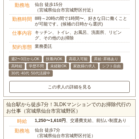
仙台 徒歩15分
勤務地
（宮城県仙台市宮城野区付近）
8時～20時の間で1時間〜、好きな日に働くこと
勤務時間
が可能です。(候補の日時から選択)
キッチン、トイレ、お風呂、洗面所、リビン
仕事内容
グ、その他のお掃除
業務委託
契約形態
週2〜3日からOK
扶養内OK
高収入可能
昇給･昇格あり
高時給
学歴不問
未経験OK
家政婦の求人
シフト自由
30代･40代･50代活躍中
この求人の詳細を見る
仙台駅から徒歩7分！3LDKマンションでのお掃除代行の
お仕事（宮城県仙台市宮城野区）
1,250〜1,610円
、交通費支給、前払い制度あり
時給
仙台 徒歩7分
勤務地
（宮城県仙台市宮城野区付近）