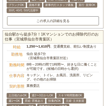
ブランクOK
資格不要
家事代行スタッフ募集
直行･直帰OK
30代･40代･50代活躍中
この求人の詳細を見る
仙台駅から徒歩7分！1Kマンションでのお掃除代行のお
仕事（宮城県仙台市青葉区）
1,250〜1,610円
、交通費支給、前払い制度あり
時給
仙台 徒歩7分
勤務地
（宮城県仙台市青葉区付近）
8時～20時の間で1時間〜、好きな日に働くこと
勤務時間
が可能です。(候補の日時から選択)
キッチン、トイレ、お風呂、洗面所、リビン
仕事内容
グ、その他のお掃除
業務委託
契約形態
土日祝のみOK
週2〜3日からOK
スキマ時間勤務OK
週1〜OK
昇給･昇格あり
扶養内OK
主婦･主夫歓迎