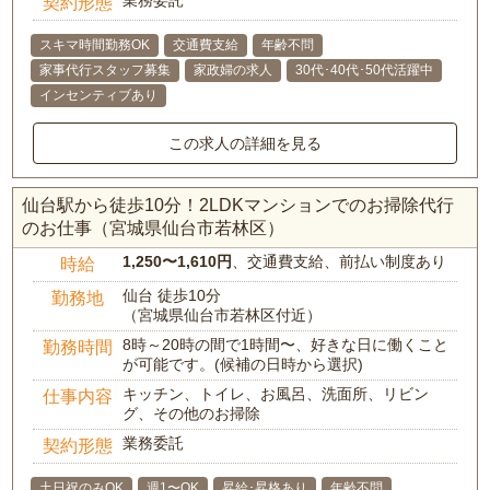
業務委託
契約形態
スキマ時間勤務OK
交通費支給
年齢不問
家事代行スタッフ募集
家政婦の求人
30代･40代･50代活躍中
インセンティブあり
この求人の詳細を見る
仙台駅から徒歩10分！2LDKマンションでのお掃除代行
のお仕事（宮城県仙台市若林区）
1,250〜1,610円
、交通費支給、前払い制度あり
時給
仙台 徒歩10分
勤務地
（宮城県仙台市若林区付近）
8時～20時の間で1時間〜、好きな日に働くこと
勤務時間
が可能です。(候補の日時から選択)
キッチン、トイレ、お風呂、洗面所、リビン
仕事内容
グ、その他のお掃除
業務委託
契約形態
土日祝のみOK
週1〜OK
昇給･昇格あり
年齢不問