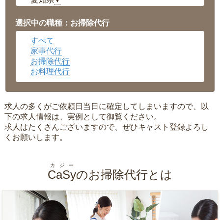
▼
福井県
▼
岡山県
▼
選択中の職種：お掃除代行
広島県
▼
すべて
沖縄県
▼
家事代行
お掃除代行
お料理代行
求人の多くがご依頼日当日に確定してしまいますので、以
下の求人情報は、実例として御覧ください。
求人はたくさんございますので、ぜひキャスト登録よろし
くお願いします。
カジー
CaSy
のお掃除代行とは