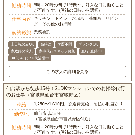
8時～20時の間で1時間〜、好きな日に働くこと
勤務時間
が可能です。(候補の日時から選択)
キッチン、トイレ、お風呂、洗面所、リビン
仕事内容
グ、その他のお掃除
業務委託
契約形態
土日祝のみOK
高時給
学歴不問
ブランクOK
家政婦の求人
家事代行スタッフ募集
直行･直帰OK
30代･40代･50代活躍中
この求人の詳細を見る
仙台駅から徒歩15分！2LDKマンションでのお掃除代行
のお仕事（宮城県仙台市宮城野区）
1,250〜1,610円
、交通費支給、前払い制度あり
時給
仙台 徒歩15分
勤務地
（宮城県仙台市宮城野区付近）
8時～20時の間で1時間〜、好きな日に働くこと
勤務時間
が可能です。(候補の日時から選択)