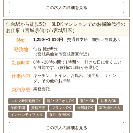
この求人の詳細を見る
仙台駅から徒歩5分！3LDKマンションでのお掃除代行の
お仕事（宮城県仙台市宮城野区）
1,250〜1,610円
、交通費支給、前払い制度あり
時給
仙台 徒歩5分
勤務地
（宮城県仙台市宮城野区付近）
8時～20時の間で1時間〜、好きな日に働くこと
勤務時間
が可能です。(候補の日時から選択)
キッチン、トイレ、お風呂、洗面所、リビン
仕事内容
グ、その他のお掃除
業務委託
契約形態
スキマ時間勤務OK
週2〜3日からOK
週1〜OK
扶養内OK
年齢不問
資格不要
ブランクOK
未経験OK
家政婦の求人
インセンティブあり
直行･直帰OK
この求人の詳細を見る