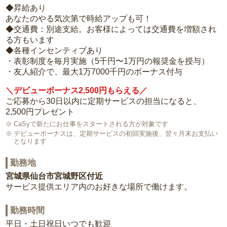
◆昇給あり
あなたのやる気次第で時給アップも可！
◆交通費：別途支給。お客様によっては交通費を増額され
る方もいます
◆各種インセンティブあり
・表彰制度を毎月実施（5千円〜1万円の報奨金を授与）
・友人紹介で、最大1万7000千円のボーナス付与
＼デビューボーナス2,500円もらえる／
ご応募から30日以内に定期サービスの担当になると、
2,500円プレゼント
CaSyで新たにお仕事をスタートされる方が対象です
デビューボーナスは、定期サービスの初回実施後、翌々月末お支払い
となります
勤務地
宮城県仙台市宮城野区付近
サービス提供エリア内のお好きな場所で働けます。
勤務時間
平日・土日祝日いつでも歓迎