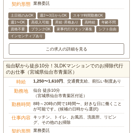
業務委託
契約形態
土日祝のみOK
週2〜3日からOK
スキマ時間勤務OK
週1〜OK
高収入可能
昇給･昇格あり
高時給
年齢不問
資格不要
ブランクOK
家事代行スタッフ募集
シフト自由
インセンティブあり
この求人の詳細を見る
仙台駅から徒歩10分！3LDKマンションでのお掃除代行
のお仕事（宮城県仙台市青葉区）
1,250〜1,610円
、交通費支給、前払い制度あり
時給
仙台 徒歩10分
勤務地
（宮城県仙台市青葉区付近）
8時～20時の間で1時間〜、好きな日に働くこと
勤務時間
が可能です。(候補の日時から選択)
キッチン、トイレ、お風呂、洗面所、リビン
仕事内容
グ、その他のお掃除
業務委託
契約形態