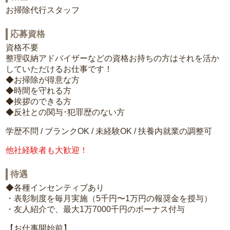
お掃除代行スタッフ
応募資格
資格不要
整理収納アドバイザーなどの資格お持ちの方はそれを活か
していただけるお仕事です！
◆お掃除が得意な方
◆時間を守れる方
◆挨拶のできる方
◆反社との関与･犯罪歴のない方
学歴不問 / ブランクOK / 未経験OK / 扶養内就業の調整可
他社経験者も大歓迎！
待遇
◆各種インセンティブあり
・表彰制度を毎月実施（5千円〜1万円の報奨金を授与）
・友人紹介で、最大1万7000千円のボーナス付与
【お仕事開始前】