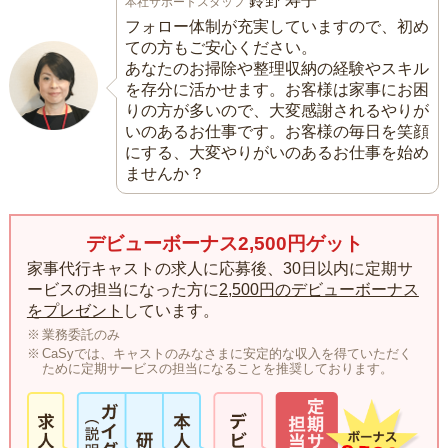
鈴野 寿子
本社サポートスタッフ
フォロー体制が充実していますので、初め
ての方もご安心ください。
あなたのお掃除や整理収納の経験やスキル
を存分に活かせます。お客様は家事にお困
りの方が多いので、大変感謝されるやりが
いのあるお仕事です。お客様の毎日を笑顔
にする、大変やりがいのあるお仕事を始め
ませんか？
デビューボーナス2,500円ゲット
家事代行キャストの求人に応募後、30日以内に定期サ
ービスの担当になった方に
2,500円のデビューボーナス
をプレゼント
しています。
業務委託のみ
CaSyでは、キャストのみなさまに安定的な収入を得ていただく
ために定期サービスの担当になることを推奨しております。