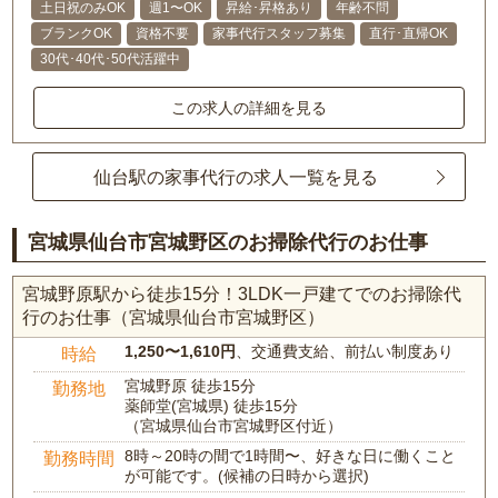
土日祝のみOK
週1〜OK
昇給･昇格あり
年齢不問
ブランクOK
資格不要
家事代行スタッフ募集
直行･直帰OK
30代･40代･50代活躍中
この求人の詳細を見る
仙台駅の家事代行の求人一覧を見る
宮城県仙台市宮城野区のお掃除代行のお仕事
宮城野原駅から徒歩15分！3LDK一戸建てでのお掃除代
行のお仕事（宮城県仙台市宮城野区）
1,250〜1,610円
、交通費支給、前払い制度あり
時給
宮城野原 徒歩15分
勤務地
薬師堂(宮城県) 徒歩15分
（宮城県仙台市宮城野区付近）
8時～20時の間で1時間〜、好きな日に働くこと
勤務時間
が可能です。(候補の日時から選択)