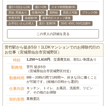
週2〜3日からOK
週1〜OK
スキマ時間勤務OK
昇給･昇格あり
扶養内OK
高時給
高収入可能
ブランクOK
学歴不問
未経験OK
家事代行スタッフ募集
お手伝いさんの求人
直行･直帰OK
30代･40代･50代活躍中
この求人の詳細を見る
苦竹駅から徒歩5分！1LDKマンションでのお掃除代行の
お仕事（宮城県仙台市宮城野区）
1,250〜1,610円
、交通費支給、前払い制度あり
時給
苦竹 徒歩5分
勤務地
（宮城県仙台市宮城野区付近）
8時～20時の間で1時間〜、好きな日に働くこと
勤務時間
が可能です。(候補の日時から選択)
キッチン、トイレ、お風呂、洗面所、リビン
仕事内容
グ、その他のお掃除
業務委託
契約形態