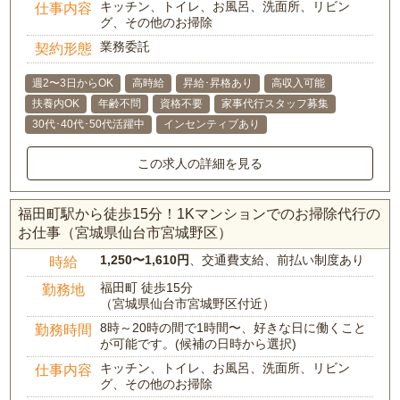
キッチン、トイレ、お風呂、洗面所、リビン
仕事内容
グ、その他のお掃除
業務委託
契約形態
週2〜3日からOK
高時給
昇給･昇格あり
高収入可能
扶養内OK
年齢不問
資格不要
家事代行スタッフ募集
30代･40代･50代活躍中
インセンティブあり
この求人の詳細を見る
福田町駅から徒歩15分！1Kマンションでのお掃除代行の
お仕事（宮城県仙台市宮城野区）
1,250〜1,610円
、交通費支給、前払い制度あり
時給
福田町 徒歩15分
勤務地
（宮城県仙台市宮城野区付近）
8時～20時の間で1時間〜、好きな日に働くこと
勤務時間
が可能です。(候補の日時から選択)
キッチン、トイレ、お風呂、洗面所、リビン
仕事内容
グ、その他のお掃除