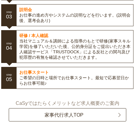
説明会
step
お仕事の進め方やシステムの説明などを行います。(説明会
03
後、選考会あり)
研修 / 本人確認
当社マニュアル＆講師による指導のもとで研修(家事スキル
step
学習)を修了いただいた後、公的身分証をご提出いただき本
04
人確認サービス「TRUSTDOCK」による反社との関与及び
犯罪歴の有無を確認させていただきます。
お仕事スタート
step
ご希望の日時と場所でお仕事スタート。最短で応募翌日か
05
らお仕事可能♪
CaSyではたらくメリットなど求人概要のご案内
家事代行求人TOP