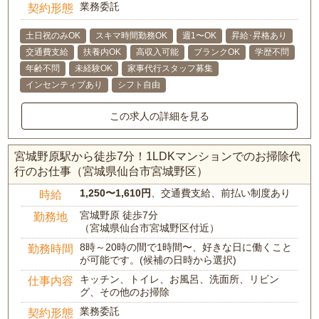
業務委託
契約形態
土日祝のみOK
スキマ時間勤務OK
週1〜OK
昇給･昇格あり
交通費支給
扶養内OK
高収入可能
ブランクOK
学歴不問
年齢不問
未経験OK
家事代行スタッフ募集
インセンティブあり
シフト自由
この求人の詳細を見る
宮城野原駅から徒歩7分！1LDKマンションでのお掃除代
行のお仕事（宮城県仙台市宮城野区）
1,250〜1,610円
、交通費支給、前払い制度あり
時給
宮城野原 徒歩7分
勤務地
（宮城県仙台市宮城野区付近）
8時～20時の間で1時間〜、好きな日に働くこと
勤務時間
が可能です。(候補の日時から選択)
キッチン、トイレ、お風呂、洗面所、リビン
仕事内容
グ、その他のお掃除
業務委託
契約形態