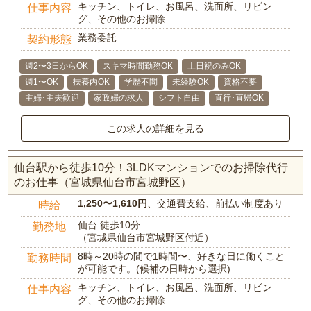
キッチン、トイレ、お風呂、洗面所、リビン
仕事内容
グ、その他のお掃除
業務委託
契約形態
週2〜3日からOK
スキマ時間勤務OK
土日祝のみOK
週1〜OK
扶養内OK
学歴不問
未経験OK
資格不要
主婦･主夫歓迎
家政婦の求人
シフト自由
直行･直帰OK
この求人の詳細を見る
仙台駅から徒歩10分！3LDKマンションでのお掃除代行
のお仕事（宮城県仙台市宮城野区）
1,250〜1,610円
、交通費支給、前払い制度あり
時給
仙台 徒歩10分
勤務地
（宮城県仙台市宮城野区付近）
8時～20時の間で1時間〜、好きな日に働くこと
勤務時間
が可能です。(候補の日時から選択)
キッチン、トイレ、お風呂、洗面所、リビン
仕事内容
グ、その他のお掃除