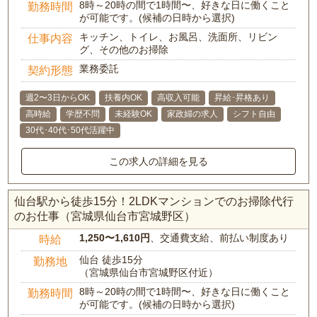
8時～20時の間で1時間〜、好きな日に働くこと
勤務時間
が可能です。(候補の日時から選択)
キッチン、トイレ、お風呂、洗面所、リビン
仕事内容
グ、その他のお掃除
業務委託
契約形態
週2〜3日からOK
扶養内OK
高収入可能
昇給･昇格あり
高時給
学歴不問
未経験OK
家政婦の求人
シフト自由
30代･40代･50代活躍中
この求人の詳細を見る
仙台駅から徒歩15分！2LDKマンションでのお掃除代行
のお仕事（宮城県仙台市宮城野区）
1,250〜1,610円
、交通費支給、前払い制度あり
時給
仙台 徒歩15分
勤務地
（宮城県仙台市宮城野区付近）
8時～20時の間で1時間〜、好きな日に働くこと
勤務時間
が可能です。(候補の日時から選択)