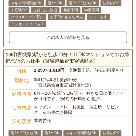
スキマ時間勤務OK
週1〜OK
週2〜3日からOK
扶養内OK
未経験OK
主婦･主夫歓迎
年齢不問
学歴不問
ハウスキーパー募集
お手伝いさんの求人
シフト自由
インセンティブあり
この求人の詳細を見る
卸町(宮城県)駅から徒歩10分！1LDKマンションでのお掃
除代行のお仕事（宮城県仙台市宮城野区）
1,250〜1,610円
、交通費支給、前払い制度あり
時給
卸町(宮城県) 徒歩10分
勤務地
（宮城県仙台市宮城野区付近）
8時～20時の間で1時間〜、好きな日に働くこと
勤務時間
が可能です。(候補の日時から選択)
キッチン、トイレ、お風呂、洗面所、リビン
仕事内容
グ、その他のお掃除
業務委託
契約形態
週2〜3日からOK
週1〜OK
スキマ時間勤務OK
扶養内OK