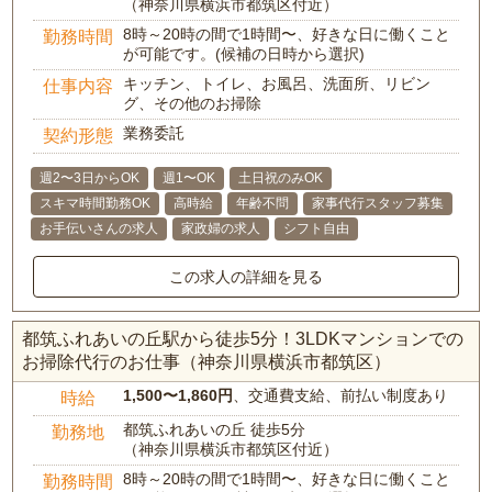
（神奈川県横浜市都筑区付近）
8時～20時の間で1時間〜、好きな日に働くこと
勤務時間
が可能です。(候補の日時から選択)
キッチン、トイレ、お風呂、洗面所、リビン
仕事内容
グ、その他のお掃除
業務委託
契約形態
週2〜3日からOK
週1〜OK
土日祝のみOK
スキマ時間勤務OK
高時給
年齢不問
家事代行スタッフ募集
お手伝いさんの求人
家政婦の求人
シフト自由
この求人の詳細を見る
都筑ふれあいの丘駅から徒歩5分！3LDKマンションでの
お掃除代行のお仕事（神奈川県横浜市都筑区）
1,500〜1,860円
、交通費支給、前払い制度あり
時給
都筑ふれあいの丘 徒歩5分
勤務地
（神奈川県横浜市都筑区付近）
8時～20時の間で1時間〜、好きな日に働くこと
勤務時間