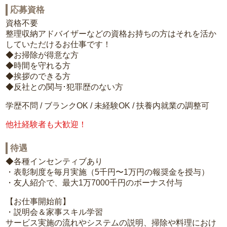
応募資格
資格不要
整理収納アドバイザーなどの資格お持ちの方はそれを活か
していただけるお仕事です！
◆お掃除が得意な方
◆時間を守れる方
◆挨拶のできる方
◆反社との関与･犯罪歴のない方
学歴不問 / ブランクOK / 未経験OK / 扶養内就業の調整可
他社経験者も大歓迎！
待遇
◆各種インセンティブあり
・表彰制度を毎月実施（5千円〜1万円の報奨金を授与）
・友人紹介で、最大1万7000千円のボーナス付与
【お仕事開始前】
・説明会＆家事スキル学習
サービス実施の流れやシステムの説明、掃除や料理におけ