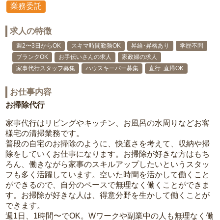
業務委託
求人の特徴
週2〜3日からOK
スキマ時間勤務OK
昇給･昇格あり
学歴不問
ブランクOK
お手伝いさんの求人
家政婦の求人
家事代行スタッフ募集
ハウスキーパー募集
直行･直帰OK
お仕事内容
お掃除代行
家事代行はリビングやキッチン、お風呂の水周りなどお客
様宅の清掃業務です。
普段の自宅のお掃除のように、快適さを考えて、収納や掃
除をしていくお仕事になります。お掃除が好きな方はもち
ろん、働きながら家事のスキルアップしたいというスタッ
フも多く活躍しています。空いた時間を活かして働くこと
ができるので、自分のペースで無理なく働くことができま
す。お掃除が好きな人は、得意分野を生かして働くことが
できます。
週1日、1時間〜でOK。Wワークや副業中の人も無理なく働