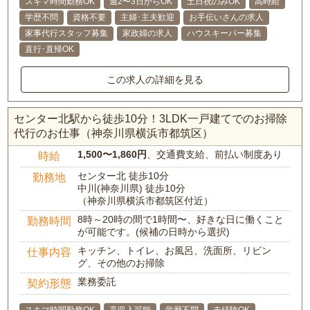
スキマ時間勤務OK
週2〜3日からOK
土日祝のみOK
高時給
学歴不問
資格不要
主婦･主夫歓迎
お手伝いさんの求人
家事代行スタッフ募集
家政婦の求人
ハウスキーパー募集
直行･直帰OK
この求人の詳細を見る
センター北駅から徒歩10分！3LDK一戸建てでのお掃除
代行のお仕事（神奈川県横浜市都筑区）
1,500〜1,860円
、交通費支給、前払い制度あり
時給
センター北 徒歩10分
勤務地
中川(神奈川県) 徒歩10分
（神奈川県横浜市都筑区付近）
8時～20時の間で1時間〜、好きな日に働くこと
勤務時間
が可能です。(候補の日時から選択)
キッチン、トイレ、お風呂、洗面所、リビン
仕事内容
グ、その他のお掃除
業務委託
契約形態