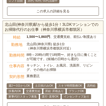
シフト自由
30代･40代･50代活躍中
この求人の詳細を見る
北山田(神奈川県)駅から徒歩1分！3LDKマンションでの
お掃除代行のお仕事（神奈川県横浜市都筑区）
1,500〜1,860円
、交通費支給、前払い制度あり
時給
北山田(神奈川県) 徒歩1分
勤務地
（神奈川県横浜市都筑区付近）
8時～20時の間で1時間〜、好きな日に働くこと
勤務時間
が可能です。(候補の日時から選択)
キッチン、トイレ、お風呂、洗面所、リビン
仕事内容
グ、その他のお掃除
業務委託
契約形態
週2〜3日からOK
土日祝のみOK
スキマ時間勤務OK
高時給
扶養内OK
交通費支給
昇給･昇格あり
ブランクOK
家事代行スタッフ募集
直行･直帰OK
インセンティブあり