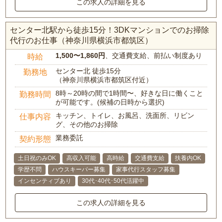
この求人の詳細を見る
センター北駅から徒歩15分！3DKマンションでのお掃除
代行のお仕事（神奈川県横浜市都筑区）
1,500〜1,860円
、交通費支給、前払い制度あり
時給
センター北 徒歩15分
勤務地
（神奈川県横浜市都筑区付近）
8時～20時の間で1時間〜、好きな日に働くこと
勤務時間
が可能です。(候補の日時から選択)
キッチン、トイレ、お風呂、洗面所、リビン
仕事内容
グ、その他のお掃除
業務委託
契約形態
土日祝のみOK
高収入可能
高時給
交通費支給
扶養内OK
学歴不問
ハウスキーパー募集
家事代行スタッフ募集
インセンティブあり
30代･40代･50代活躍中
この求人の詳細を見る