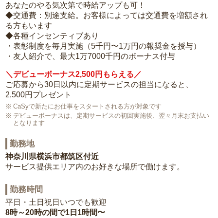
あなたのやる気次第で時給アップも可！
◆交通費：別途支給。お客様によっては交通費を増額され
る方もいます
◆各種インセンティブあり
・表彰制度を毎月実施（5千円〜1万円の報奨金を授与）
・友人紹介で、最大1万7000千円のボーナス付与
＼デビューボーナス2,500円もらえる／
ご応募から30日以内に定期サービスの担当になると、
2,500円プレゼント
CaSyで新たにお仕事をスタートされる方が対象です
デビューボーナスは、定期サービスの初回実施後、翌々月末お支払い
となります
勤務地
神奈川県横浜市都筑区付近
サービス提供エリア内のお好きな場所で働けます。
勤務時間
平日・土日祝日いつでも歓迎
8時～20時の間で1日1時間〜