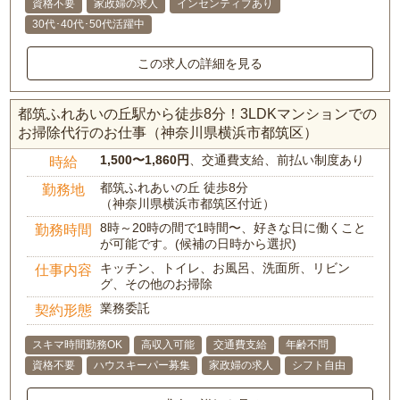
資格不要
家政婦の求人
インセンティブあり
30代･40代･50代活躍中
この求人の詳細を見る
都筑ふれあいの丘駅から徒歩8分！3LDKマンションでの
お掃除代行のお仕事（神奈川県横浜市都筑区）
1,500〜1,860円
、交通費支給、前払い制度あり
時給
都筑ふれあいの丘 徒歩8分
勤務地
（神奈川県横浜市都筑区付近）
8時～20時の間で1時間〜、好きな日に働くこと
勤務時間
が可能です。(候補の日時から選択)
キッチン、トイレ、お風呂、洗面所、リビン
仕事内容
グ、その他のお掃除
業務委託
契約形態
スキマ時間勤務OK
高収入可能
交通費支給
年齢不問
資格不要
ハウスキーパー募集
家政婦の求人
シフト自由