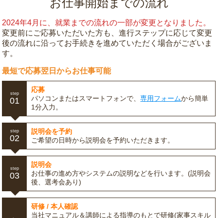
お仕事開始までの流れ
2024年4月に、就業までの流れの一部が変更となりました。
変更前にご応募いただいた方も、進行ステップに応じて変更
後の流れに沿ってお手続きを進めていただく場合がございま
す。
最短で応募翌日からお仕事可能
応募
step
パソコンまたはスマートフォンで、
専用フォーム
から簡単
01
1分入力。
説明会を予約
step
02
ご希望の日時から説明会を予約いただきます。
説明会
step
お仕事の進め方やシステムの説明などを行います。(説明会
03
後、選考会あり)
研修 / 本人確認
当社マニュアル＆講師による指導のもとで研修(家事スキル