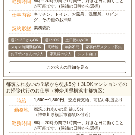
8時～20時の間で1時間〜、好きな日に働くこと
勤務時間
が可能です。(候補の日時から選択)
キッチン、トイレ、お風呂、洗面所、リビン
仕事内容
グ、その他のお掃除
業務委託
契約形態
週2〜3日からOK
週1〜OK
土日祝のみOK
スキマ時間勤務OK
高時給
年齢不問
家事代行スタッフ募集
お手伝いさんの求人
家政婦の求人
シフト自由
この求人の詳細を見る
都筑ふれあいの丘駅から徒歩5分！3LDKマンションでの
お掃除代行のお仕事（神奈川県横浜市都筑区）
1,500〜1,860円
、交通費支給、前払い制度あり
時給
都筑ふれあいの丘 徒歩5分
勤務地
（神奈川県横浜市都筑区付近）
8時～20時の間で1時間〜、好きな日に働くこと
勤務時間
が可能です。(候補の日時から選択)