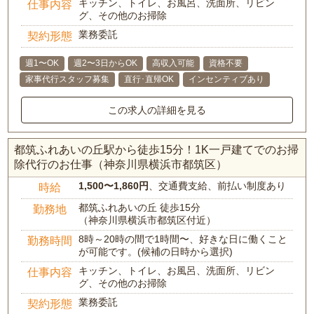
キッチン、トイレ、お風呂、洗面所、リビン
仕事内容
グ、その他のお掃除
業務委託
契約形態
週1〜OK
週2〜3日からOK
高収入可能
資格不要
家事代行スタッフ募集
直行･直帰OK
インセンティブあり
この求人の詳細を見る
都筑ふれあいの丘駅から徒歩15分！1K一戸建てでのお掃
除代行のお仕事（神奈川県横浜市都筑区）
1,500〜1,860円
、交通費支給、前払い制度あり
時給
都筑ふれあいの丘 徒歩15分
勤務地
（神奈川県横浜市都筑区付近）
8時～20時の間で1時間〜、好きな日に働くこと
勤務時間
が可能です。(候補の日時から選択)
キッチン、トイレ、お風呂、洗面所、リビン
仕事内容
グ、その他のお掃除
業務委託
契約形態