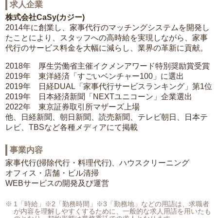
求人企業
株式会社CaSy(カジー)
2014年に創業し、家事代行のマッチングシステムを開発し
たことにより、スタッフへの高時給を実現しながら、家事
代行のサービス料金を大幅に減らし、業界の革新に貢献。
2018年 厚生労働省主催イクメンアワード特別奨励賞受賞
2019年 東洋経済「すごいベンチャー100」に選出
2019年 日経DUAL「家事代行サービスランキング」第1位
2019年 日本経済新聞「NEXTユニコーン」企業選出
2022年 東京証券取引所マザーズ上場
他、日経新聞、朝日新聞、読売新聞、テレビ朝日、日本テ
レビ、TBSなど各種メディアにて掲載
事業内容
家事代行(掃除代行・料理代行)、ハウスクリーニング
オフィス・店舗・ビル清掃
WEBサービスの開発及び運営
1「時給」※2「勤務時間」※3「勤務地」などの用語は、求職者
が内容を理解しやすくするために、一般的な求人用語を用いたも