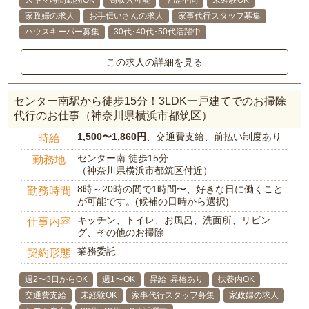
スキマ時間勤務OK
高収入可能
学歴不問
未経験OK
家政婦の求人
お手伝いさんの求人
家事代行スタッフ募集
ハウスキーパー募集
30代･40代･50代活躍中
この求人の詳細を見る
センター南駅から徒歩15分！3LDK一戸建てでのお掃除
代行のお仕事（神奈川県横浜市都筑区）
1,500〜1,860円
、交通費支給、前払い制度あり
時給
センター南 徒歩15分
勤務地
（神奈川県横浜市都筑区付近）
8時～20時の間で1時間〜、好きな日に働くこと
勤務時間
が可能です。(候補の日時から選択)
キッチン、トイレ、お風呂、洗面所、リビン
仕事内容
グ、その他のお掃除
業務委託
契約形態
週2〜3日からOK
週1〜OK
昇給･昇格あり
扶養内OK
交通費支給
未経験OK
家事代行スタッフ募集
家政婦の求人