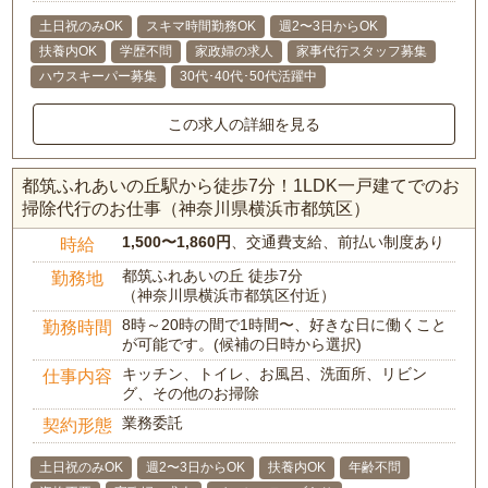
土日祝のみOK
スキマ時間勤務OK
週2〜3日からOK
扶養内OK
学歴不問
家政婦の求人
家事代行スタッフ募集
ハウスキーパー募集
30代･40代･50代活躍中
この求人の詳細を見る
都筑ふれあいの丘駅から徒歩7分！1LDK一戸建てでのお
掃除代行のお仕事（神奈川県横浜市都筑区）
1,500〜1,860円
、交通費支給、前払い制度あり
時給
都筑ふれあいの丘 徒歩7分
勤務地
（神奈川県横浜市都筑区付近）
8時～20時の間で1時間〜、好きな日に働くこと
勤務時間
が可能です。(候補の日時から選択)
キッチン、トイレ、お風呂、洗面所、リビン
仕事内容
グ、その他のお掃除
業務委託
契約形態
土日祝のみOK
週2〜3日からOK
扶養内OK
年齢不問