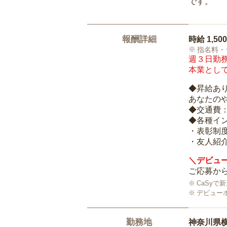
です。
報酬詳細
時給
1,50
指名料・
週３日勤務
本業として
◆昇給あ
あなたの
◆交通費
◆各種イ
・表彰制
・友人紹介
＼デビュー
ご応募から
CaSy
デビュー
勤務地
神奈川県