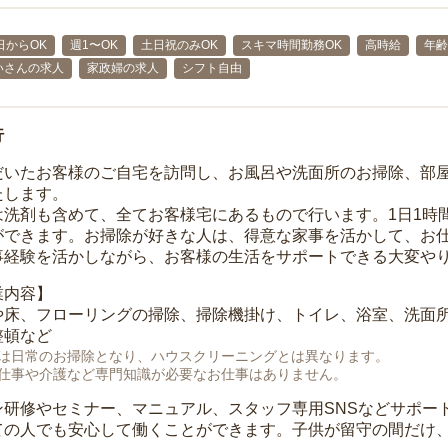
日からOK
週1〜OK
土日祝のみOK
スキマ時間勤務OK
高時給
年齢
いさんの求人
家政婦の求人
シフト自由
行
だいたお客様のご自宅を訪問し、お風呂や洗面所のお掃除、部
たします。
は洗剤も含めて、全てお客様宅にあるもので行います。1日1時
ができます。お掃除が好きな人は、得意な家事を活かして、お
事経験を活かしながら、お客様の生活をサポートできる大変や
業内容】
や床、フローリングの掃除、掃除機掛け、トイレ、浴室、洗面
整頓など
は日常のお掃除となり、ハウスクリーニングとは異なります。
仕事や介護など専門知識が必要なお仕事はありません。
ン研修やセミナー、マニュアル、スタッフ専用SNSなどサポー
ての人でも安心して働くことができます。子供が留守の間だけ、