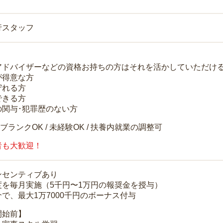
行スタッフ
アドバイザーなどの資格お持ちの方はそれを活かしていただけ
が得意な方
守れる方
できる方
の関与･犯罪歴のない方
 ブランクOK / 未経験OK / 扶養内就業の調整可
者も大歓迎！
ンセンティブあり
度を毎月実施（5千円〜1万円の報奨金を授与）
で、最大1万7000千円のボーナス付与
開始前】