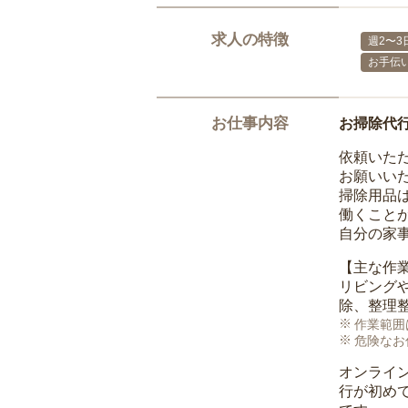
求人の特徴
週2〜3
お手伝
お仕事内容
お掃除代
依頼いた
お願いい
掃除用品
働くこと
自分の家
【主な作
リビング
除、整理
作業範囲
危険なお
オンライ
行が初め