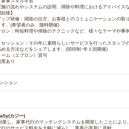
＆家事スキル学習
実施の流れやシステムの説明、掃除や料理におけるアドバイス
開始後】
アップ研修：掃除の仕方、お客様とのコミュニケーションの取
す。(希望者のみ、随時開催)
サロン：時短料理や掃除のテクニックなど、様々なテーマや事例
トセッション：その年に素晴らしいサービスを行ったスタッフ
める方法などをシェアします。(招待制･年１回開催)
ォーム（エプロン）貸与
制度あり
マンション
Sy(カジー)
年に創業し、家事代行のマッチングシステムを開発したことによ
代行のサービス料金を大幅に減らし、業界の革新に貢献。