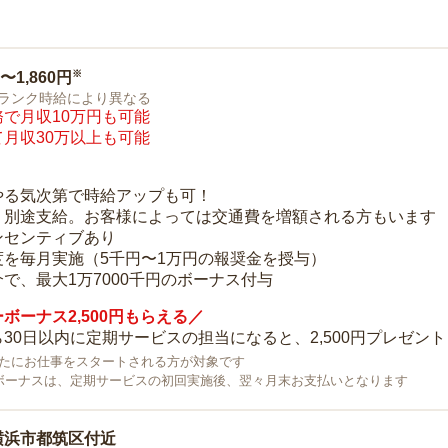
※
0〜1,860円
ランク時給により異なる
で月収10万円も可能
月収30万以上も可能
り
やる気次第で時給アップも可！
：別途支給。お客様によっては交通費を増額される方もいます
ンセンティブあり
度を毎月実施（5千円〜1万円の報奨金を授与）
で、最大1万7000千円のボーナス付与
ボーナス2,500円もらえる／
30日以内に定期サービスの担当になると、2,500円プレゼント
で新たにお仕事をスタートされる方が対象です
ボーナスは、定期サービスの初回実施後、翌々月末お支払いとなります
横浜市都筑区付近