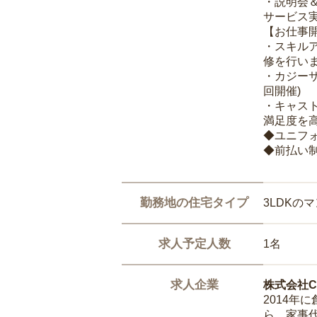
・説明会
サービス
【お仕事
・スキル
修を行いま
・カジー
回開催)
・キャス
満足度を高
◆ユニフ
◆前払い
勤務地の住宅タイプ
3LDKの
求人予定人数
1名
求人企業
株式会社Ca
2014
ら、家事