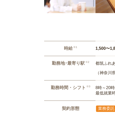
※1
時給
1,500〜1,
※2
勤務地･最寄り駅
都筑ふれあ
（神奈川
※3
勤務時間・シフト
8時～20
最低就業
契約形態
業務委託