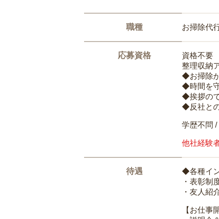
職種
お掃除代
応募資格
資格不要
整理収納
◆お掃除
◆時間を
◆挨拶の
◆反社と
学歴不問 /
他社経験
待遇
◆各種イ
・表彰制
・友人紹介
【お仕事