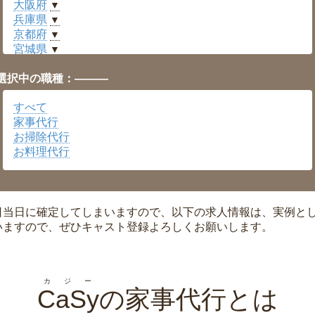
大阪府
▼
兵庫県
▼
京都府
▼
宮城県
▼
愛知県
▼
選択中の職種：———
福井県
▼
岡山県
▼
すべて
広島県
▼
家事代行
沖縄県
▼
お掃除代行
お料理代行
日当日に確定してしまいますので、以下の求人情報は、実例と
いますので、ぜひキャスト登録よろしくお願いします。
カジー
CaSy
の家事代行とは