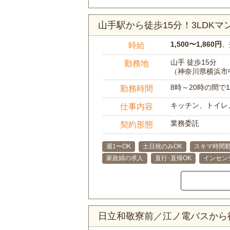
山手駅から徒歩15分！3LDK
1,500〜1,860円
、
時給
山手 徒歩15分
勤務地
（神奈川県横浜市
8時～20時の間
勤務時間
キッチン、トイレ
仕事内容
業務委託
契約形態
週1〜OK
土日祝のみOK
スキマ時間勤
家政婦の求人
直行･直帰OK
インセン
日立和敬寮前／江ノ電バスから