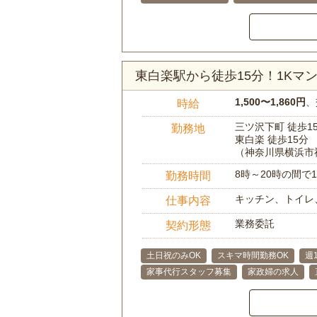
東白楽駅から徒歩15分！1K
1,500〜1,860円
、
時給
三ツ沢下町 徒歩1
勤務地
東白楽 徒歩15分
（神奈川県横浜市
8時～20時の間
勤務時間
キッチン、トイレ
仕事内容
業務委託
契約形態
土日祝のみOK
スキマ時間勤務OK
週
家事代行スタッフ募集
家政婦の求人