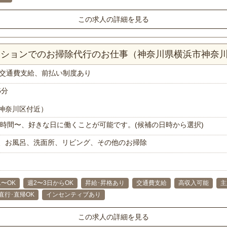
この求人の詳細を見る
マンションでのお掃除代行のお仕事（神奈川県横浜市神奈
交通費支給、前払い制度あり
5分
神奈川区付近）
で1時間〜、好きな日に働くことが可能です。(候補の日時から選択)
、お風呂、洗面所、リビング、その他のお掃除
1〜OK
週2〜3日からOK
昇給･昇格あり
交通費支給
高収入可能
主
直行･直帰OK
インセンティブあり
この求人の詳細を見る