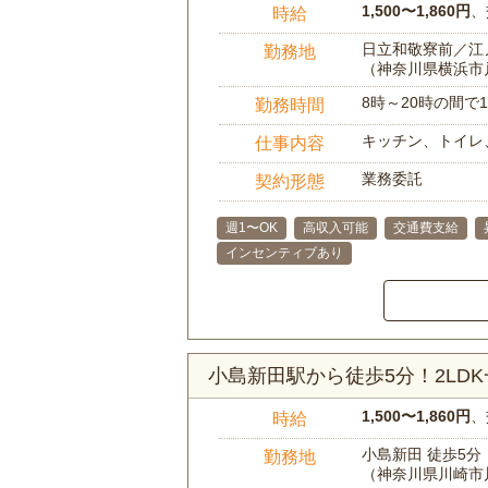
1,500〜1,860円
、
時給
日立和敬寮前／江
勤務地
（神奈川県横浜市
8時～20時の間
勤務時間
キッチン、トイレ
仕事内容
業務委託
契約形態
週1〜OK
高収入可能
交通費支給
インセンティブあり
小島新田駅から徒歩5分！2L
1,500〜1,860円
、
時給
小島新田 徒歩5分
勤務地
（神奈川県川崎市