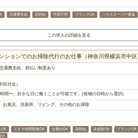
K
交通費支給
高時給
学歴不問
ブランクOK
ハウスキーパー募集
この求人の詳細を見る
Kマンションでのお掃除代行のお仕事（神奈川県横浜市中区
交通費支給、前払い制度あり
中区付近）
で1時間〜、好きな日に働くことが可能です。(候補の日時から選択)
、お風呂、洗面所、リビング、その他のお掃除
らOK
スキマ時間勤務OK
扶養内OK
高時給
未経験OK
ブランクOK
躍中