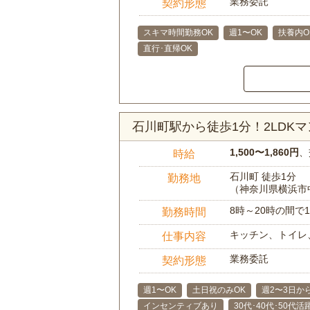
業務委託
契約形態
スキマ時間勤務OK
週1〜OK
扶養内O
直行･直帰OK
石川町駅から徒歩1分！2LD
1,500〜1,860円
、
時給
石川町 徒歩1分
勤務地
（神奈川県横浜市
8時～20時の間
勤務時間
キッチン、トイレ
仕事内容
業務委託
契約形態
週1〜OK
土日祝のみOK
週2〜3日か
インセンティブあり
30代･40代･50代活