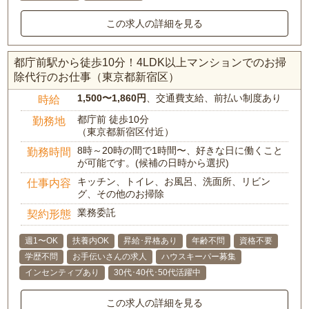
この求人の詳細を見る
都庁前駅から徒歩10分！4LDK以上マンションでのお掃
除代行のお仕事（東京都新宿区）
1,500〜1,860円
、交通費支給、前払い制度あり
時給
都庁前 徒歩10分
勤務地
（東京都新宿区付近）
8時～20時の間で1時間〜、好きな日に働くこと
勤務時間
が可能です。(候補の日時から選択)
キッチン、トイレ、お風呂、洗面所、リビン
仕事内容
グ、その他のお掃除
業務委託
契約形態
週1〜OK
扶養内OK
昇給･昇格あり
年齢不問
資格不要
学歴不問
お手伝いさんの求人
ハウスキーパー募集
インセンティブあり
30代･40代･50代活躍中
この求人の詳細を見る