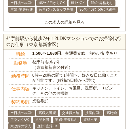
土日祝のみOK
週2〜3日からOK
週1〜OK
昇給･昇格あり
主婦･主夫歓迎
家事代行スタッフ募集
30代･40代･50代活躍中
この求人の詳細を見る
都庁前駅から徒歩7分！2LDKマンションでのお掃除代行
のお仕事（東京都新宿区）
1,500〜1,860円
、交通費支給、前払い制度あり
時給
都庁前 徒歩7分
勤務地
（東京都新宿区付近）
8時～20時の間で1時間〜、好きな日に働くこと
勤務時間
が可能です。(候補の日時から選択)
キッチン、トイレ、お風呂、洗面所、リビン
仕事内容
グ、その他のお掃除
業務委託
契約形態
土日祝のみOK
高収入可能
交通費支給
扶養内OK
高時給
ブランクOK
学歴不問
主婦･主夫歓迎
資格不要
家政婦の求人
直行･直帰OK