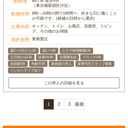
都庁前 徒歩5分
勤務地
（東京都新宿区付近）
8時～20時の間で1時間〜、好きな日に働くこと
勤務時間
が可能です。(候補の日時から選択)
キッチン、トイレ、お風呂、洗面所、リビン
仕事内容
グ、その他のお掃除
業務委託
契約形態
週2〜3日からOK
週1〜OK
スキマ時間勤務OK
土日祝のみOK
扶養内OK
交通費支給
ブランクOK
未経験OK
年齢不問
家政婦の求人
家事代行スタッフ募集
インセンティブあり
この求人の詳細を見る
1
2
3
最後