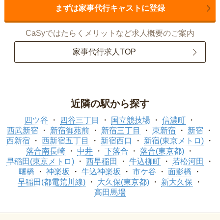
まずは家事代行キャストに登録
CaSyではたらくメリットなど求人概要のご案内
家事代行求人TOP
近隣の駅から探す
四ツ谷
四谷三丁目
国立競技場
信濃町
西武新宿
新宿御苑前
新宿三丁目
東新宿
新宿
西新宿
西新宿五丁目
新宿西口
新宿(東京メトロ)
落合南長崎
中井
下落合
落合(東京都)
早稲田(東京メトロ)
西早稲田
牛込柳町
若松河田
曙橋
神楽坂
牛込神楽坂
市ケ谷
面影橋
早稲田(都電荒川線)
大久保(東京都)
新大久保
高田馬場