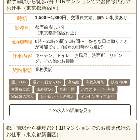
都庁前駅から徒歩7分！1Rマンションでのお掃除代行の
お仕事（東京都新宿区）
1,500〜1,860円
、交通費支給、前払い制度あり
時給
都庁前 徒歩7分
勤務地
（東京都新宿区付近）
8時～20時の間で1時間〜、好きな日に働くこと
勤務時間
が可能です。(候補の日時から選択)
キッチン、トイレ、お風呂、洗面所、リビン
仕事内容
グ、その他のお掃除
業務委託
契約形態
週1〜OK
週2〜3日からOK
高時給
高収入可能
扶養内OK
交通費支給
未経験OK
年齢不問
ハウスキーパー募集
家政婦の求人
お手伝いさんの求人
インセンティブあり
この求人の詳細を見る
都庁前駅から徒歩7分！1Rマンションでのお掃除代行の
お仕事（東京都新宿区）