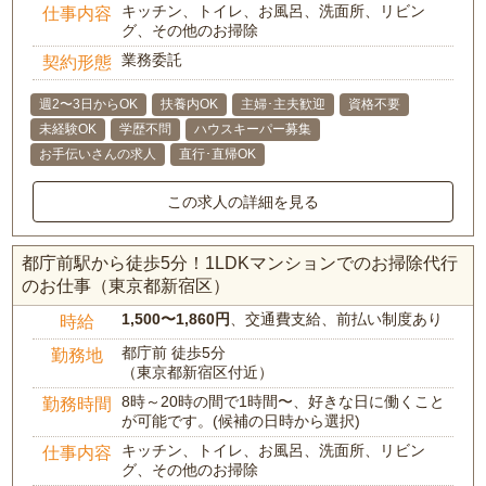
キッチン、トイレ、お風呂、洗面所、リビン
仕事内容
グ、その他のお掃除
業務委託
契約形態
週2〜3日からOK
扶養内OK
主婦･主夫歓迎
資格不要
未経験OK
学歴不問
ハウスキーパー募集
お手伝いさんの求人
直行･直帰OK
この求人の詳細を見る
都庁前駅から徒歩5分！1LDKマンションでのお掃除代行
のお仕事（東京都新宿区）
1,500〜1,860円
、交通費支給、前払い制度あり
時給
都庁前 徒歩5分
勤務地
（東京都新宿区付近）
8時～20時の間で1時間〜、好きな日に働くこと
勤務時間
が可能です。(候補の日時から選択)
キッチン、トイレ、お風呂、洗面所、リビン
仕事内容
グ、その他のお掃除