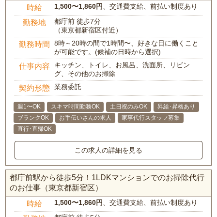
1,500〜1,860円
、交通費支給、前払い制度あり
時給
都庁前 徒歩7分
勤務地
（東京都新宿区付近）
8時～20時の間で1時間〜、好きな日に働くこと
勤務時間
が可能です。(候補の日時から選択)
キッチン、トイレ、お風呂、洗面所、リビン
仕事内容
グ、その他のお掃除
業務委託
契約形態
週1〜OK
スキマ時間勤務OK
土日祝のみOK
昇給･昇格あり
ブランクOK
お手伝いさんの求人
家事代行スタッフ募集
直行･直帰OK
この求人の詳細を見る
都庁前駅から徒歩5分！1LDKマンションでのお掃除代行
のお仕事（東京都新宿区）
1,500〜1,860円
、交通費支給、前払い制度あり
時給