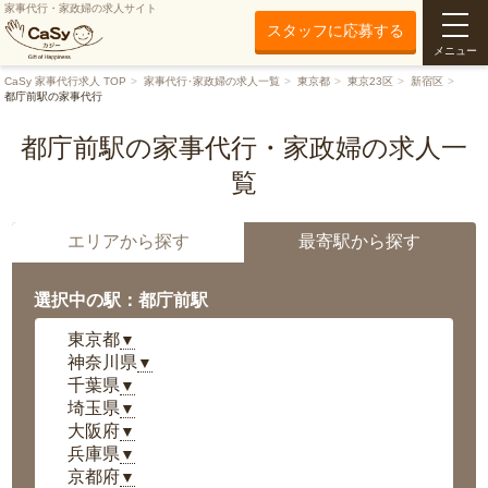
家事代行・家政婦の求人サイト
スタッフに応募する
メニュー
CaSy 家事代行求人 TOP
家事代行･家政婦の求人一覧
東京都
東京23区
新宿区
都庁前駅の家事代行
都庁前駅の家事代行・家政婦の求人一
覧
エリアから探す
最寄駅から探す
選択中の駅：都庁前駅
東京都
▼
神奈川県
▼
千葉県
▼
埼玉県
▼
大阪府
▼
兵庫県
▼
京都府
▼