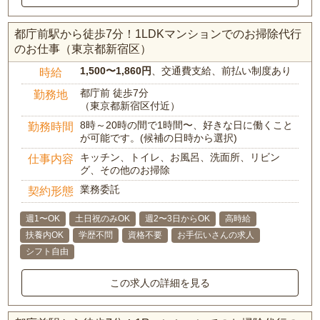
都庁前駅から徒歩7分！1LDKマンションでのお掃除代行
のお仕事（東京都新宿区）
1,500〜1,860円
、交通費支給、前払い制度あり
時給
都庁前 徒歩7分
勤務地
（東京都新宿区付近）
8時～20時の間で1時間〜、好きな日に働くこと
勤務時間
が可能です。(候補の日時から選択)
キッチン、トイレ、お風呂、洗面所、リビン
仕事内容
グ、その他のお掃除
業務委託
契約形態
週1〜OK
土日祝のみOK
週2〜3日からOK
高時給
扶養内OK
学歴不問
資格不要
お手伝いさんの求人
シフト自由
この求人の詳細を見る