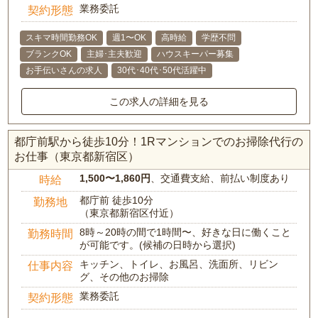
業務委託
契約形態
スキマ時間勤務OK
週1〜OK
高時給
学歴不問
ブランクOK
主婦･主夫歓迎
ハウスキーパー募集
お手伝いさんの求人
30代･40代･50代活躍中
この求人の詳細を見る
都庁前駅から徒歩10分！1Rマンションでのお掃除代行の
お仕事（東京都新宿区）
1,500〜1,860円
、交通費支給、前払い制度あり
時給
都庁前 徒歩10分
勤務地
（東京都新宿区付近）
8時～20時の間で1時間〜、好きな日に働くこと
勤務時間
が可能です。(候補の日時から選択)
キッチン、トイレ、お風呂、洗面所、リビン
仕事内容
グ、その他のお掃除
業務委託
契約形態