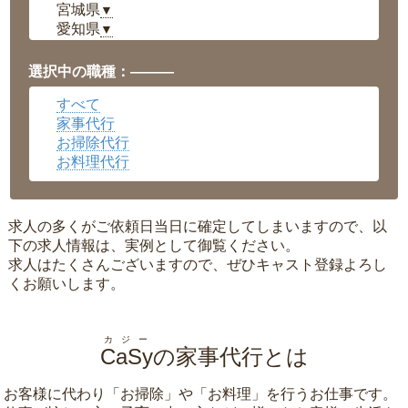
宮城県
▼
愛知県
▼
福井県
▼
岡山県
▼
選択中の職種：———
広島県
▼
すべて
沖縄県
▼
家事代行
お掃除代行
お料理代行
求人の多くがご依頼日当日に確定してしまいますので、以
下の求人情報は、実例として御覧ください。
求人はたくさんございますので、ぜひキャスト登録よろし
くお願いします。
カジー
CaSy
の家事代行とは
お客様に代わり「
お掃除
」や「
お料理
」を行うお仕事です。