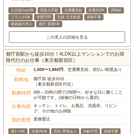
土日祝のみOK
高収入可能
交通費支給
扶養内OK
高時給
ブランクOK
学歴不問
主婦･主夫歓迎
資格不要
家政婦の求人
直行･直帰OK
この求人の詳細を見る
都庁前駅から徒歩10分！4LDK以上マンションでのお掃
除代行のお仕事（東京都新宿区）
1,500〜1,860円
、交通費支給、前払い制度あり
時給
都庁前 徒歩10分
勤務地
（東京都新宿区付近）
8時～20時の間で1時間〜、好きな日に働くこと
勤務時間
が可能です。(候補の日時から選択)
キッチン、トイレ、お風呂、洗面所、リビン
仕事内容
グ、その他のお掃除
業務委託
契約形態
週1〜OK
扶養内OK
昇給･昇格あり
年齢不問
資格不要