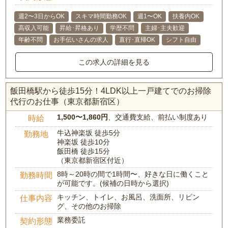
週2〜3日からOK
スキマ時間勤務OK
週1〜OK
扶養内OK
高収入可能
昇給･昇格あり
学歴不問
主婦･主夫歓迎
年齢不問
お手伝いさんの求人
直行･直帰OK
シフト自由
この求人の詳細を見る
飯田橋駅から徒歩15分！4LDK以上一戸建てでのお掃除
代行のお仕事（東京都新宿区）
1,500〜1,860円
、交通費支給、前払い制度あり
時給
牛込神楽坂 徒歩5分
勤務地
神楽坂 徒歩10分
飯田橋 徒歩15分
（東京都新宿区付近）
8時～20時の間で1時間〜、好きな日に働くこと
勤務時間
が可能です。(候補の日時から選択)
キッチン、トイレ、お風呂、洗面所、リビン
仕事内容
グ、その他のお掃除
業務委託
契約形態