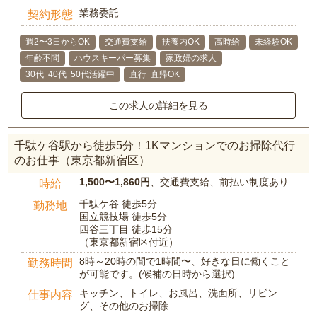
業務委託
契約形態
週2〜3日からOK
交通費支給
扶養内OK
高時給
未経験OK
年齢不問
ハウスキーパー募集
家政婦の求人
30代･40代･50代活躍中
直行･直帰OK
この求人の詳細を見る
千駄ケ谷駅から徒歩5分！1Kマンションでのお掃除代行
のお仕事（東京都新宿区）
1,500〜1,860円
、交通費支給、前払い制度あり
時給
千駄ケ谷 徒歩5分
勤務地
国立競技場 徒歩5分
四谷三丁目 徒歩15分
（東京都新宿区付近）
8時～20時の間で1時間〜、好きな日に働くこと
勤務時間
が可能です。(候補の日時から選択)
キッチン、トイレ、お風呂、洗面所、リビン
仕事内容
グ、その他のお掃除