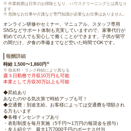
作業範囲は日常のお掃除となり、ハウスクリーニングとは異なり
ます。
危険なお仕事や介護など専門知識が必要なお仕事はありません。
オンライン研修やセミナー、マニュアル、スタッフ専用
SNSなどサポート体制も充実していますので、家事代行が
初めての人でも安心して働くことができます。子供が留守
の間だけ、夕食の準備までなど空いた時間でOKです。
報酬詳細
※
時給
1,500〜1,860円
指名料・ランク時給により異なる
週３日勤務で月収10万円も可能
本業として月収30万以上も可能
◆昇給あり
あなたのやる気次第で時給アップも可！
◆交通費：別途支給。お客様によっては交通費を増額され
る方もいます
◆各種インセンティブあり
・表彰制度を毎月実施（5千円〜1万円の報奨金を授与）
・友人紹介で、最大1万7000千円のボーナス付与