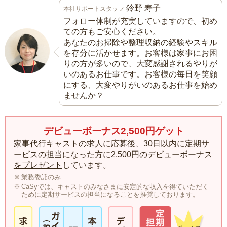
鈴野 寿子
本社サポートスタッフ
フォロー体制が充実していますので、初め
ての方もご安心ください。
あなたのお掃除や整理収納の経験やスキル
を存分に活かせます。お客様は家事にお困
りの方が多いので、大変感謝されるやりが
いのあるお仕事です。お客様の毎日を笑顔
にする、大変やりがいのあるお仕事を始め
ませんか？
デビューボーナス2,500円ゲット
家事代行キャストの求人に応募後、30日以内に定期サ
ービスの担当になった方に
2,500円のデビューボーナス
をプレゼント
しています。
業務委託のみ
CaSyでは、キャストのみなさまに安定的な収入を得ていただく
ために定期サービスの担当になることを推奨しております。