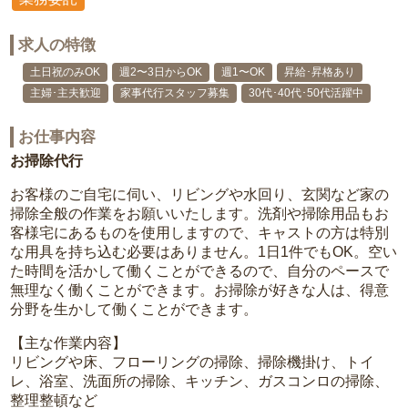
求人の特徴
土日祝のみOK
週2〜3日からOK
週1〜OK
昇給･昇格あり
主婦･主夫歓迎
家事代行スタッフ募集
30代･40代･50代活躍中
お仕事内容
お掃除代行
お客様のご自宅に伺い、リビングや水回り、玄関など家の
掃除全般の作業をお願いいたします。洗剤や掃除用品もお
客様宅にあるものを使用しますので、キャストの方は特別
な用具を持ち込む必要はありません。1日1件でもOK。空い
た時間を活かして働くことができるので、自分のペースで
無理なく働くことができます。お掃除が好きな人は、得意
分野を生かして働くことができます。
【主な作業内容】
リビングや床、フローリングの掃除、掃除機掛け、トイ
レ、浴室、洗面所の掃除、キッチン、ガスコンロの掃除、
整理整頓など