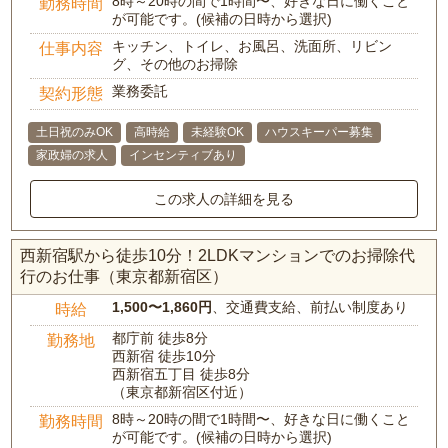
8時～20時の間で1時間〜、好きな日に働くこと
勤務時間
が可能です。(候補の日時から選択)
キッチン、トイレ、お風呂、洗面所、リビン
仕事内容
グ、その他のお掃除
業務委託
契約形態
土日祝のみOK
高時給
未経験OK
ハウスキーパー募集
家政婦の求人
インセンティブあり
この求人の詳細を見る
西新宿駅から徒歩10分！2LDKマンションでのお掃除代
行のお仕事（東京都新宿区）
1,500〜1,860円
、交通費支給、前払い制度あり
時給
都庁前 徒歩8分
勤務地
西新宿 徒歩10分
西新宿五丁目 徒歩8分
（東京都新宿区付近）
8時～20時の間で1時間〜、好きな日に働くこと
勤務時間
が可能です。(候補の日時から選択)