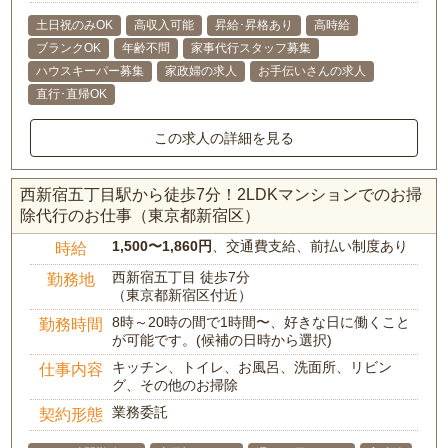
土日祝のみOK
高収入可能
昇給･昇格あり
高時給
ブランクOK
年齢不問
家事代行スタッフ募集
ハウスキーパー募集
家政婦の求人
お手伝いさんの求人
直行･直帰OK
この求人の詳細を見る
西新宿五丁目駅から徒歩7分！2LDKマンションでのお掃
除代行のお仕事（東京都新宿区）
1,500〜1,860円
、交通費支給、前払い制度あり
時給
西新宿五丁目 徒歩7分
勤務地
（東京都新宿区付近）
8時～20時の間で1時間〜、好きな日に働くこと
勤務時間
が可能です。(候補の日時から選択)
キッチン、トイレ、お風呂、洗面所、リビン
仕事内容
グ、その他のお掃除
業務委託
契約形態