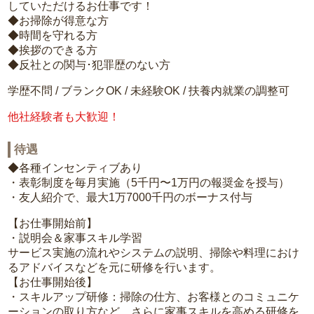
していただけるお仕事です！
◆お掃除が得意な方
◆時間を守れる方
◆挨拶のできる方
◆反社との関与･犯罪歴のない方
学歴不問 / ブランクOK / 未経験OK / 扶養内就業の調整可
他社経験者も大歓迎！
待遇
◆各種インセンティブあり
・表彰制度を毎月実施（5千円〜1万円の報奨金を授与）
・友人紹介で、最大1万7000千円のボーナス付与
【お仕事開始前】
・説明会＆家事スキル学習
サービス実施の流れやシステムの説明、掃除や料理におけ
るアドバイスなどを元に研修を行います。
【お仕事開始後】
・スキルアップ研修：掃除の仕方、お客様とのコミュニケ
ーションの取り方など、さらに家事スキルを高める研修を