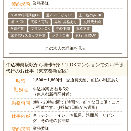
業務委託
契約形態
スキマ時間勤務OK
週2〜3日からOK
土日祝のみOK
週1〜OK
高収入可能
昇給･昇格あり
交通費支給
学歴不問
ブランクOK
年齢不問
資格不要
家事代行スタッフ募集
シフト自由
直行･直帰OK
この求人の詳細を見る
牛込神楽坂駅から徒歩5分！1LDKマンションでのお掃除
代行のお仕事（東京都新宿区）
1,500〜1,860円
、交通費支給、前払い制度あり
時給
牛込神楽坂 徒歩5分
勤務地
（東京都新宿区付近）
8時～20時の間で1時間〜、好きな日に働くこと
勤務時間
が可能です。(候補の日時から選択)
キッチン、トイレ、お風呂、洗面所、リビン
仕事内容
グ、その他のお掃除
業務委託
契約形態