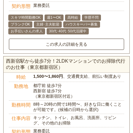
業務委託
契約形態
スキマ時間勤務OK
週1〜OK
高時給
学歴不問
ブランクOK
主婦･主夫歓迎
ハウスキーパー募集
お手伝いさんの求人
30代･40代･50代活躍中
この求人の詳細を見る
西新宿駅から徒歩7分！2LDKマンションでのお掃除代行
のお仕事（東京都新宿区）
1,500〜1,860円
、交通費支給、前払い制度あり
時給
都庁前 徒歩7分
勤務地
西新宿 徒歩7分
（東京都新宿区付近）
8時～20時の間で1時間〜、好きな日に働くこと
勤務時間
が可能です。(候補の日時から選択)
キッチン、トイレ、お風呂、洗面所、リビン
仕事内容
グ、その他のお掃除
業務委託
契約形態