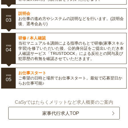
説明会
step
お仕事の進め方やシステムの説明などを行います。(説明会
03
後、選考会あり)
研修 / 本人確認
当社マニュアル＆講師による指導のもとで研修(家事スキル
step
学習)を修了いただいた後、公的身分証をご提出いただき本
04
人確認サービス「TRUSTDOCK」による反社との関与及び
犯罪歴の有無を確認させていただきます。
お仕事スタート
step
ご希望の日時と場所でお仕事スタート。最短で応募翌日か
05
らお仕事可能♪
CaSyではたらくメリットなど求人概要のご案内
家事代行求人TOP