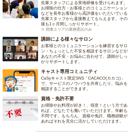
先輩スタッフによる実地研修を受けられます。
お掃除の仕方・お客様とのコミュニケーション
などを長年お客様から高評価をいただいている
先輩スタッフから直接教えてもらえます。その
後も1ヶ月間しっかりサポート。
※ 関東エリアの業務委託のみ
講師による様々なサロン
お客様とのコミュニケーションを練習するサロ
ン・ちょっとした不安を相談するサロンなどが
あなたの不安・お悩みに合わせて、講師がしっ
かりサポートします。
キャスト専用コミュニティ
CaSyキャスト限定SNS「CACACO(カカコ)」
で、サービスのノウハウを共有したり、悩みを
相談することができます。
資格・免許不要
お掃除やお料理が好き！、得意！という方であ
れば、どなたでも働いていただけます。年齢も
不問です。もちろん、資格や免許、職務経験が
あればそれを充分に活かしていただけます。