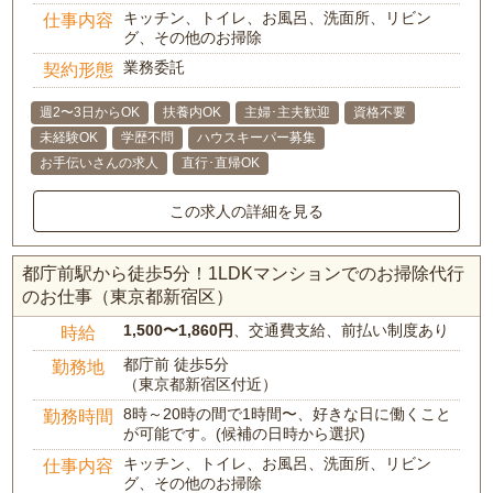
キッチン、トイレ、お風呂、洗面所、リビン
仕事内容
グ、その他のお掃除
業務委託
契約形態
週2〜3日からOK
扶養内OK
主婦･主夫歓迎
資格不要
未経験OK
学歴不問
ハウスキーパー募集
お手伝いさんの求人
直行･直帰OK
この求人の詳細を見る
都庁前駅から徒歩5分！1LDKマンションでのお掃除代行
のお仕事（東京都新宿区）
1,500〜1,860円
、交通費支給、前払い制度あり
時給
都庁前 徒歩5分
勤務地
（東京都新宿区付近）
8時～20時の間で1時間〜、好きな日に働くこと
勤務時間
が可能です。(候補の日時から選択)
キッチン、トイレ、お風呂、洗面所、リビン
仕事内容
グ、その他のお掃除