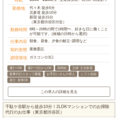
代々木 徒歩5分
勤務地
北参道 徒歩10分
新宿 徒歩15分
（東京都渋谷区付近）
8時～20時の間で1時間〜、好きな日に働くこと
勤務時間
が可能です。(候補の日時から選択)
朝食、昼食、夕食の献立･調理など
仕事内容
業務委託
契約形態
ガスコンロ3口
調理環境
週1〜OK
週2〜3日からOK
高時給
主婦･主夫歓迎
家事代行スタッフ募集
お手伝いさんの求人
シフト自由
直行･直帰OK
この求人の詳細を見る
千駄ケ谷駅から徒歩10分！2LDKマンションでのお掃除
代行のお仕事（東京都渋谷区）