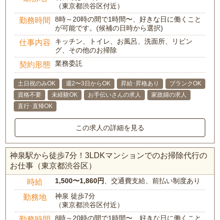
（東京都渋谷区付近）
8時～20時の間で1時間〜、好きな日に働くこと
勤務時間
が可能です。(候補の日時から選択)
キッチン、トイレ、お風呂、洗面所、リビン
仕事内容
グ、その他のお掃除
業務委託
契約形態
土日祝のみOK
週2〜3日からOK
昇給･昇格あり
ブランクOK
資格不要
未経験OK
お手伝いさんの求人
家政婦の求人
直行･直帰OK
この求人の詳細を見る
神泉駅から徒歩7分！3LDKマンションでのお掃除代行の
お仕事（東京都渋谷区）
1,500〜1,860円
、交通費支給、前払い制度あり
時給
神泉 徒歩7分
勤務地
（東京都渋谷区付近）
8時～20時の間で1時間〜、好きな日に働くこと
勤務時間