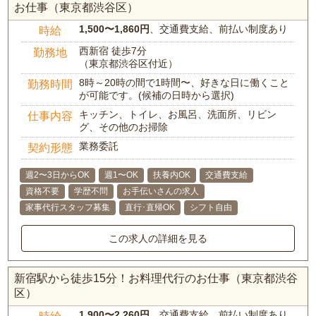
お仕事（東京都渋谷区）
1,500〜1,860円
、交通費支給、前払い制度あり
時給
西新宿 徒歩7分
勤務地
（東京都渋谷区付近）
8時～20時の間で1時間〜、好きな日に働くこと
勤務時間
が可能です。(候補の日時から選択)
キッチン、トイレ、お風呂、洗面所、リビン
仕事内容
グ、その他のお掃除
業務委託
契約形態
週2〜3日からOK
週1〜OK
扶養内OK
交通費支給
資格不要
学歴不問
お手伝いさんの求人
家事代行スタッフ募集
直行･直帰OK
シフト自由
この求人の詳細を見る
新宿駅から徒歩15分！お料理代行のお仕事（東京都渋谷
区）
1,900〜2,260円
、交通費支給、前払い制度あり
時給