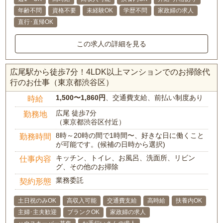
年齢不問
資格不要
未経験OK
学歴不問
家政婦の求人
直行･直帰OK
この求人の詳細を見る
広尾駅から徒歩7分！4LDK以上マンションでのお掃除代
行のお仕事（東京都渋谷区）
1,500〜1,860円
、交通費支給、前払い制度あり
時給
広尾 徒歩7分
勤務地
（東京都渋谷区付近）
8時～20時の間で1時間〜、好きな日に働くこと
勤務時間
が可能です。(候補の日時から選択)
キッチン、トイレ、お風呂、洗面所、リビン
仕事内容
グ、その他のお掃除
業務委託
契約形態
土日祝のみOK
高収入可能
交通費支給
高時給
扶養内OK
主婦･主夫歓迎
ブランクOK
家政婦の求人