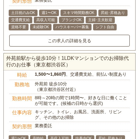
契約形態
土日祝のみOK
週1〜OK
スキマ時間勤務OK
昇給･昇格あり
交通費支給
高収入可能
ブランクOK
主婦･主夫歓迎
資格不要
未経験OK
ハウスキーパー募集
シフト自由
この求人の詳細を見る
外苑前駅から徒歩10分！1LDKマンションでのお掃除代
行のお仕事（東京都渋谷区）
1,500〜1,860円
、交通費支給、前払い制度あり
時給
外苑前 徒歩10分
勤務地
（東京都渋谷区付近）
8時～20時の間で1時間〜、好きな日に働くこと
勤務時間
が可能です。(候補の日時から選択)
キッチン、トイレ、お風呂、洗面所、リビン
仕事内容
グ、その他のお掃除
業務委託
契約形態
週1〜OK
高時給
高収入可能
扶養内OK
昇給･昇格あり