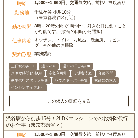
1,500〜1,860円
、交通費支給、前払い制度あり
時給
千駄ケ谷 徒歩10分
勤務地
（東京都渋谷区付近）
8時～20時の間で1時間〜、好きな日に働くこと
勤務時間
が可能です。(候補の日時から選択)
キッチン、トイレ、お風呂、洗面所、リビン
仕事内容
グ、その他のお掃除
業務委託
契約形態
土日祝のみOK
週1〜OK
週2〜3日からOK
スキマ時間勤務OK
高収入可能
交通費支給
年齢不問
家事代行スタッフ募集
ハウスキーパー募集
家政婦の求人
インセンティブあり
この求人の詳細を見る
渋谷駅から徒歩15分！2LDKマンションでのお掃除代行
のお仕事（東京都渋谷区）
1,500〜1,860円
、交通費支給、前払い制度あり
時給