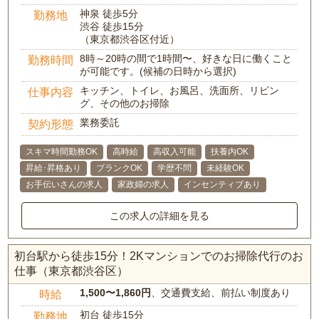
神泉 徒歩5分
勤務地
渋谷 徒歩15分
（東京都渋谷区付近）
8時～20時の間で1時間〜、好きな日に働くこと
勤務時間
が可能です。(候補の日時から選択)
キッチン、トイレ、お風呂、洗面所、リビン
仕事内容
グ、その他のお掃除
業務委託
契約形態
スキマ時間勤務OK
高時給
高収入可能
扶養内OK
昇給･昇格あり
ブランクOK
学歴不問
未経験OK
お手伝いさんの求人
家政婦の求人
インセンティブあり
この求人の詳細を見る
初台駅から徒歩15分！2Kマンションでのお掃除代行のお
仕事（東京都渋谷区）
1,500〜1,860円
、交通費支給、前払い制度あり
時給
初台 徒歩15分
勤務地