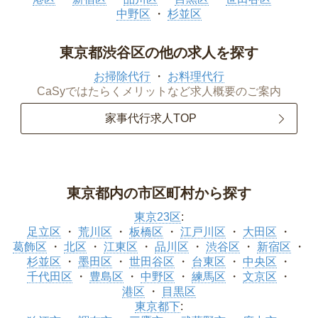
中野区
杉並区
東京都渋谷区の他の求人を探す
お掃除代行
お料理代行
CaSyではたらくメリットなど求人概要のご案内
家事代行求人TOP
東京都内の市区町村から探す
東京23区
:
足立区
荒川区
板橋区
江戸川区
大田区
葛飾区
北区
江東区
品川区
渋谷区
新宿区
杉並区
墨田区
世田谷区
台東区
中央区
千代田区
豊島区
中野区
練馬区
文京区
港区
目黒区
東京都下
: