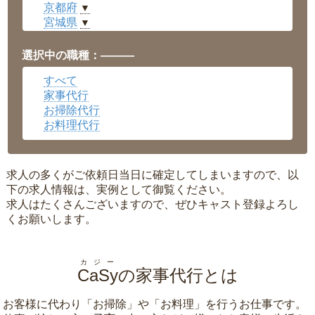
京都府
▼
宮城県
▼
愛知県
▼
福井県
▼
選択中の職種：———
岡山県
▼
すべて
広島県
▼
家事代行
沖縄県
▼
お掃除代行
お料理代行
求人の多くがご依頼日当日に確定してしまいますので、以
下の求人情報は、実例として御覧ください。
求人はたくさんございますので、ぜひキャスト登録よろし
くお願いします。
カジー
CaSy
の家事代行とは
お客様に代わり「
お掃除
」や「
お料理
」を行うお仕事です。