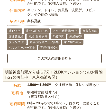
が可能です。(候補の日時から選択)
キッチン、トイレ、お風呂、洗面所、リビン
仕事内容
グ、その他のお掃除
業務委託
契約形態
週1〜OK
週2〜3日からOK
スキマ時間勤務OK
高収入可能
交通費支給
昇給･昇格あり
年齢不問
未経験OK
ブランクOK
家事代行スタッフ募集
家政婦の求人
ハウスキーパー募集
直行･直帰OK
この求人の詳細を見る
明治神宮前駅から徒歩7分！2LDKマンションでのお掃除
代行のお仕事（東京都渋谷区）
1,500〜1,860円
、交通費支給、前払い制度あり
時給
明治神宮前 徒歩7分
勤務地
（東京都渋谷区付近）
8時～20時の間で1時間〜、好きな日に働くこと
勤務時間
が可能です。(候補の日時から選択)