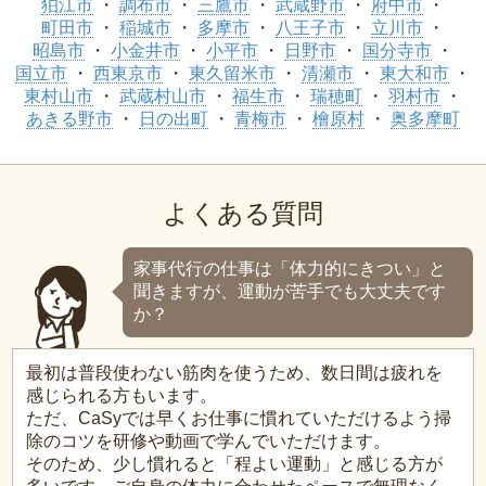
狛江市
調布市
三鷹市
武蔵野市
府中市
町田市
稲城市
多摩市
八王子市
立川市
昭島市
小金井市
小平市
日野市
国分寺市
国立市
西東京市
東久留米市
清瀬市
東大和市
東村山市
武蔵村山市
福生市
瑞穂町
羽村市
あきる野市
日の出町
青梅市
檜原村
奥多摩町
よくある質問
家事代行の仕事は「体力的にきつい」と
聞きますが、運動が苦手でも大丈夫です
か？
最初は普段使わない筋肉を使うため、数日間は疲れを
感じられる方もいます。
ただ、CaSyでは早くお仕事に慣れていただけるよう掃
除のコツを研修や動画で学んでいただけます。
そのため、少し慣れると「程よい運動」と感じる方が