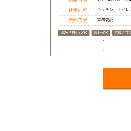
キッチン、トイレ
仕事内容
業務委託
契約形態
週2〜3日からOK
週1〜OK
高収入可