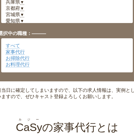
兵庫県
▼
京都府
▼
宮城県
▼
愛知県
▼
福井県
▼
選択中の職種：———
岡山県
▼
広島県
▼
すべて
沖縄県
▼
家事代行
お掃除代行
お料理代行
日当日に確定してしまいますので、以下の求人情報は、実例と
いますので、ぜひキャスト登録よろしくお願いします。
カジー
CaSy
の家事代行とは