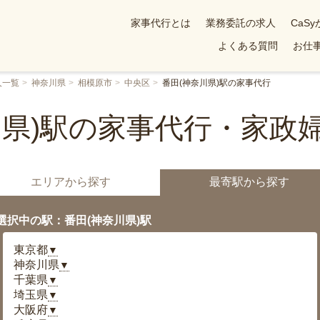
家事代行とは
業務委託の求人
CaS
よくある質問
お仕事
人一覧
神奈川県
相模原市
中央区
番田(神奈川県)駅の家事代行
川県)駅の家事代行・家政
エリアから探す
最寄駅から探す
選択中の駅：番田(神奈川県)駅
東京都
▼
神奈川県
▼
千葉県
▼
埼玉県
▼
大阪府
▼