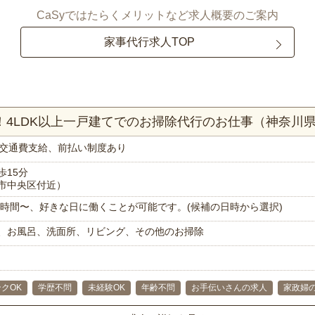
CaSyではたらくメリットなど求人概要のご案内
家事代行求人TOP
分！4LDK以上一戸建てでのお掃除代行のお仕事（神奈川
交通費支給、前払い制度あり
歩15分
市中央区付近）
で1時間〜、好きな日に働くことが可能です。(候補の日時から選択)
、お風呂、洗面所、リビング、その他のお掃除
クOK
学歴不問
未経験OK
年齢不問
お手伝いさんの求人
家政婦