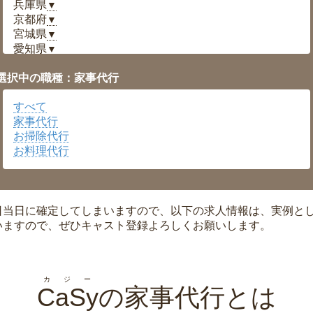
兵庫県
▼
京都府
▼
宮城県
▼
愛知県
▼
福井県
▼
選択中の職種：家事代行
岡山県
▼
広島県
▼
すべて
沖縄県
▼
家事代行
お掃除代行
お料理代行
日当日に確定してしまいますので、以下の求人情報は、実例と
いますので、ぜひキャスト登録よろしくお願いします。
カジー
CaSy
の家事代行とは