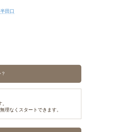
半田口
か？
す。
無理なくスタートできます。