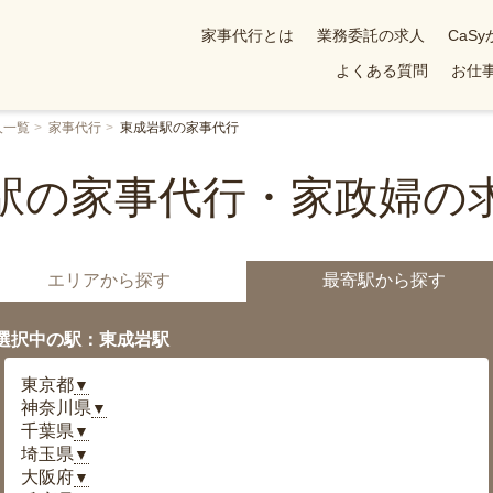
家事代行とは
業務委託の求人
CaS
よくある質問
お仕事
人一覧
家事代行
東成岩駅の家事代行
駅の家事代行・家政婦の
エリアから探す
最寄駅から探す
選択中の駅：東成岩駅
東京都
▼
神奈川県
▼
千葉県
▼
埼玉県
▼
大阪府
▼