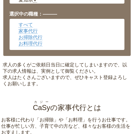
▼
福井県
▼
岡山県
▼
選択中の職種：———
広島県
▼
すべて
沖縄県
▼
家事代行
お掃除代行
お料理代行
求人の多くがご依頼日当日に確定してしまいますので、以
下の求人情報は、実例として御覧ください。
求人はたくさんございますので、ぜひキャスト登録よろし
くお願いします。
カジー
CaSy
の家事代行とは
お客様に代わり「
お掃除
」や「
お料理
」を行うお仕事です。
仕事が忙しい方、子育て中の方など、様々なお客様の生活を
お支えします。