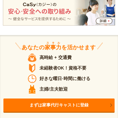
スキル
あなたの
家事力
を活かせます
高時給 + 交通費
未経験者OK！資格不要
好きな曜日·時間に働ける
主婦/主夫歓迎
まずは家事代行キャストに登録