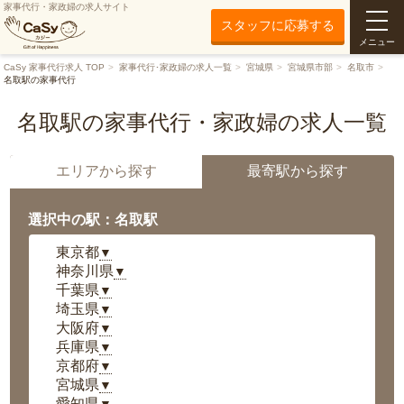
家事代行・家政婦の求人サイト
スタッフに応募する
メニュー
CaSy 家事代行求人 TOP
家事代行･家政婦の求人一覧
宮城県
宮城県市部
名取市
名取駅の家事代行
名取駅の家事代行・家政婦の求人一覧
エリアから探す
最寄駅から探す
選択中の駅：名取駅
東京都
▼
神奈川県
▼
千葉県
▼
埼玉県
▼
大阪府
▼
兵庫県
▼
京都府
▼
宮城県
▼
愛知県