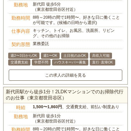
新代田 徒歩5分
勤務地
（東京都世田谷区付近）
8時～20時の間で1時間〜、好きな日に働くこと
勤務時間
が可能です。(候補の日時から選択)
キッチン、トイレ、お風呂、洗面所、リビン
仕事内容
グ、その他のお掃除
業務委託
契約形態
週2〜3日からOK
週1〜OK
土日祝のみOK
高収入可能
交通費支給
学歴不問
ハウスキーパー募集
直行･直帰OK
この求人の詳細を見る
新代田駅から徒歩1分！2LDKマンションでのお掃除代行
のお仕事（東京都世田谷区）
1,500〜1,860円
、交通費支給、前払い制度あり
時給
新代田 徒歩1分
勤務地
（東京都世田谷区付近）
8時～20時の間で1時間〜、好きな日に働くこと
勤務時間