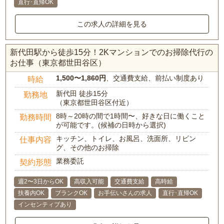
直行･直帰OK
この求人の詳細を見る
新代田駅から徒歩15分！2Kマンションでのお掃除代行の
お仕事（東京都世田谷区）
1,500〜1,860円
、交通費支給、前払い制度あり
時給
新代田 徒歩15分
勤務地
（東京都世田谷区付近）
8時～20時の間で1時間〜、好きな日に働くこと
勤務時間
が可能です。(候補の日時から選択)
キッチン、トイレ、お風呂、洗面所、リビン
仕事内容
グ、その他のお掃除
業務委託
契約形態
週2〜3日からOK
高収入可能
交通費支給
高時給
扶養内OK
ブランクOK
お手伝いさんの求人
直行･直帰OK
インセンティブあり