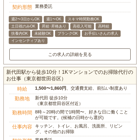
業務委託
契約形態
週2〜3日からOK
週1〜OK
スキマ時間勤務OK
土日祝のみOK
昇給･昇格あり
高収入可能
高時給
扶養内OK
未経験OK
ブランクOK
お手伝いさんの求人
インセンティブあり
この求人の詳細を見る
新代田駅から徒歩10分！1Kマンションでのお掃除代行の
お仕事（東京都世田谷区）
1,500〜1,860円
、交通費支給、前払い制度あり
時給
新代田 徒歩10分
勤務地
（東京都世田谷区付近）
8時～20時の間で1時間〜、好きな日に働くこと
勤務時間
が可能です。(候補の日時から選択)
キッチン、トイレ、お風呂、洗面所、リビン
仕事内容
グ、その他のお掃除