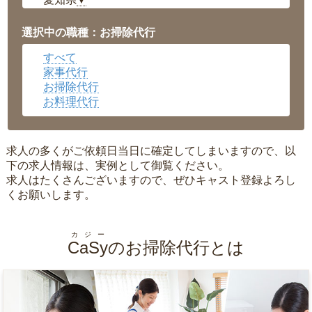
▼
福井県
▼
岡山県
▼
選択中の職種：お掃除代行
広島県
▼
すべて
沖縄県
▼
家事代行
お掃除代行
お料理代行
求人の多くがご依頼日当日に確定してしまいますので、以
下の求人情報は、実例として御覧ください。
求人はたくさんございますので、ぜひキャスト登録よろし
くお願いします。
カジー
CaSy
のお掃除代行とは