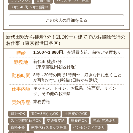
ブランクOK
資格不要
ハウスキーパー募集
30代･40代･50代活躍中
この求人の詳細を見る
新代田駅から徒歩7分！2LDK一戸建てでのお掃除代行の
お仕事（東京都世田谷区）
1,500〜1,860円
、交通費支給、前払い制度あり
時給
新代田 徒歩7分
勤務地
（東京都世田谷区付近）
8時～20時の間で1時間〜、好きな日に働くこと
勤務時間
が可能です。(候補の日時から選択)
キッチン、トイレ、お風呂、洗面所、リビン
仕事内容
グ、その他のお掃除
業務委託
契約形態
週1〜OK
週2〜3日からOK
土日祝のみOK
スキマ時間勤務OK
交通費支給
扶養内OK
昇給･昇格あり
資格不要
家事代行スタッフ募集
インセンティブあり