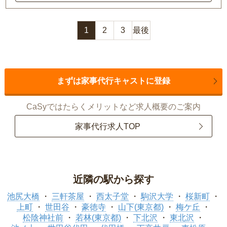
1
2
3
最後
まずは家事代行キャストに登録
CaSyではたらくメリットなど求人概要のご案内
家事代行求人TOP
近隣の駅から探す
池尻大橋
三軒茶屋
西太子堂
駒沢大学
桜新町
上町
世田谷
豪徳寺
山下(東京都)
梅ケ丘
松陰神社前
若林(東京都)
下北沢
東北沢