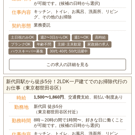
が可能です。(候補の日時から選択)
キッチン、トイレ、お風呂、洗面所、リビン
仕事内容
グ、その他のお掃除
業務委託
契約形態
土日祝のみOK
週2〜3日からOK
週1〜OK
高時給
ブランクOK
年齢不問
主婦･主夫歓迎
家政婦の求人
ハウスキーパー募集
30代･40代･50代活躍中
この求人の詳細を見る
新代田駅から徒歩5分！2LDK一戸建てでのお掃除代行の
お仕事（東京都世田谷区）
1,500〜1,860円
、交通費支給、前払い制度あり
時給
新代田 徒歩5分
勤務地
（東京都世田谷区付近）
8時～20時の間で1時間〜、好きな日に働くこと
勤務時間
が可能です。(候補の日時から選択)
キッチン、トイレ、お風呂、洗面所、リビン
仕事内容