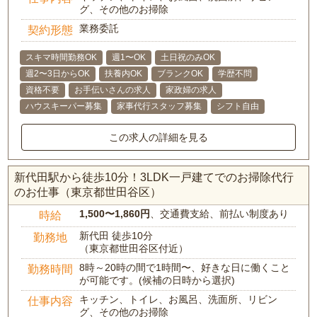
グ、その他のお掃除
業務委託
契約形態
スキマ時間勤務OK
週1〜OK
土日祝のみOK
週2〜3日からOK
扶養内OK
ブランクOK
学歴不問
資格不要
お手伝いさんの求人
家政婦の求人
ハウスキーパー募集
家事代行スタッフ募集
シフト自由
この求人の詳細を見る
新代田駅から徒歩10分！3LDK一戸建てでのお掃除代行
のお仕事（東京都世田谷区）
1,500〜1,860円
、交通費支給、前払い制度あり
時給
新代田 徒歩10分
勤務地
（東京都世田谷区付近）
8時～20時の間で1時間〜、好きな日に働くこと
勤務時間
が可能です。(候補の日時から選択)
キッチン、トイレ、お風呂、洗面所、リビン
仕事内容
グ、その他のお掃除