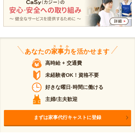
スキル
あなたの
家事力
を活かせます
高時給 + 交通費
未経験者OK！資格不要
好きな曜日·時間に働ける
主婦/主夫歓迎
まずは家事代行キャストに登録