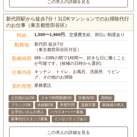
この求人の詳細を見る
新代田駅から徒歩7分！1LDKマンションでのお掃除代行
のお仕事（東京都世田谷区）
1,500〜1,860円
、交通費支給、前払い制度あり
時給
新代田 徒歩7分
勤務地
（東京都世田谷区付近）
8時～20時の間で1時間〜、好きな日に働くこと
勤務時間
が可能です。(候補の日時から選択)
キッチン、トイレ、お風呂、洗面所、リビン
仕事内容
グ、その他のお掃除
業務委託
契約形態
土日祝のみOK
スキマ時間勤務OK
扶養内OK
高時給
ブランクOK
未経験OK
学歴不問
資格不要
家政婦の求人
お手伝いさんの求人
ハウスキーパー募集
家事代行スタッフ募集
インセンティブあり
この求人の詳細を見る