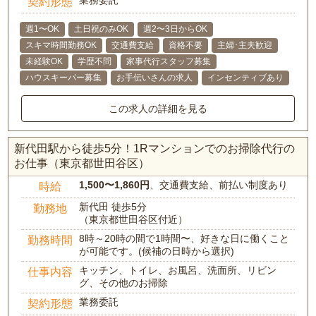
業務委託
契約形態
週1〜OK
土日祝のみOK
週2〜3日からOK
スキマ時間勤務OK
交通費支給
資格不要
主婦･主夫歓迎
未経験OK
学歴不問
家事代行スタッフ募集
ハウスキーパー募集
お手伝いさんの求人
インセンティブあり
この求人の詳細を見る
新代田駅から徒歩5分！1Rマンションでのお掃除代行の
お仕事（東京都世田谷区）
1,500〜1,860円
、交通費支給、前払い制度あり
時給
新代田 徒歩5分
勤務地
（東京都世田谷区付近）
8時～20時の間で1時間〜、好きな日に働くこと
勤務時間
が可能です。(候補の日時から選択)
キッチン、トイレ、お風呂、洗面所、リビン
仕事内容
グ、その他のお掃除
業務委託
契約形態