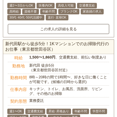
週2〜3日からOK
扶養内OK
高収入可能
交通費支給
高時給
資格不要
年齢不問
ブランクOK
家政婦の求人
30代･40代･50代活躍中
直行･直帰OK
この求人の詳細を見る
新代田駅から徒歩5分！1Kマンションでのお掃除代行の
お仕事（東京都世田谷区）
1,500〜1,860円
、交通費支給、前払い制度あり
時給
新代田 徒歩5分
勤務地
（東京都世田谷区付近）
8時～20時の間で1時間〜、好きな日に働くこと
勤務時間
が可能です。(候補の日時から選択)
キッチン、トイレ、お風呂、洗面所、リビン
仕事内容
グ、その他のお掃除
業務委託
契約形態
週1〜OK
交通費支給
昇給･昇格あり
年齢不問
学歴不問