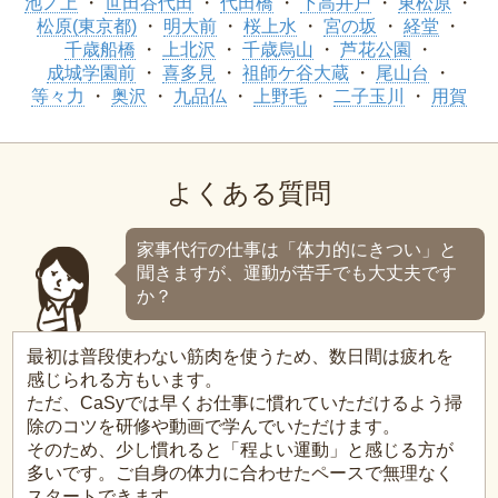
池ノ上
世田谷代田
代田橋
下高井戸
東松原
松原(東京都)
明大前
桜上水
宮の坂
経堂
千歳船橋
上北沢
千歳烏山
芦花公園
成城学園前
喜多見
祖師ケ谷大蔵
尾山台
等々力
奥沢
九品仏
上野毛
二子玉川
用賀
よくある質問
家事代行の仕事は「体力的にきつい」と
聞きますが、運動が苦手でも大丈夫です
か？
最初は普段使わない筋肉を使うため、数日間は疲れを
感じられる方もいます。
ただ、CaSyでは早くお仕事に慣れていただけるよう掃
除のコツを研修や動画で学んでいただけます。
そのため、少し慣れると「程よい運動」と感じる方が
多いです。ご自身の体力に合わせたペースで無理なく
スタートできます。