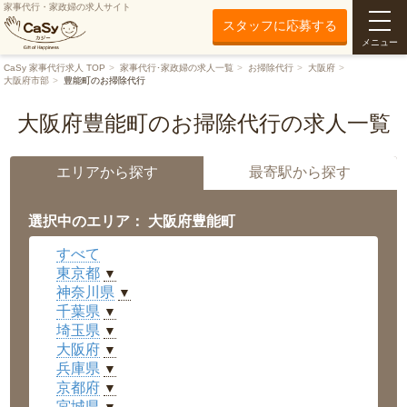
家事代行・家政婦の求人サイト
スタッフに応募する
メニュー
CaSy 家事代行求人 TOP
家事代行･家政婦の求人一覧
お掃除代行
大阪府
大阪府市部
豊能町のお掃除代行
大阪府豊能町のお掃除代行の求人一覧
エリアから探す
最寄駅から探す
選択中のエリア： 大阪府豊能町
すべて
東京都
▼
神奈川県
▼
千葉県
▼
埼玉県
▼
大阪府
▼
兵庫県
▼
京都府
▼
宮城県