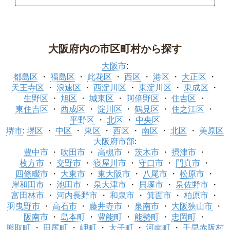
大阪府内の市区町村から探す
大阪市
:
都島区
福島区
此花区
西区
港区
大正区
天王寺区
浪速区
西淀川区
東淀川区
東成区
生野区
旭区
城東区
阿倍野区
住吉区
東住吉区
西成区
淀川区
鶴見区
住之江区
平野区
北区
中央区
堺市
:
堺区
中区
東区
西区
南区
北区
美原区
大阪府市部
:
豊中市
吹田市
高槻市
茨木市
摂津市
枚方市
交野市
寝屋川市
守口市
門真市
四條畷市
大東市
東大阪市
八尾市
松原市
岸和田市
池田市
泉大津市
貝塚市
泉佐野市
富田林市
河内長野市
和泉市
箕面市
柏原市
羽曳野市
高石市
藤井寺市
泉南市
大阪狭山市
阪南市
島本町
豊能町
能勢町
忠岡町
熊取町
田尻町
岬町
太子町
河南町
千早赤阪村