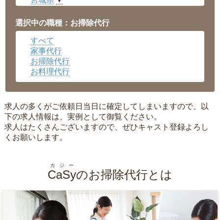
▼
愛知県
▼
福井県
▼
選択中の職種：お掃除代行
岡山県
▼
すべて
広島県
▼
家事代行
沖縄県
▼
お掃除代行
お料理代行
求人の多くがご依頼日当日に確定してしまいますので、以
下の求人情報は、実例として御覧ください。
求人はたくさんございますので、ぜひキャスト登録よろし
くお願いします。
カジー
CaSy
のお掃除代行とは