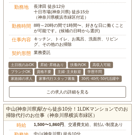
長津田 徒歩12分
勤務地
十日市場(神奈川県) 徒歩15分
（神奈川県横浜市緑区付近）
8時～20時の間で1時間〜、好きな日に働くこと
勤務時間
が可能です。(候補の日時から選択)
キッチン、トイレ、お風呂、洗面所、リビン
仕事内容
グ、その他のお掃除
業務委託
契約形態
土日祝のみOK
昇給･昇格あり
扶養内OK
高収入可能
ブランクOK
資格不要
主婦･主夫歓迎
学歴不問
家政婦の求人
家事代行スタッフ募集
30代･40代･50代活躍中
この求人の詳細を見る
中山(神奈川県)駅から徒歩10分！1LDKマンションでのお
掃除代行のお仕事（神奈川県横浜市緑区）
1,500〜1,860円
、交通費支給、前払い制度あり
時給
中山(神奈川県) 徒歩10分
勤務地