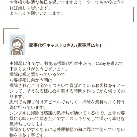
お客様が快適な毎日を過ごせますよう、少しでもお役に立て
れば嬉しく思います。
よろしくお願いいたします。
家事代行キャストDさん (家事歴15年)
主婦歴17年です。数ある掃除代行の中から、CaSyを選んで
下さりありがとうございます。
掃除は禅と繋がっているので、
お客様宅に向かう朝は
掃除されたご自宅でくつろいで喜ばれているお客様をイメー
ジして、そうなる様に心を整える時間を作ってから伺ってお
ります。
思想でも押し付けアピールでもなく、掃除を気持ちよく行う
為に行っています。
シンプルに掃除は感謝の気持ちが湧いてくるので、是非お客
様にも味わって頂きたいです。スッキリそして温かく幸せな
気持ちになります。
掃除がしやすくなるには整理整頓の前に隠れて使っていない
物を手放す事です。