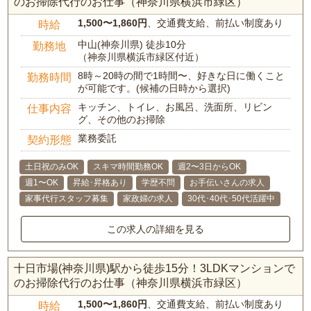
のお掃除代行のお仕事（神奈川県横浜市緑区）
1,500〜1,860円
、交通費支給、前払い制度あり
時給
中山(神奈川県) 徒歩10分
勤務地
（神奈川県横浜市緑区付近）
8時～20時の間で1時間〜、好きな日に働くこと
勤務時間
が可能です。(候補の日時から選択)
キッチン、トイレ、お風呂、洗面所、リビン
仕事内容
グ、その他のお掃除
業務委託
契約形態
土日祝のみOK
スキマ時間勤務OK
週2〜3日からOK
週1〜OK
昇給･昇格あり
学歴不問
お手伝いさんの求人
家事代行スタッフ募集
家政婦の求人
30代･40代･50代活躍中
この求人の詳細を見る
十日市場(神奈川県)駅から徒歩15分！3LDKマンションで
のお掃除代行のお仕事（神奈川県横浜市緑区）
1,500〜1,860円
、交通費支給、前払い制度あり
時給