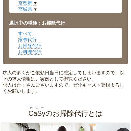
京都府
▼
宮城県
▼
愛知県
▼
福井県
▼
選択中の職種：お掃除代行
岡山県
▼
すべて
広島県
▼
家事代行
沖縄県
▼
お掃除代行
お料理代行
求人の多くがご依頼日当日に確定してしまいますので、以
下の求人情報は、実例として御覧ください。
求人はたくさんございますので、ぜひキャスト登録よろし
くお願いします。
カジー
CaSy
のお掃除代行とは