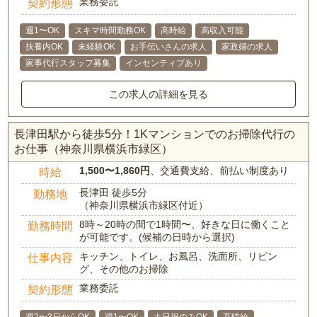
業務委託
契約形態
週1〜OK
スキマ時間勤務OK
高時給
高収入可能
扶養内OK
未経験OK
お手伝いさんの求人
家政婦の求人
家事代行スタッフ募集
インセンティブあり
この求人の詳細を見る
長津田駅から徒歩5分！1Kマンションでのお掃除代行の
お仕事（神奈川県横浜市緑区）
1,500〜1,860円
、交通費支給、前払い制度あり
時給
長津田 徒歩5分
勤務地
（神奈川県横浜市緑区付近）
8時～20時の間で1時間〜、好きな日に働くこと
勤務時間
が可能です。(候補の日時から選択)
キッチン、トイレ、お風呂、洗面所、リビン
仕事内容
グ、その他のお掃除
業務委託
契約形態