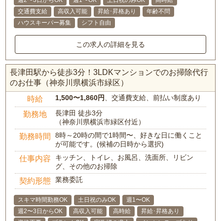
週2〜3日からOK
週1〜OK
土日祝のみOK
高時給
交通費支給
高収入可能
昇給･昇格あり
年齢不問
ハウスキーパー募集
シフト自由
この求人の詳細を見る
長津田駅から徒歩3分！3LDKマンションでのお掃除代行
のお仕事（神奈川県横浜市緑区）
1,500〜1,860円
、交通費支給、前払い制度あり
時給
長津田 徒歩3分
勤務地
（神奈川県横浜市緑区付近）
8時～20時の間で1時間〜、好きな日に働くこと
勤務時間
が可能です。(候補の日時から選択)
キッチン、トイレ、お風呂、洗面所、リビン
仕事内容
グ、その他のお掃除
業務委託
契約形態
スキマ時間勤務OK
土日祝のみOK
週1〜OK
週2〜3日からOK
高収入可能
高時給
昇給･昇格あり