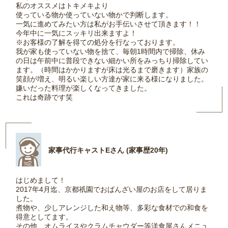
私のオススメはトキメキより
使っている物か使っていない物かで判断します。
一気に進めてみたい方は私がお手伝いさせて頂きます！！
今年中に一気にスッキリ出来ますよ！
※お客様の了解を得ての処分を行なっております。
我が家も使っていない物を捨て、毎朝1時間内で掃除、休み
の日は午前中に普段できない細かい所をみっちり掃除してい
ます。（時間はかかりますが床は光るまで磨きます）家族の
笑顔が増え、明るい楽しい方達が家に来る様になりました。
嫌いだった料理が楽しくなってきました。
これは奇跡です笑
家事代行キャストEさん (家事歴20年)
はじめまして！
2017年4月迄、京都祇園でおばんざい屋のお店をして居りま
した。
煮物や、少しアレンジした和え物等、多彩な食材での和食を
得意としてます。
その他、オムライスやクラムチャウダー等洋食屋さんメニュ