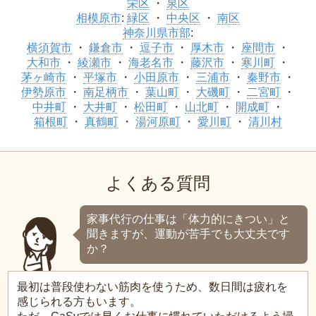
栄区
泉区
相模原市
:
緑区
中央区
南区
神奈川県市部
:
横須賀市
鎌倉市
逗子市
厚木市
座間市
大和市
綾瀬市
海老名市
藤沢市
寒川町
茅ヶ崎市
平塚市
小田原市
三浦市
秦野市
伊勢原市
南足柄市
葉山町
大磯町
二宮町
中井町
大井町
松田町
山北町
開成町
箱根町
真鶴町
湯河原町
愛川町
清川村
よくある質問
家事代行の仕事は「体力的にきつい」と
聞きますが、運動が苦手でも大丈夫です
か？
最初は普段使わない筋肉を使うため、数日間は疲れを
感じられる方もいます。