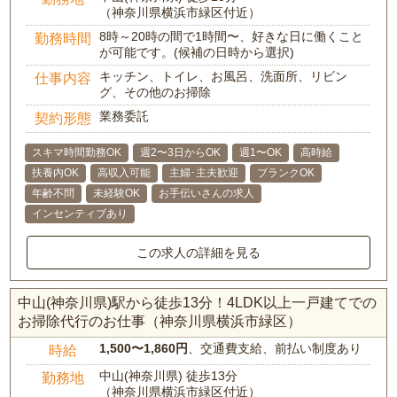
（神奈川県横浜市緑区付近）
8時～20時の間で1時間〜、好きな日に働くこと
勤務時間
が可能です。(候補の日時から選択)
キッチン、トイレ、お風呂、洗面所、リビン
仕事内容
グ、その他のお掃除
業務委託
契約形態
スキマ時間勤務OK
週2〜3日からOK
週1〜OK
高時給
扶養内OK
高収入可能
主婦･主夫歓迎
ブランクOK
年齢不問
未経験OK
お手伝いさんの求人
インセンティブあり
この求人の詳細を見る
中山(神奈川県)駅から徒歩13分！4LDK以上一戸建てでの
お掃除代行のお仕事（神奈川県横浜市緑区）
1,500〜1,860円
、交通費支給、前払い制度あり
時給
中山(神奈川県) 徒歩13分
勤務地
（神奈川県横浜市緑区付近）