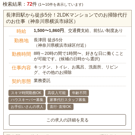
72
検索結果：
件
(1〜10件を表示しています)
長津田駅から徒歩5分！2LDKマンションでのお掃除代行
のお仕事（神奈川県横浜市緑区）
1,500〜1,860円
、交通費支給、前払い制度あり
時給
長津田 徒歩5分
勤務地
（神奈川県横浜市緑区付近）
8時～20時の間で1時間〜、好きな日に働くこと
勤務時間
が可能です。(候補の日時から選択)
キッチン、トイレ、お風呂、洗面所、リビン
仕事内容
グ、その他のお掃除
業務委託
契約形態
スキマ時間勤務OK
高収入可能
年齢不問
ハウスキーパー募集
家事代行スタッフ募集
お手伝いさんの求人
直行･直帰OK
この求人の詳細を見る