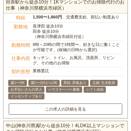
田奈駅から徒歩10分！1Kマンションでのお掃除代行のお
仕事（神奈川県横浜市緑区）
1,500〜1,860円
、交通費支給、前払い制度あり
時給
長津田 徒歩10分
勤務地
田奈 徒歩10分
（神奈川県横浜市緑区付近）
8時～20時の間で1時間〜、好きな日に働くこと
勤務時間
が可能です。(候補の日時から選択)
キッチン、トイレ、お風呂、洗面所、リビン
仕事内容
グ、その他のお掃除
業務委託
契約形態
週1〜OK
週2〜3日からOK
昇給･昇格あり
主婦･主夫歓迎
お手伝いさんの求人
ハウスキーパー募集
シフト自由
インセンティブあり
この求人の詳細を見る
中山(神奈川県)駅から徒歩10分！4LDK以上マンションで