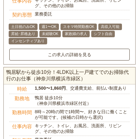
キッチン、トイレ、お風呂、洗面所、リビン
仕事内容
グ、その他のお掃除
業務委託
契約形態
土日祝のみOK
週1〜OK
スキマ時間勤務OK
高収入可能
昇給･昇格あり
未経験OK
家政婦の求人
シフト自由
インセンティブあり
この求人の詳細を見る
鴨居駅から徒歩10分！4LDK以上一戸建てでのお掃除代
行のお仕事（神奈川県横浜市緑区）
1,500〜1,860円
、交通費支給、前払い制度あり
時給
鴨居 徒歩10分
勤務地
（神奈川県横浜市緑区付近）
8時～20時の間で1時間〜、好きな日に働くこと
勤務時間
が可能です。(候補の日時から選択)
キッチン、トイレ、お風呂、洗面所、リビン
仕事内容
グ、その他のお掃除