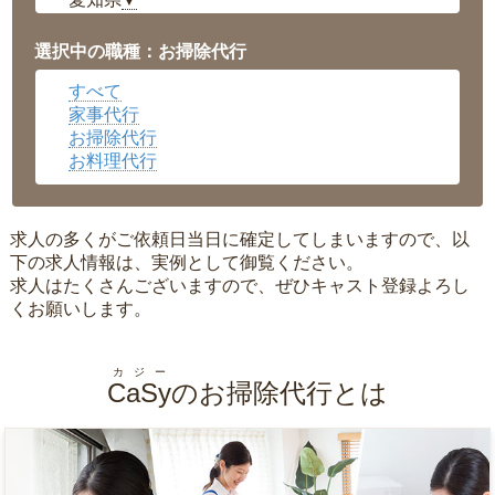
▼
福井県
▼
岡山県
▼
選択中の職種：お掃除代行
広島県
▼
すべて
沖縄県
▼
家事代行
お掃除代行
お料理代行
求人の多くがご依頼日当日に確定してしまいますので、以
下の求人情報は、実例として御覧ください。
求人はたくさんございますので、ぜひキャスト登録よろし
くお願いします。
カジー
CaSy
のお掃除代行とは