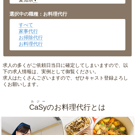
▼
福井県
▼
岡山県
▼
選択中の職種：お料理代行
広島県
▼
すべて
沖縄県
▼
家事代行
お掃除代行
お料理代行
求人の多くがご依頼日当日に確定してしまいますので、以
下の求人情報は、実例として御覧ください。
求人はたくさんございますので、ぜひキャスト登録よろし
くお願いします。
カジー
CaSy
のお料理代行とは