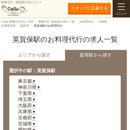
家事代行・家政婦の求人サイト
スタッフに応募する
メニュー
CaSy 家事代行求人 TOP
家事代行･家政婦の求人一覧
お料理代行
兵庫県
兵庫県市部
姫路市
英賀保駅のお料理代行
英賀保駅のお料理代行の求人一覧
エリアから探す
最寄駅から探す
選択中の駅：英賀保駅
東京都
▼
神奈川県
▼
千葉県
▼
埼玉県
▼
大阪府
▼
兵庫県
▼
京都府
▼
宮城県
▼
愛知県