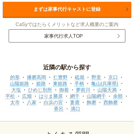
まずは家事代行キャストに登録
CaSyではたらくメリットなど求人概要のご案内
家事代行求人TOP
近隣の駅から探す
的形
播磨高岡
仁豊野
砥堀
野里
京口
山陽姫路
姫路
東姫路
手柄
亀山(兵庫県)
大塩
ひめじ別所
御着
夢前川
山陽天満
平松
広畑
はりま勝原
網干
山陽網干
余部
太市
八家
白浜の宮
妻鹿
飾磨
西飾磨
香呂
溝口