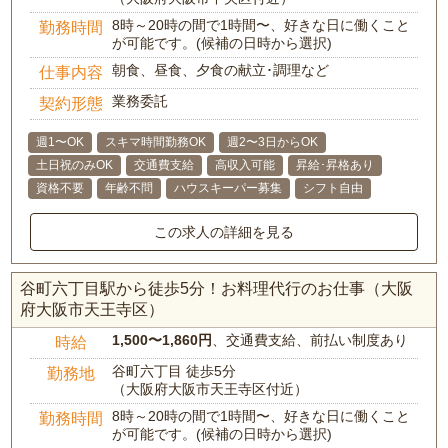
8時～20時の間で1時間〜、好きな日に働くこと
勤務時間
が可能です。(候補の日時から選択)
朝食、昼食、夕食の献立･調理など
仕事内容
業務委託
契約形態
週1〜OK
スキマ時間勤務OK
週2〜3日からOK
土日祝のみOK
交通費支給
高収入可能
昇給･昇格あり
資格不要
年齢不問
ハウスキーパー募集
シフト自由
この求人の詳細を見る
谷町六丁目駅から徒歩5分！お料理代行のお仕事（大阪
府大阪市天王寺区）
1,500〜1,860円
、交通費支給、前払い制度あり
時給
谷町六丁目 徒歩5分
勤務地
（大阪府大阪市天王寺区付近）
8時～20時の間で1時間〜、好きな日に働くこと
勤務時間
が可能です。(候補の日時から選択)