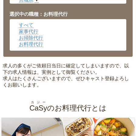
▼
愛知県
▼
福井県
▼
選択中の職種：お料理代行
岡山県
▼
すべて
広島県
▼
家事代行
沖縄県
▼
お掃除代行
お料理代行
求人の多くがご依頼日当日に確定してしまいますので、以
下の求人情報は、実例として御覧ください。
求人はたくさんございますので、ぜひキャスト登録よろし
くお願いします。
カジー
CaSy
のお料理代行とは