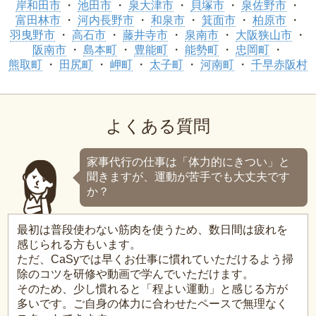
岸和田市
池田市
泉大津市
貝塚市
泉佐野市
富田林市
河内長野市
和泉市
箕面市
柏原市
羽曳野市
高石市
藤井寺市
泉南市
大阪狭山市
阪南市
島本町
豊能町
能勢町
忠岡町
熊取町
田尻町
岬町
太子町
河南町
千早赤阪村
よくある質問
家事代行の仕事は「体力的にきつい」と
聞きますが、運動が苦手でも大丈夫です
か？
最初は普段使わない筋肉を使うため、数日間は疲れを
感じられる方もいます。
ただ、CaSyでは早くお仕事に慣れていただけるよう掃
除のコツを研修や動画で学んでいただけます。
そのため、少し慣れると「程よい運動」と感じる方が
多いです。ご自身の体力に合わせたペースで無理なく