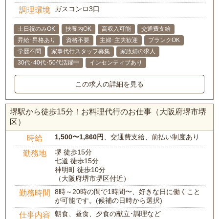
ガスコンロ3口
調理環境
土日祝のみOK
扶養内OK
高収入可能
交通費支給
昇給･昇格あり
資格不要
主婦･主夫歓迎
ブランクOK
学歴不問
家事代行スタッフ募集
家政婦の求人
30代･40代･50代活躍中
インセンティブあり
この求人の詳細を見る
堺駅から徒歩15分！お料理代行のお仕事（大阪府堺市堺
区）
1,500〜1,860円
、交通費支給、前払い制度あり
時給
堺 徒歩15分
勤務地
七道 徒歩15分
神明町 徒歩10分
（大阪府堺市堺区付近）
8時～20時の間で1時間〜、好きな日に働くこと
勤務時間
が可能です。(候補の日時から選択)
朝食、昼食、夕食の献立･調理など
仕事内容