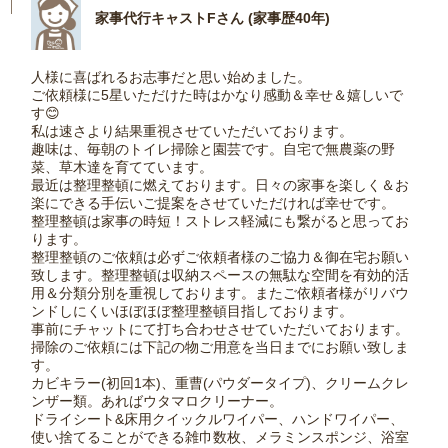
家事代行キャストFさん (家事歴40年)
人様に喜ばれるお志事だと思い始めました。
ご依頼様に5星いただけた時はかなり感動＆幸せ＆嬉しいで
す😊
私は速さより結果重視させていただいております。
趣味は、毎朝のトイレ掃除と園芸です。自宅で無農薬の野
菜、草木達を育てています。
最近は整理整頓に燃えております。日々の家事を楽しく＆お
楽にできる手伝いご提案をさせていただければ幸せです。
整理整頓は家事の時短！ストレス軽減にも繋がると思ってお
ります。
整理整頓のご依頼は必ずご依頼者様のご協力＆御在宅お願い
致します。整理整頓は収納スペースの無駄な空間を有効的活
用＆分類分別を重視しております。またご依頼者様がリバウ
ンドしにくいほぼほぼ整理整頓目指しております。
事前にチャットにて打ち合わせさせていただいております。
掃除のご依頼には下記の物ご用意を当日までにお願い致しま
す。
カビキラー(初回1本)、重曹(パウダータイプ)、クリームクレ
ンザー類。あればウタマロクリーナー。
ドライシート&床用クイックルワイパー、ハンドワイパー、
使い捨てることができる雑巾数枚、メラミンスポンジ、浴室