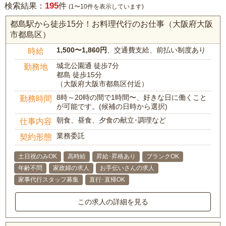
195
検索結果：
件
(1〜10件を表示しています)
都島駅から徒歩15分！お料理代行のお仕事（大阪府大阪
市都島区）
1,500〜1,860円
、交通費支給、前払い制度あり
時給
城北公園通 徒歩7分
勤務地
都島 徒歩15分
（大阪府大阪市都島区付近）
8時～20時の間で1時間〜、好きな日に働くこと
勤務時間
が可能です。(候補の日時から選択)
朝食、昼食、夕食の献立･調理など
仕事内容
業務委託
契約形態
土日祝のみOK
高時給
昇給･昇格あり
ブランクOK
年齢不問
家政婦の求人
お手伝いさんの求人
家事代行スタッフ募集
直行･直帰OK
この求人の詳細を見る