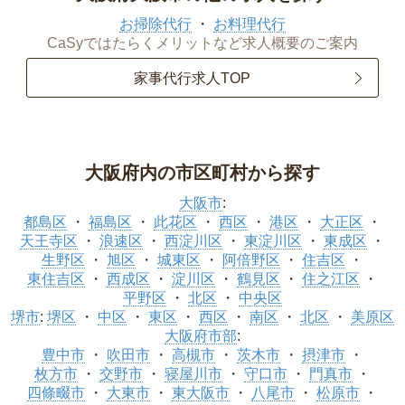
お掃除代行
お料理代行
CaSyではたらくメリットなど求人概要のご案内
家事代行求人TOP
大阪府内の市区町村から探す
大阪市
:
都島区
福島区
此花区
西区
港区
大正区
天王寺区
浪速区
西淀川区
東淀川区
東成区
生野区
旭区
城東区
阿倍野区
住吉区
東住吉区
西成区
淀川区
鶴見区
住之江区
平野区
北区
中央区
堺市
:
堺区
中区
東区
西区
南区
北区
美原区
大阪府市部
:
豊中市
吹田市
高槻市
茨木市
摂津市
枚方市
交野市
寝屋川市
守口市
門真市
四條畷市
大東市
東大阪市
八尾市
松原市