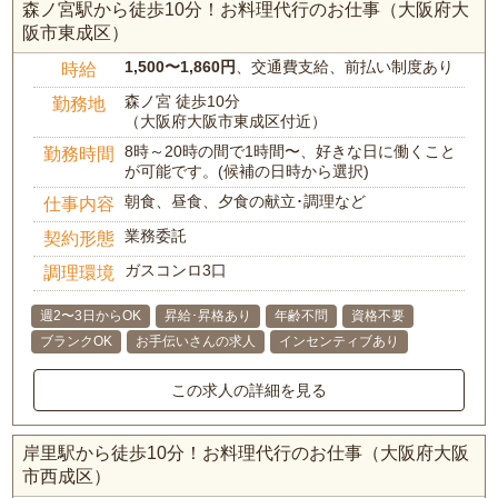
森ノ宮駅から徒歩10分！お料理代行のお仕事（大阪府大
阪市東成区）
1,500〜1,860円
、交通費支給、前払い制度あり
時給
森ノ宮 徒歩10分
勤務地
（大阪府大阪市東成区付近）
8時～20時の間で1時間〜、好きな日に働くこと
勤務時間
が可能です。(候補の日時から選択)
朝食、昼食、夕食の献立･調理など
仕事内容
業務委託
契約形態
ガスコンロ3口
調理環境
週2〜3日からOK
昇給･昇格あり
年齢不問
資格不要
ブランクOK
お手伝いさんの求人
インセンティブあり
この求人の詳細を見る
岸里駅から徒歩10分！お料理代行のお仕事（大阪府大阪
市西成区）