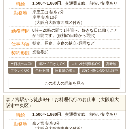
1,500〜1,860円
、交通費支給、前払い制度あり
時給
岸里玉出 徒歩7分
勤務地
岸里 徒歩10分
（大阪府大阪市西成区付近）
8時～20時の間で1時間〜、好きな日に働くこと
勤務時間
が可能です。(候補の日時から選択)
朝食、昼食、夕食の献立･調理など
仕事内容
業務委託
契約形態
土日祝のみOK
週2〜3日からOK
スキマ時間勤務OK
高時給
ブランクOK
年齢不問
家政婦の求人
30代･40代･50代活躍中
この求人の詳細を見る
森ノ宮駅から徒歩8分！お料理代行のお仕事（大阪府大
阪市中央区）
1,500〜1,860円
、交通費支給、前払い制度あり
時給
森ノ宮 徒歩8分
勤務地
（大阪府大阪市中央区付近）