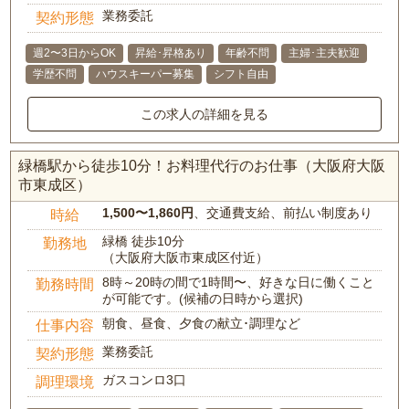
業務委託
契約形態
週2〜3日からOK
昇給･昇格あり
年齢不問
主婦･主夫歓迎
学歴不問
ハウスキーパー募集
シフト自由
この求人の詳細を見る
緑橋駅から徒歩10分！お料理代行のお仕事（大阪府大阪
市東成区）
1,500〜1,860円
、交通費支給、前払い制度あり
時給
緑橋 徒歩10分
勤務地
（大阪府大阪市東成区付近）
8時～20時の間で1時間〜、好きな日に働くこと
勤務時間
が可能です。(候補の日時から選択)
朝食、昼食、夕食の献立･調理など
仕事内容
業務委託
契約形態
ガスコンロ3口
調理環境