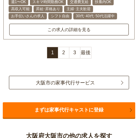
週1〜OK
スキマ時間勤務OK
交通費支給
扶養内OK
高収入可能
昇給･昇格あり
主婦･主夫歓迎
お手伝いさんの求人
シフト自由
30代･40代･50代活躍中
この求人の詳細を見る
1
2
3
最後
大阪市の家事代行サービス
まずは家事代行キャストに登録
大阪府大阪市の他の求人を探す