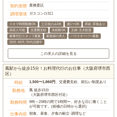
業務委託
契約形態
ガスコンロ3口
調理環境
スキマ時間勤務OK
土日祝のみOK
週1〜OK
昇給･昇格あり
高収入可能
交通費支給
未経験OK
主婦･主夫歓迎
家事代行スタッフ募集
家政婦の求人
ハウスキーパー募集
30代･40代･50代活躍中
この求人の詳細を見る
鳳駅から徒歩15分！お料理代行のお仕事（大阪府堺市西
区）
1,500〜1,860円
、交通費支給、前払い制度あり
時給
鳳 徒歩15分
勤務地
（大阪府堺市西区付近）
8時～20時の間で1時間〜、好きな日に働くこと
勤務時間
が可能です。(候補の日時から選択)
朝食、昼食、夕食の献立･調理など
仕事内容