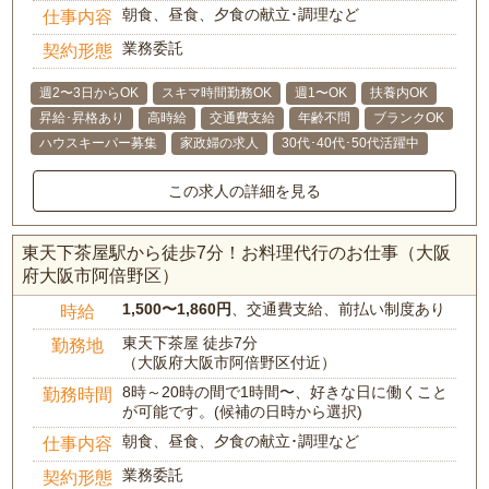
朝食、昼食、夕食の献立･調理など
仕事内容
業務委託
契約形態
週2〜3日からOK
スキマ時間勤務OK
週1〜OK
扶養内OK
昇給･昇格あり
高時給
交通費支給
年齢不問
ブランクOK
ハウスキーパー募集
家政婦の求人
30代･40代･50代活躍中
この求人の詳細を見る
東天下茶屋駅から徒歩7分！お料理代行のお仕事（大阪
府大阪市阿倍野区）
1,500〜1,860円
、交通費支給、前払い制度あり
時給
東天下茶屋 徒歩7分
勤務地
（大阪府大阪市阿倍野区付近）
8時～20時の間で1時間〜、好きな日に働くこと
勤務時間
が可能です。(候補の日時から選択)
朝食、昼食、夕食の献立･調理など
仕事内容
業務委託
契約形態