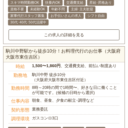
スキマ時間勤務OK
扶養内OK
交通費支給
昇給･昇格あり
資格不要
未経験OK
年齢不問
主婦･主夫歓迎
家事代行スタッフ募集
お手伝いさんの求人
シフト自由
30代･40代･50代活躍中
この求人の詳細を見る
駒川中野駅から徒歩10分！お料理代行のお仕事（大阪府
大阪市東住吉区）
1,500〜1,860円
、交通費支給、前払い制度あり
時給
駒川中野 徒歩10分
勤務地
（大阪府大阪市東住吉区付近）
8時～20時の間で1時間〜、好きな日に働くこと
勤務時間
が可能です。(候補の日時から選択)
朝食、昼食、夕食の献立･調理など
仕事内容
業務委託
契約形態
ガスコンロ3口
調理環境