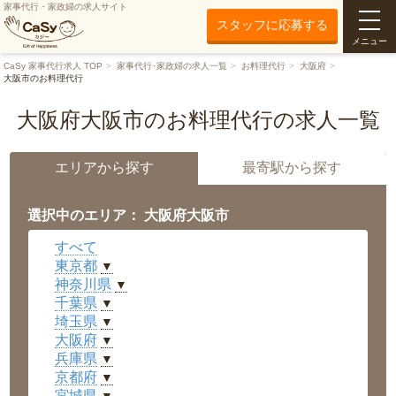
家事代行・家政婦の求人サイト
スタッフに応募する
メニュー
CaSy 家事代行求人 TOP
家事代行･家政婦の求人一覧
お料理代行
大阪府
大阪市のお料理代行
大阪府大阪市のお料理代行の求人一覧
エリアから探す
最寄駅から探す
選択中のエリア： 大阪府大阪市
すべて
東京都
▼
神奈川県
▼
千葉県
▼
埼玉県
▼
大阪府
▼
兵庫県
▼
京都府
▼
宮城県