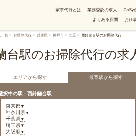
家事代行とは
業務委託の求人
CaS
よくある質問
お仕事
人一覧
お掃除代行
兵庫県
神戸市
北区
西鈴蘭台駅のお掃除代行
蘭台駅のお掃除代行の求
エリアから探す
最寄駅から探す
選択中の駅：西鈴蘭台駅
東京都
▼
神奈川県
▼
千葉県
▼
埼玉県
▼
大阪府
▼