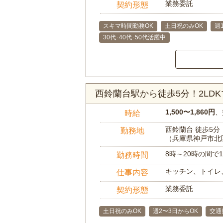
業務委託
契約形態
スキマ時間勤務OK
土日祝のみOK
週
30代･40代･50代活躍中
西鈴蘭台駅から徒歩5分！2L
1,500〜1,860円
、
時給
西鈴蘭台 徒歩5分
勤務地
（兵庫県神戸市北
8時～20時の間
勤務時間
キッチン、トイレ
仕事内容
業務委託
契約形態
土日祝のみOK
週2〜3日からOK
交通