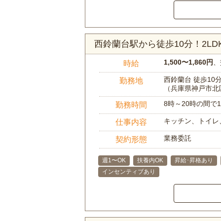
西鈴蘭台駅から徒歩10分！2L
1,500〜1,860円
、
時給
西鈴蘭台 徒歩10
勤務地
（兵庫県神戸市北
8時～20時の間
勤務時間
キッチン、トイレ
仕事内容
業務委託
契約形態
週1〜OK
扶養内OK
昇給･昇格あり
インセンティブあり