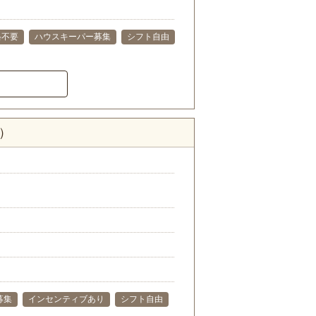
格不要
ハウスキーパー募集
シフト自由
）
募集
インセンティブあり
シフト自由