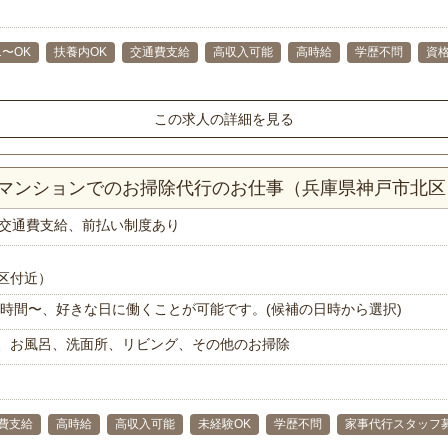
1〜OK
扶養内OK
交通費支給
高収入可能
高時給
学歴不問
資
この求人の詳細を見る
DKマンションでのお掃除代行のお仕事（兵庫県神戸市北区
交通費支給、前払い制度あり
区付近）
で1時間〜、好きな日に働くことが可能です。(候補の日時から選択)
、お風呂、洗面所、リビング、その他のお掃除
費支給
高時給
高収入可能
未経験OK
学歴不問
家事代行スタッフ