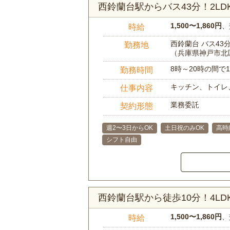
西鈴蘭台駅からバス43分！2L
1,500〜1,860円
、
時給
西鈴蘭台 バス43
勤務地
（兵庫県神戸市北
8時～20時の間
勤務時間
キッチン、トイレ
仕事内容
業務委託
契約形態
週2〜3日からOK
土日祝のみOK
高時
シフト自由
西鈴蘭台駅から徒歩10分！4L
1,500〜1,860円
、
時給