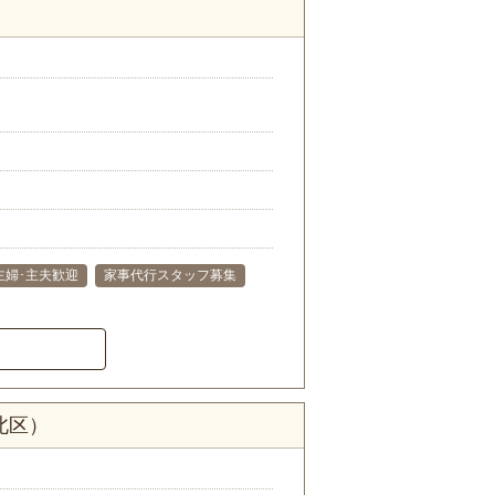
）
主婦･主夫歓迎
家事代行スタッフ募集
北区）