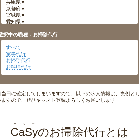
兵庫県
▼
京都府
▼
宮城県
▼
愛知県
▼
福井県
▼
選択中の職種：お掃除代行
岡山県
▼
広島県
▼
すべて
沖縄県
▼
家事代行
お掃除代行
お料理代行
日当日に確定してしまいますので、以下の求人情報は、実例と
いますので、ぜひキャスト登録よろしくお願いします。
カジー
CaSy
のお掃除代行とは