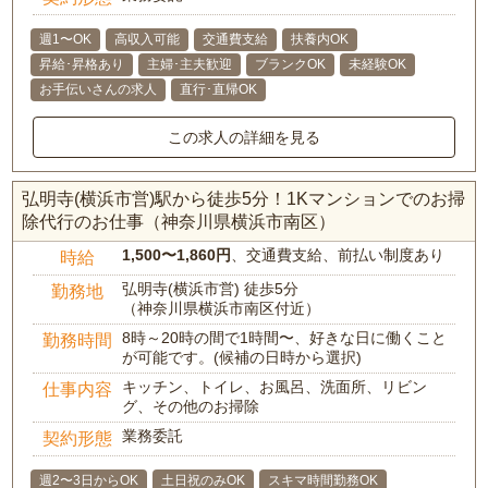
週1〜OK
高収入可能
交通費支給
扶養内OK
昇給･昇格あり
主婦･主夫歓迎
ブランクOK
未経験OK
お手伝いさんの求人
直行･直帰OK
この求人の詳細を見る
弘明寺(横浜市営)駅から徒歩5分！1Kマンションでのお掃
除代行のお仕事（神奈川県横浜市南区）
1,500〜1,860円
、交通費支給、前払い制度あり
時給
弘明寺(横浜市営) 徒歩5分
勤務地
（神奈川県横浜市南区付近）
8時～20時の間で1時間〜、好きな日に働くこと
勤務時間
が可能です。(候補の日時から選択)
キッチン、トイレ、お風呂、洗面所、リビン
仕事内容
グ、その他のお掃除
業務委託
契約形態
週2〜3日からOK
土日祝のみOK
スキマ時間勤務OK