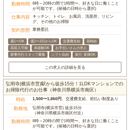
8時～20時の間で1時間〜、好きな日に働くこと
勤務時間
が可能です。(候補の日時から選択)
キッチン、トイレ、お風呂、洗面所、リビン
仕事内容
グ、その他のお掃除
業務委託
契約形態
週1〜OK
週2〜3日からOK
交通費支給
高時給
高収入可能
未経験OK
お手伝いさんの求人
家事代行スタッフ募集
シフト自由
直行･直帰OK
この求人の詳細を見る
弘明寺(横浜市営)駅から徒歩15分！1LDKマンションでの
お掃除代行のお仕事（神奈川県横浜市南区）
1,500〜1,860円
、交通費支給、前払い制度あり
時給
弘明寺(横浜市営) 徒歩15分
勤務地
（神奈川県横浜市南区付近）
8時～20時の間で1時間〜、好きな日に働くこと
勤務時間
が可能です。(候補の日時から選択)