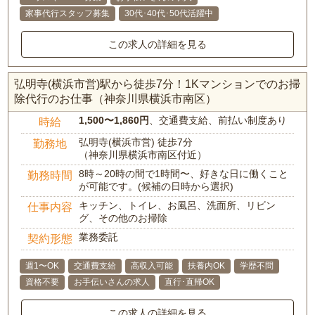
家事代行スタッフ募集
30代･40代･50代活躍中
この求人の詳細を見る
弘明寺(横浜市営)駅から徒歩7分！1Kマンションでのお掃
除代行のお仕事（神奈川県横浜市南区）
1,500〜1,860円
、交通費支給、前払い制度あり
時給
弘明寺(横浜市営) 徒歩7分
勤務地
（神奈川県横浜市南区付近）
8時～20時の間で1時間〜、好きな日に働くこと
勤務時間
が可能です。(候補の日時から選択)
キッチン、トイレ、お風呂、洗面所、リビン
仕事内容
グ、その他のお掃除
業務委託
契約形態
週1〜OK
交通費支給
高収入可能
扶養内OK
学歴不問
資格不要
お手伝いさんの求人
直行･直帰OK
この求人の詳細を見る