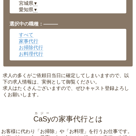
宮城県
▼
愛知県
▼
福井県
▼
岡山県
▼
選択中の職種：———
広島県
▼
すべて
沖縄県
▼
家事代行
お掃除代行
お料理代行
求人の多くがご依頼日当日に確定してしまいますので、以
下の求人情報は、実例として御覧ください。
求人はたくさんございますので、ぜひキャスト登録よろし
くお願いします。
カジー
CaSy
の家事代行とは
お客様に代わり「
お掃除
」や「
お料理
」を行うお仕事です。