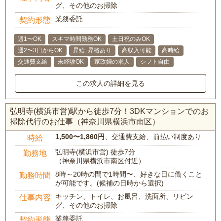
グ、その他のお掃除
業務委託
契約形態
週1〜OK
スキマ時間勤務OK
土日祝のみOK
週2〜3日からOK
昇給･昇格あり
高収入可能
高時給
交通費支給
未経験OK
家政婦の求人
シフト自由
この求人の詳細を見る
弘明寺(横浜市営)駅から徒歩7分！3DKマンションでのお
掃除代行のお仕事（神奈川県横浜市南区）
1,500〜1,860円
、交通費支給、前払い制度あり
時給
弘明寺(横浜市営) 徒歩7分
勤務地
（神奈川県横浜市南区付近）
8時～20時の間で1時間〜、好きな日に働くこと
勤務時間
が可能です。(候補の日時から選択)
キッチン、トイレ、お風呂、洗面所、リビン
仕事内容
グ、その他のお掃除
業務委託
契約形態