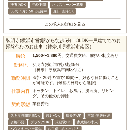
扶養内OK
年齢不問
ハウスキーパー募集
30代･40代･50代活躍中
直行･直帰OK
この求人の詳細を見る
弘明寺(横浜市営)駅から徒歩5分！3LDK一戸建てでのお
掃除代行のお仕事（神奈川県横浜市南区）
1,500〜1,860円
、交通費支給、前払い制度あり
時給
弘明寺(横浜市営) 徒歩5分
勤務地
（神奈川県横浜市南区付近）
8時～20時の間で1時間〜、好きな日に働くこと
勤務時間
が可能です。(候補の日時から選択)
キッチン、トイレ、お風呂、洗面所、リビン
仕事内容
グ、その他のお掃除
業務委託
契約形態
スキマ時間勤務OK
週1〜OK
扶養内OK
主婦･主夫歓迎
資格不要
ブランクOK
未経験OK
家政婦の求人
ハウスキーパー募集
お手伝いさんの求人