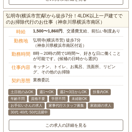
弘明寺(横浜市営)駅から徒歩7分！4LDK以上一戸建てで
のお掃除代行のお仕事（神奈川県横浜市南区）
1,500〜1,860円
、交通費支給、前払い制度あり
時給
弘明寺(横浜市営) 徒歩7分
勤務地
（神奈川県横浜市南区付近）
8時～20時の間で1時間〜、好きな日に働くこと
勤務時間
が可能です。(候補の日時から選択)
キッチン、トイレ、お風呂、洗面所、リビン
仕事内容
グ、その他のお掃除
業務委託
契約形態
土日祝のみOK
週1〜OK
週2〜3日からOK
扶養内OK
年齢不問
資格不要
学歴不問
未経験OK
お手伝いさんの求人
家事代行スタッフ募集
家政婦の求人
30代･40代･50代活躍中
この求人の詳細を見る