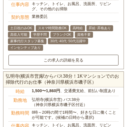
キッチン、トイレ、お風呂、洗面所、リビン
仕事内容
グ、その他のお掃除
業務委託
契約形態
土日祝のみOK
スキマ時間勤務OK
高時給
昇給･昇格あり
高収入可能
学歴不問
ブランクOK
資格不要
家事代行スタッフ募集
30代･40代･50代活躍中
インセンティブあり
この求人の詳細を見る
弘明寺(横浜市営)駅からバス38分！1Kマンションでのお
掃除代行のお仕事（神奈川県横浜市磯子区）
1,500〜1,860円
、交通費支給、前払い制度あり
時給
弘明寺(横浜市営) バス38分
勤務地
（神奈川県横浜市磯子区付近）
8時～20時の間で1時間〜、好きな日に働くこと
勤務時間
が可能です。(候補の日時から選択)
キッチン、トイレ、お風呂、洗面所、リビン
仕事内容