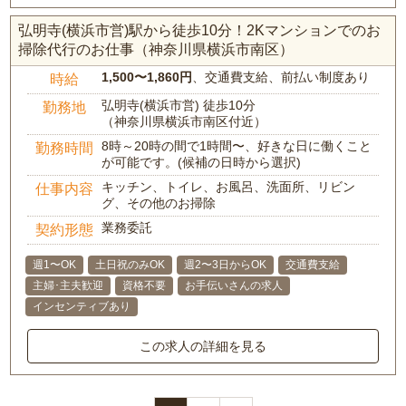
弘明寺(横浜市営)駅から徒歩10分！2Kマンションでのお
掃除代行のお仕事（神奈川県横浜市南区）
1,500〜1,860円
、交通費支給、前払い制度あり
時給
弘明寺(横浜市営) 徒歩10分
勤務地
（神奈川県横浜市南区付近）
8時～20時の間で1時間〜、好きな日に働くこと
勤務時間
が可能です。(候補の日時から選択)
キッチン、トイレ、お風呂、洗面所、リビン
仕事内容
グ、その他のお掃除
業務委託
契約形態
週1〜OK
土日祝のみOK
週2〜3日からOK
交通費支給
主婦･主夫歓迎
資格不要
お手伝いさんの求人
インセンティブあり
この求人の詳細を見る