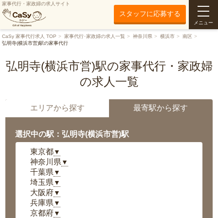
家事代行・家政婦の求人サイト
スタッフに応募する
メニュー
CaSy 家事代行求人 TOP
家事代行･家政婦の求人一覧
神奈川県
横浜市
南区
弘明寺(横浜市営)駅の家事代行
弘明寺(横浜市営)駅の家事代行・家政婦
の求人一覧
エリアから探す
最寄駅から探す
選択中の駅：弘明寺(横浜市営)駅
東京都
▼
神奈川県
▼
千葉県
▼
埼玉県
▼
大阪府
▼
兵庫県
▼
京都府
▼