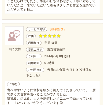
ことだらけでしたが、事前の打ち合わせから丁寧に対応して
いただき当日来ていただいた際もサクサクと作業を進めてい
ただきとても頼...
お料理代行
サービス内容
評価
定期 毎週
利用頻度
30代 女性
東京都葛飾区
提供エリア
2026年5月18日(月)
ご利用日
5.0時間
利用時間
当日のお食事 作りおき 冷凍保存
ご利用目的
下ごしらえ
ご感想
食べやすいように食材を細かく刻んでくださっていて、一度
で多くの食材を食べることができました。
離乳食、幼児食、大人を網羅したメニューで助かっていま
す！！いつもありがとうございます😊