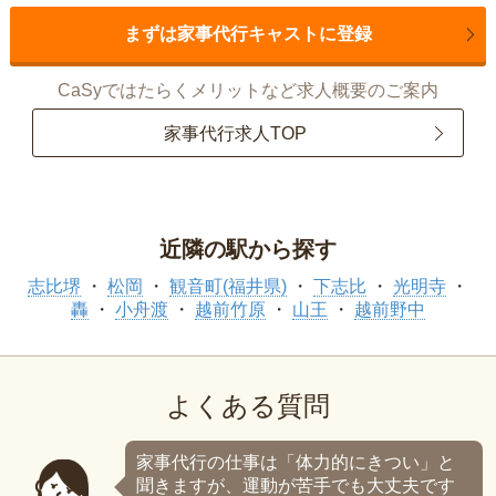
まずは家事代行キャストに登録
CaSyではたらくメリットなど求人概要のご案内
家事代行求人TOP
近隣の駅から探す
志比堺
松岡
観音町(福井県)
下志比
光明寺
轟
小舟渡
越前竹原
山王
越前野中
よくある質問
家事代行の仕事は「体力的にきつい」と
聞きますが、運動が苦手でも大丈夫です