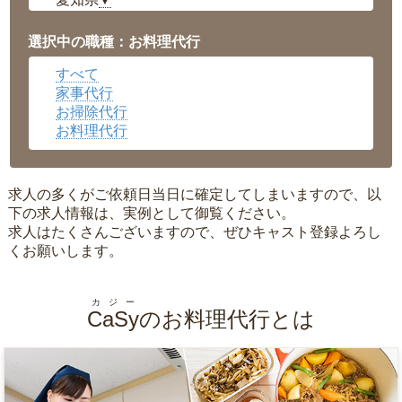
▼
福井県
▼
岡山県
▼
選択中の職種：お料理代行
広島県
▼
すべて
沖縄県
▼
家事代行
お掃除代行
お料理代行
求人の多くがご依頼日当日に確定してしまいますので、以
下の求人情報は、実例として御覧ください。
求人はたくさんございますので、ぜひキャスト登録よろし
くお願いします。
カジー
CaSy
のお料理代行とは