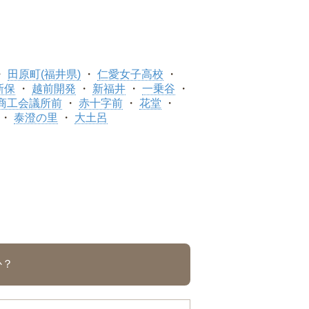
田原町(福井県)
仁愛女子高校
新保
越前開発
新福井
一乗谷
商工会議所前
赤十字前
花堂
泰澄の里
大土呂
か？