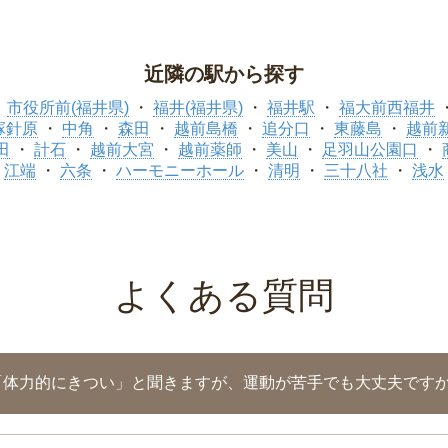
近隣の駅から探す
市役所前(福井県)
福井(福井県)
福井駅
福大前西福井
塚針原
中角
森田
越前島橋
追分口
東藤島
越前
田
計石
越前大宮
越前薬師
美山
足羽山公園口
江端
六条
ハーモニーホール
清明
三十八社
浅水
よくある質問
「体力的にきつい」と聞きますが、運動が苦手でも大丈夫です