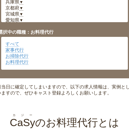
兵庫県
▼
京都府
▼
宮城県
▼
愛知県
▼
福井県
▼
選択中の職種：お料理代行
岡山県
▼
広島県
▼
すべて
沖縄県
▼
家事代行
お掃除代行
お料理代行
日当日に確定してしまいますので、以下の求人情報は、実例と
いますので、ぜひキャスト登録よろしくお願いします。
カジー
CaSy
のお料理代行とは