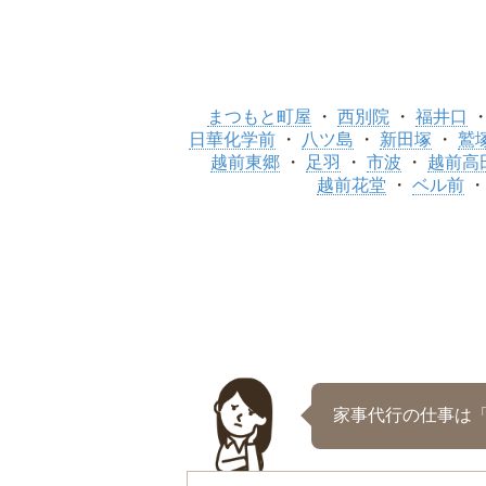
まつもと町屋
西別院
福井口
日華化学前
八ツ島
新田塚
鷲
越前東郷
足羽
市波
越前高
越前花堂
ベル前
家事代行の仕事は