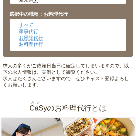
▼
福井県
▼
岡山県
▼
選択中の職種：お料理代行
広島県
▼
すべて
沖縄県
▼
家事代行
お掃除代行
お料理代行
求人の多くがご依頼日当日に確定してしまいますので、以
下の求人情報は、実例として御覧ください。
求人はたくさんございますので、ぜひキャスト登録よろし
くお願いします。
カジー
CaSy
のお料理代行とは