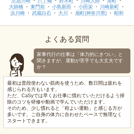
京急川崎
八丁畷
鈴木町
川崎大師
港町
大師橋
東門前
小島新田
小田栄
川崎新町
浜川崎
武蔵白石
大川
扇町(神奈川県)
昭和
よくある質問
家事代行の仕事は「体力的にきつい」と
聞きますが、運動が苦手でも大丈夫です
か？
最初は普段使わない筋肉を使うため、数日間は疲れを
感じられる方もいます。
ただ、CaSyでは早くお仕事に慣れていただけるよう掃
除のコツを研修や動画で学んでいただけます。
そのため、少し慣れると「程よい運動」と感じる方が
多いです。ご自身の体力に合わせたペースで無理なく
スタートできます。