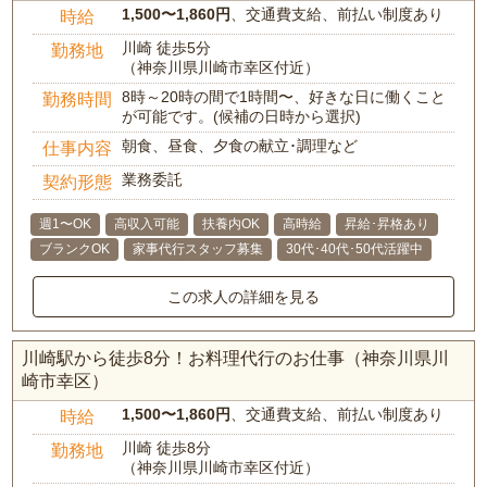
1,500〜1,860円
、交通費支給、前払い制度あり
時給
川崎 徒歩5分
勤務地
（神奈川県川崎市幸区付近）
8時～20時の間で1時間〜、好きな日に働くこと
勤務時間
が可能です。(候補の日時から選択)
朝食、昼食、夕食の献立･調理など
仕事内容
業務委託
契約形態
週1〜OK
高収入可能
扶養内OK
高時給
昇給･昇格あり
ブランクOK
家事代行スタッフ募集
30代･40代･50代活躍中
この求人の詳細を見る
川崎駅から徒歩8分！お料理代行のお仕事（神奈川県川
崎市幸区）
1,500〜1,860円
、交通費支給、前払い制度あり
時給
川崎 徒歩8分
勤務地
（神奈川県川崎市幸区付近）