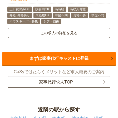
土日祝のみOK
扶養内OK
高時給
高収入可能
昇給･昇格あり
未経験OK
年齢不問
資格不要
学歴不問
ハウスキーパー募集
シフト自由
この求人の詳細を見る
まずは家事代行キャストに登録
CaSyではたらくメリットなど求人概要のご案内
家事代行求人TOP
近隣の駅から探す