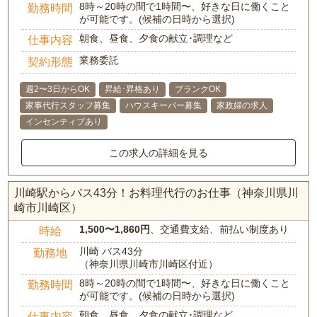
8時～20時の間で1時間〜、好きな日に働くこと
勤務時間
が可能です。(候補の日時から選択)
朝食、昼食、夕食の献立･調理など
仕事内容
業務委託
契約形態
週2〜3日からOK
昇給･昇格あり
ブランクOK
家事代行スタッフ募集
ハウスキーパー募集
家政婦の求人
インセンティブあり
この求人の詳細を見る
川崎駅からバス43分！お料理代行のお仕事（神奈川県川
崎市川崎区）
1,500〜1,860円
、交通費支給、前払い制度あり
時給
川崎 バス43分
勤務地
（神奈川県川崎市川崎区付近）
8時～20時の間で1時間〜、好きな日に働くこと
勤務時間
が可能です。(候補の日時から選択)
朝食、昼食、夕食の献立･調理など
仕事内容