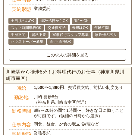
業務委託
契約形態
土日祝のみOK
週2〜3日からOK
週1〜OK
スキマ時間勤務OK
交通費支給
未経験OK
年齢不問
学歴不問
資格不要
家事代行スタッフ募集
家政婦の求人
ハウスキーパー募集
直行･直帰OK
この求人の詳細を見る
川崎駅から徒歩8分！お料理代行のお仕事（神奈川県川
崎市幸区）
1,500〜1,860円
、交通費支給、前払い制度あり
時給
川崎 徒歩8分
勤務地
（神奈川県川崎市幸区付近）
8時～20時の間で1時間〜、好きな日に働くこと
勤務時間
が可能です。(候補の日時から選択)
朝食、昼食、夕食の献立･調理など
仕事内容
業務委託
契約形態