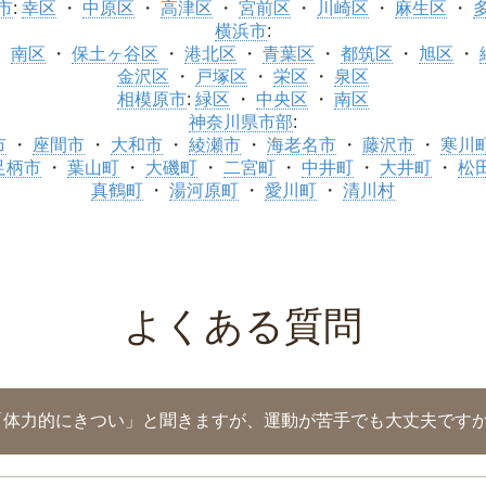
市
:
幸区
中原区
高津区
宮前区
川崎区
麻生区
横浜市
:
南区
保土ヶ谷区
港北区
青葉区
都筑区
旭区
金沢区
戸塚区
栄区
泉区
相模原市
:
緑区
中央区
南区
神奈川県市部
:
市
座間市
大和市
綾瀬市
海老名市
藤沢市
寒川
足柄市
葉山町
大磯町
二宮町
中井町
大井町
松
真鶴町
湯河原町
愛川町
清川村
よくある質問
「体力的にきつい」と聞きますが、運動が苦手でも大丈夫です