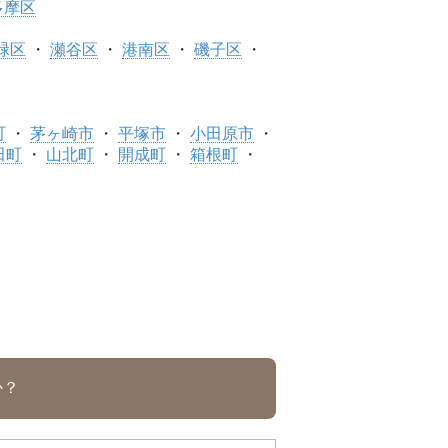
多摩区
緑区
瀬谷区
港南区
磯子区
町
茅ヶ崎市
平塚市
小田原市
田町
山北町
開成町
箱根町
か？