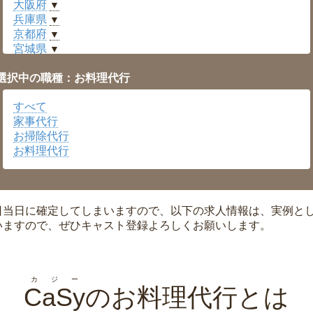
大阪府
▼
兵庫県
▼
京都府
▼
宮城県
▼
愛知県
▼
選択中の職種：お料理代行
福井県
▼
岡山県
▼
すべて
広島県
▼
家事代行
沖縄県
▼
お掃除代行
お料理代行
日当日に確定してしまいますので、以下の求人情報は、実例と
いますので、ぜひキャスト登録よろしくお願いします。
カジー
CaSy
のお料理代行とは