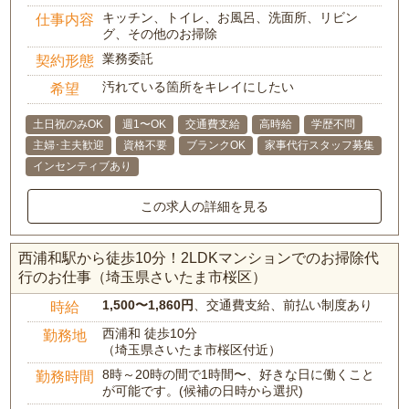
キッチン、トイレ、お風呂、洗面所、リビン
仕事内容
グ、その他のお掃除
業務委託
契約形態
汚れている箇所をキレイにしたい
希望
土日祝のみOK
週1〜OK
交通費支給
高時給
学歴不問
主婦･主夫歓迎
資格不要
ブランクOK
家事代行スタッフ募集
インセンティブあり
この求人の詳細を見る
西浦和駅から徒歩10分！2LDKマンションでのお掃除代
行のお仕事（埼玉県さいたま市桜区）
1,500〜1,860円
、交通費支給、前払い制度あり
時給
西浦和 徒歩10分
勤務地
（埼玉県さいたま市桜区付近）
8時～20時の間で1時間〜、好きな日に働くこと
勤務時間
が可能です。(候補の日時から選択)