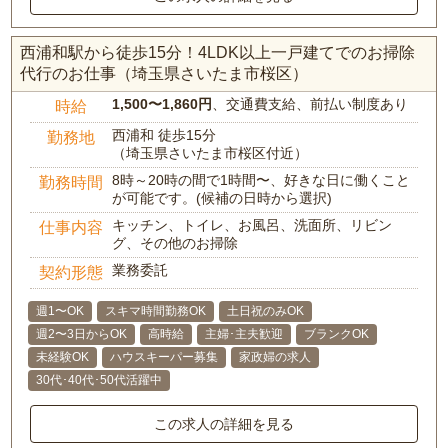
西浦和駅から徒歩15分！4LDK以上一戸建てでのお掃除
代行のお仕事（埼玉県さいたま市桜区）
1,500〜1,860円
、交通費支給、前払い制度あり
時給
西浦和 徒歩15分
勤務地
（埼玉県さいたま市桜区付近）
8時～20時の間で1時間〜、好きな日に働くこと
勤務時間
が可能です。(候補の日時から選択)
キッチン、トイレ、お風呂、洗面所、リビン
仕事内容
グ、その他のお掃除
業務委託
契約形態
週1〜OK
スキマ時間勤務OK
土日祝のみOK
週2〜3日からOK
高時給
主婦･主夫歓迎
ブランクOK
未経験OK
ハウスキーパー募集
家政婦の求人
30代･40代･50代活躍中
この求人の詳細を見る