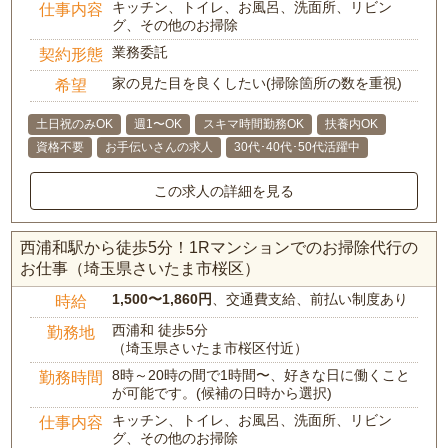
キッチン、トイレ、お風呂、洗面所、リビン
仕事内容
グ、その他のお掃除
業務委託
契約形態
家の見た目を良くしたい(掃除箇所の数を重視)
希望
土日祝のみOK
週1〜OK
スキマ時間勤務OK
扶養内OK
資格不要
お手伝いさんの求人
30代･40代･50代活躍中
この求人の詳細を見る
西浦和駅から徒歩5分！1Rマンションでのお掃除代行の
お仕事（埼玉県さいたま市桜区）
1,500〜1,860円
、交通費支給、前払い制度あり
時給
西浦和 徒歩5分
勤務地
（埼玉県さいたま市桜区付近）
8時～20時の間で1時間〜、好きな日に働くこと
勤務時間
が可能です。(候補の日時から選択)
キッチン、トイレ、お風呂、洗面所、リビン
仕事内容
グ、その他のお掃除