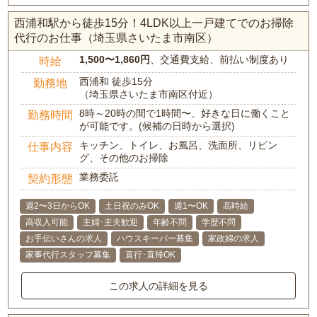
西浦和駅から徒歩15分！4LDK以上一戸建てでのお掃除
代行のお仕事（埼玉県さいたま市南区）
1,500〜1,860円
、交通費支給、前払い制度あり
時給
西浦和 徒歩15分
勤務地
（埼玉県さいたま市南区付近）
8時～20時の間で1時間〜、好きな日に働くこと
勤務時間
が可能です。(候補の日時から選択)
キッチン、トイレ、お風呂、洗面所、リビン
仕事内容
グ、その他のお掃除
業務委託
契約形態
週2〜3日からOK
土日祝のみOK
週1〜OK
高時給
高収入可能
主婦･主夫歓迎
年齢不問
学歴不問
お手伝いさんの求人
ハウスキーパー募集
家政婦の求人
家事代行スタッフ募集
直行･直帰OK
この求人の詳細を見る