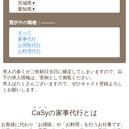
宮城県
▼
愛知県
▼
福井県
▼
岡山県
▼
選択中の職種：———
広島県
▼
すべて
沖縄県
▼
家事代行
お掃除代行
お料理代行
求人の多くがご依頼日当日に確定してしまいますので、以
下の求人情報は、実例として御覧ください。
求人はたくさんございますので、ぜひキャスト登録よろし
くお願いします。
カジー
CaSy
の家事代行とは
お客様に代わり「
お掃除
」や「
お料理
」を行うお仕事です。