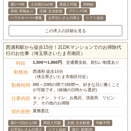
週1〜OK
土日祝のみOK
高収入可能
高時給
昇給･昇格あり
主婦･主夫歓迎
ブランクOK
ハウスキーパー募集
お手伝いさんの求人
シフト自由
この求人の詳細を見る
西浦和駅から徒歩15分！2LDKマンションでのお掃除代
行のお仕事（埼玉県さいたま市南区）
1,500〜1,860円
、交通費支給、前払い制度あり
時給
西浦和 徒歩15分
勤務地
（埼玉県さいたま市南区付近）
8時～20時の間で1時間〜、好きな日に働くこと
勤務時間
が可能です。(候補の日時から選択)
キッチン、トイレ、お風呂、洗面所、リビン
仕事内容
グ、その他のお掃除
業務委託
契約形態
週2〜3日からOK
高収入可能
主婦･主夫歓迎
年齢不問
お手伝いさんの求人
シフト自由
直行･直帰OK