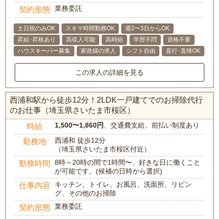
業務委託
契約形態
土日祝のみOK
スキマ時間勤務OK
週2〜3日からOK
昇給･昇格あり
高収入可能
高時給
学歴不問
資格不要
ハウスキーパー募集
家政婦の求人
シフト自由
直行･直帰OK
この求人の詳細を見る
西浦和駅から徒歩12分！2LDK一戸建てでのお掃除代行
のお仕事（埼玉県さいたま市桜区）
1,500〜1,860円
、交通費支給、前払い制度あり
時給
西浦和 徒歩12分
勤務地
（埼玉県さいたま市桜区付近）
8時～20時の間で1時間〜、好きな日に働くこと
勤務時間
が可能です。(候補の日時から選択)
キッチン、トイレ、お風呂、洗面所、リビン
仕事内容
グ、その他のお掃除
業務委託
契約形態