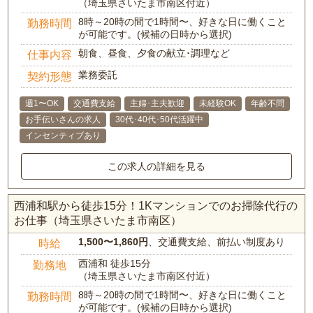
（埼玉県さいたま市南区付近）
8時～20時の間で1時間〜、好きな日に働くこと
勤務時間
が可能です。(候補の日時から選択)
朝食、昼食、夕食の献立･調理など
仕事内容
業務委託
契約形態
週1〜OK
交通費支給
主婦･主夫歓迎
未経験OK
年齢不問
お手伝いさんの求人
30代･40代･50代活躍中
インセンティブあり
この求人の詳細を見る
西浦和駅から徒歩15分！1Kマンションでのお掃除代行の
お仕事（埼玉県さいたま市南区）
1,500〜1,860円
、交通費支給、前払い制度あり
時給
西浦和 徒歩15分
勤務地
（埼玉県さいたま市南区付近）
8時～20時の間で1時間〜、好きな日に働くこと
勤務時間
が可能です。(候補の日時から選択)