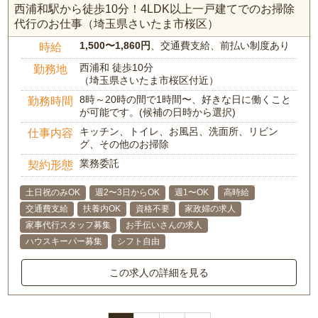
西浦和駅から徒歩10分！4LDK以上一戸建てでのお掃除
代行のお仕事（埼玉県さいたま市桜区）
1,500〜1,860円
、交通費支給、前払い制度あり
時給
西浦和 徒歩10分
勤務地
（埼玉県さいたま市桜区付近）
8時～20時の間で1時間〜、好きな日に働くこと
勤務時間
が可能です。(候補の日時から選択)
キッチン、トイレ、お風呂、洗面所、リビン
仕事内容
グ、その他のお掃除
業務委託
契約形態
土日祝のみOK
週2〜3日からOK
週1〜OK
高時給
交通費支給
扶養内OK
資格不要
家政婦の求人
家事代行スタッフ募集
お手伝いさんの求人
ハウスキーパー募集
シフト自由
この求人の詳細を見る