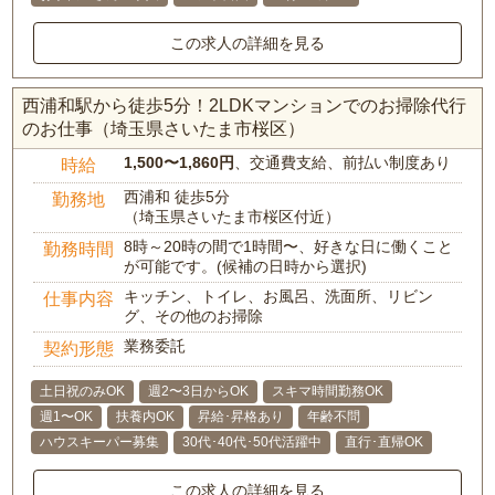
この求人の詳細を見る
西浦和駅から徒歩5分！2LDKマンションでのお掃除代行
のお仕事（埼玉県さいたま市桜区）
1,500〜1,860円
、交通費支給、前払い制度あり
時給
西浦和 徒歩5分
勤務地
（埼玉県さいたま市桜区付近）
8時～20時の間で1時間〜、好きな日に働くこと
勤務時間
が可能です。(候補の日時から選択)
キッチン、トイレ、お風呂、洗面所、リビン
仕事内容
グ、その他のお掃除
業務委託
契約形態
土日祝のみOK
週2〜3日からOK
スキマ時間勤務OK
週1〜OK
扶養内OK
昇給･昇格あり
年齢不問
ハウスキーパー募集
30代･40代･50代活躍中
直行･直帰OK
この求人の詳細を見る