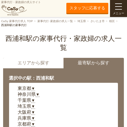
家事代行・家政婦の求人サイト
スタッフに応募する
メニュー
CaSy 家事代行求人 TOP
家事代行･家政婦の求人一覧
埼玉県
さいたま市
桜区
西浦和駅の家事代行
西浦和駅の家事代行・家政婦の求人一
覧
エリアから探す
最寄駅から探す
選択中の駅：西浦和駅
東京都
▼
神奈川県
▼
千葉県
▼
埼玉県
▼
大阪府
▼
兵庫県
▼
京都府
▼