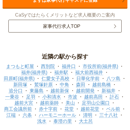
まずは家事代行キャストに登録
CaSyではたらくメリットなど求人概要のご案内
家事代行求人TOP
近隣の駅から探す
まつもと町屋
西別院
福井口
市役所前(福井県)
福井(福井県)
福井駅
福大前西福井
田原町(福井県)
仁愛女子高校
日華化学前
八ツ島
新田塚
鷲塚針原
中角
森田
越前島橋
追分口
東藤島
越前新保
越前開発
新福井
一乗谷
足羽
小和清水
市波
越前高田
計石
越前大宮
越前薬師
美山
足羽山公園口
商工会議所前
赤十字前
花堂
越前花堂
ベル前
江端
六条
ハーモニーホール
清明
三十八社
浅水
泰澄の里
大土呂