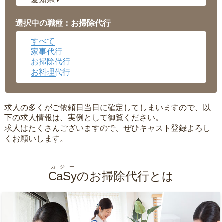
▼
福井県
▼
岡山県
▼
選択中の職種：お掃除代行
広島県
▼
すべて
沖縄県
▼
家事代行
お掃除代行
お料理代行
求人の多くがご依頼日当日に確定してしまいますので、以
下の求人情報は、実例として御覧ください。
求人はたくさんございますので、ぜひキャスト登録よろし
くお願いします。
カジー
CaSy
のお掃除代行とは