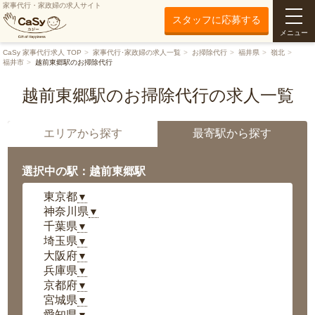
家事代行・家政婦の求人サイト
スタッフに応募する
メニュー
CaSy 家事代行求人 TOP
家事代行･家政婦の求人一覧
お掃除代行
福井県
嶺北
福井市
越前東郷駅のお掃除代行
越前東郷駅のお掃除代行の求人一覧
エリアから探す
最寄駅から探す
選択中の駅：越前東郷駅
東京都
▼
神奈川県
▼
千葉県
▼
埼玉県
▼
大阪府
▼
兵庫県
▼
京都府
▼
宮城県
▼
愛知県