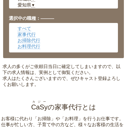
愛知県
▼
福井県
▼
岡山県
▼
選択中の職種：———
広島県
▼
すべて
沖縄県
▼
家事代行
お掃除代行
お料理代行
求人の多くがご依頼日当日に確定してしまいますので、以
下の求人情報は、実例として御覧ください。
求人はたくさんございますので、ぜひキャスト登録よろし
くお願いします。
カジー
CaSy
の家事代行とは
お客様に代わり「
お掃除
」や「
お料理
」を行うお仕事です。
仕事が忙しい方、子育て中の方など、様々なお客様の生活を