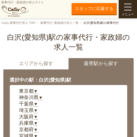
家事代行・家政婦の求人サイト
スタッフに応募する
メニュー
CaSy 家事代行求人 TOP
家事代行･家政婦の求人一覧
白沢(愛知県)駅の家事代行
白沢(愛知県)駅の家事代行・家政婦の
求人一覧
エリアから探す
最寄駅から探す
選択中の駅：白沢(愛知県)駅
東京都
▼
神奈川県
▼
千葉県
▼
埼玉県
▼
大阪府
▼
兵庫県
▼
京都府
▼
宮城県
▼