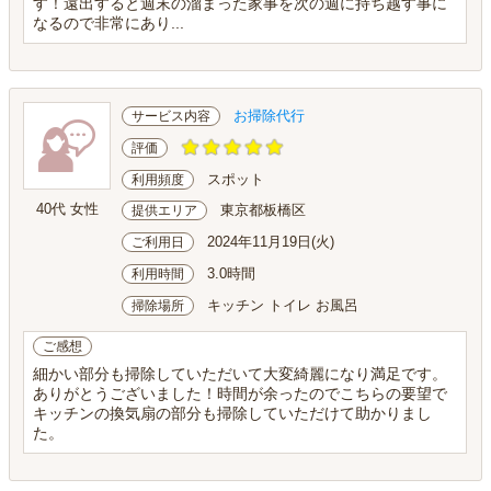
す！遠出すると週末の溜まった家事を次の週に持ち越す事に
なるので非常にあり...
お掃除代行
サービス内容
評価
スポット
利用頻度
40代 女性
東京都板橋区
提供エリア
2024年11月19日(火)
ご利用日
3.0時間
利用時間
キッチン トイレ お風呂
掃除場所
ご感想
細かい部分も掃除していただいて大変綺麗になり満足です。
ありがとうございました！時間が余ったのでこちらの要望で
キッチンの換気扇の部分も掃除していただけて助かりまし
た。