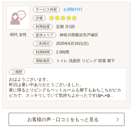
お掃除代行
サービス内容
評価
定期 月1回
利用頻度
40代 女性
神奈川県横浜市戸塚区
提供エリア
2025年6月16日(月)
ご利用日
2.0時間
利用時間
トイレ 洗面所 リビング 部屋 廊下
掃除場所
ご感想
おはようございます。
昨日は暑い中ありがとうございました。
家に帰るとリビングもベットルームも廊下もあちこちがピカ
ピカで、スッキリしていて気持ちよかったです(⁠◍⁠•⁠ᴗ⁠•⁠◍⁠...
お客様の声・口コミをもっと見る