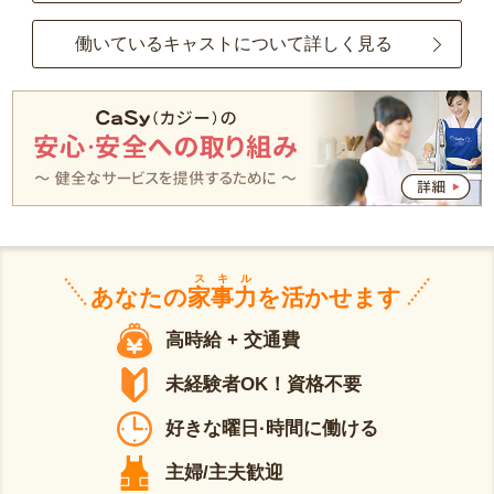
働いているキャストについて詳しく見る
スキル
あなたの
家事力
を活かせます
高時給 + 交通費
未経験者OK！資格不要
好きな曜日·時間に働ける
主婦/主夫歓迎