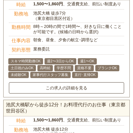
1,500〜1,860円
、交通費支給、前払い制度あり
時給
池尻大橋 徒歩7分
勤務地
（東京都目黒区付近）
8時～20時の間で1時間〜、好きな日に働くこと
勤務時間
が可能です。(候補の日時から選択)
朝食、昼食、夕食の献立･調理など
仕事内容
業務委託
契約形態
スキマ時間勤務OK
週2〜3日からOK
週1〜OK
土日祝のみOK
高時給
学歴不問
資格不要
ブランクOK
未経験OK
家事代行スタッフ募集
直行･直帰OK
この求人の詳細を見る
池尻大橋駅から徒歩12分！お料理代行のお仕事（東京都
世田谷区）
1,500〜1,860円
、交通費支給、前払い制度あり
時給
池尻大橋 徒歩12分
勤務地