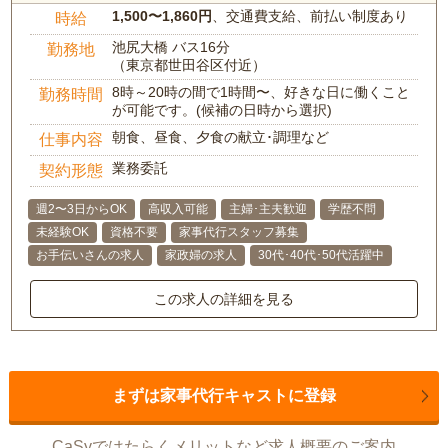
1,500〜1,860円
、交通費支給、前払い制度あり
時給
池尻大橋 バス16分
勤務地
（東京都世田谷区付近）
8時～20時の間で1時間〜、好きな日に働くこと
勤務時間
が可能です。(候補の日時から選択)
朝食、昼食、夕食の献立･調理など
仕事内容
業務委託
契約形態
週2〜3日からOK
高収入可能
主婦･主夫歓迎
学歴不問
未経験OK
資格不要
家事代行スタッフ募集
お手伝いさんの求人
家政婦の求人
30代･40代･50代活躍中
この求人の詳細を見る
まずは家事代行キャストに登録
CaSyではたらくメリットなど求人概要のご案内