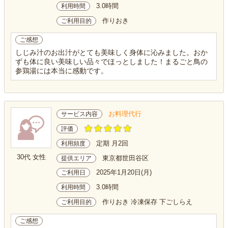
3.0時間
利用時間
作りおき
ご利用目的
ご感想
しじみ汁のお出汁がとても美味しく身体に沁みました。おか
ずも体に良い美味しい品々でほっとしました！まるごと鳥の
参鶏湯には本当に感動です。
お料理代行
サービス内容
評価
定期 月2回
利用頻度
30代 女性
東京都世田谷区
提供エリア
2025年1月20日(月)
ご利用日
3.0時間
利用時間
作りおき 冷凍保存 下ごしらえ
ご利用目的
ご感想