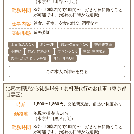
（東京都世田谷区付近）
8時～20時の間で1時間〜、好きな日に働くこと
勤務時間
が可能です。(候補の日時から選択)
朝食、昼食、夕食の献立･調理など
仕事内容
業務委託
契約形態
土日祝のみOK
週1〜OK
週2〜3日からOK
交通費支給
高時給
昇給･昇格あり
ブランクOK
主婦･主夫歓迎
家事代行スタッフ募集
直行･直帰OK
この求人の詳細を見る
池尻大橋駅から徒歩14分！お料理代行のお仕事（東京都
目黒区）
1,500〜1,860円
、交通費支給、前払い制度あり
時給
池尻大橋 徒歩14分
勤務地
（東京都目黒区付近）
8時～20時の間で1時間〜、好きな日に働くこと
勤務時間
が可能です。(候補の日時から選択)