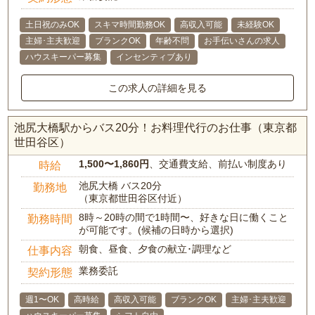
土日祝のみOK
スキマ時間勤務OK
高収入可能
未経験OK
主婦･主夫歓迎
ブランクOK
年齢不問
お手伝いさんの求人
ハウスキーパー募集
インセンティブあり
この求人の詳細を見る
池尻大橋駅からバス20分！お料理代行のお仕事（東京都
世田谷区）
1,500〜1,860円
、交通費支給、前払い制度あり
時給
池尻大橋 バス20分
勤務地
（東京都世田谷区付近）
8時～20時の間で1時間〜、好きな日に働くこと
勤務時間
が可能です。(候補の日時から選択)
朝食、昼食、夕食の献立･調理など
仕事内容
業務委託
契約形態
週1〜OK
高時給
高収入可能
ブランクOK
主婦･主夫歓迎