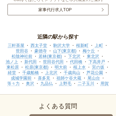
家事代行求人TOP
近隣の駅から探す
三軒茶屋
西太子堂
駒沢大学
桜新町
上町
世田谷
豪徳寺
山下(東京都)
梅ケ丘
松陰神社前
若林(東京都)
下北沢
東北沢
池ノ上
新代田
世田谷代田
代田橋
下高井戸
東松原
松原(東京都)
明大前
桜上水
宮の坂
経堂
千歳船橋
上北沢
千歳烏山
芦花公園
成城学園前
喜多見
祖師ケ谷大蔵
尾山台
等々力
奥沢
九品仏
上野毛
二子玉川
用賀
よくある質問