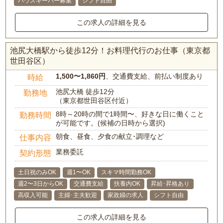
ハウスキーパー募集
シフト自由
この求人の詳細を見る
池尻大橋駅から徒歩12分！お料理代行のお仕事（東京都
世田谷区）
1,500〜1,860円
、交通費支給、前払い制度あり
時給
池尻大橋 徒歩12分
勤務地
（東京都世田谷区付近）
8時～20時の間で1時間〜、好きな日に働くこと
勤務時間
が可能です。(候補の日時から選択)
朝食、昼食、夕食の献立･調理など
仕事内容
業務委託
契約形態
土日祝のみOK
週1〜OK
スキマ時間勤務OK
週2〜3日からOK
交通費支給
扶養内OK
昇給･昇格あり
高収入可能
主婦･主夫歓迎
家政婦の求人
シフト自由
この求人の詳細を見る