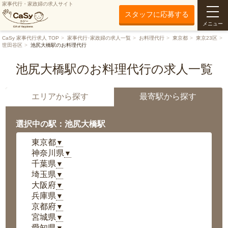
家事代行・家政婦の求人サイト
スタッフに応募する
メニュー
CaSy 家事代行求人 TOP
家事代行･家政婦の求人一覧
お料理代行
東京都
東京23区
世田谷区
池尻大橋駅のお料理代行
池尻大橋駅のお料理代行の求人一覧
エリアから探す
最寄駅から探す
選択中の駅：池尻大橋駅
東京都
▼
神奈川県
▼
千葉県
▼
埼玉県
▼
大阪府
▼
兵庫県
▼
京都府
▼
宮城県
▼
愛知県