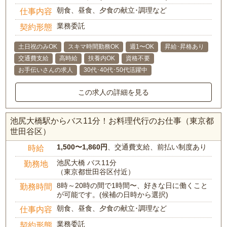
朝食、昼食、夕食の献立･調理など
仕事内容
業務委託
契約形態
土日祝のみOK
スキマ時間勤務OK
週1〜OK
昇給･昇格あり
交通費支給
高時給
扶養内OK
資格不要
お手伝いさんの求人
30代･40代･50代活躍中
この求人の詳細を見る
池尻大橋駅からバス11分！お料理代行のお仕事（東京都
世田谷区）
1,500〜1,860円
、交通費支給、前払い制度あり
時給
池尻大橋 バス11分
勤務地
（東京都世田谷区付近）
8時～20時の間で1時間〜、好きな日に働くこと
勤務時間
が可能です。(候補の日時から選択)
朝食、昼食、夕食の献立･調理など
仕事内容
業務委託
契約形態