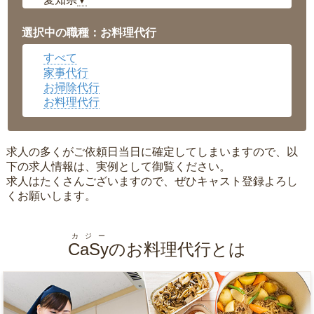
▼
福井県
▼
岡山県
▼
選択中の職種：お料理代行
広島県
▼
すべて
沖縄県
▼
家事代行
お掃除代行
お料理代行
求人の多くがご依頼日当日に確定してしまいますので、以
下の求人情報は、実例として御覧ください。
求人はたくさんございますので、ぜひキャスト登録よろし
くお願いします。
カジー
CaSy
のお料理代行とは