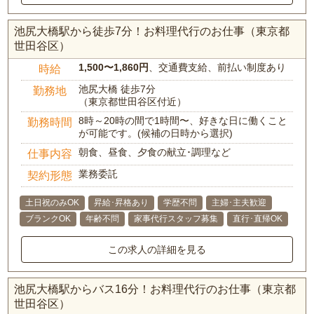
池尻大橋駅から徒歩7分！お料理代行のお仕事（東京都
世田谷区）
1,500〜1,860円
、交通費支給、前払い制度あり
時給
池尻大橋 徒歩7分
勤務地
（東京都世田谷区付近）
8時～20時の間で1時間〜、好きな日に働くこと
勤務時間
が可能です。(候補の日時から選択)
朝食、昼食、夕食の献立･調理など
仕事内容
業務委託
契約形態
土日祝のみOK
昇給･昇格あり
学歴不問
主婦･主夫歓迎
ブランクOK
年齢不問
家事代行スタッフ募集
直行･直帰OK
この求人の詳細を見る
池尻大橋駅からバス16分！お料理代行のお仕事（東京都
世田谷区）