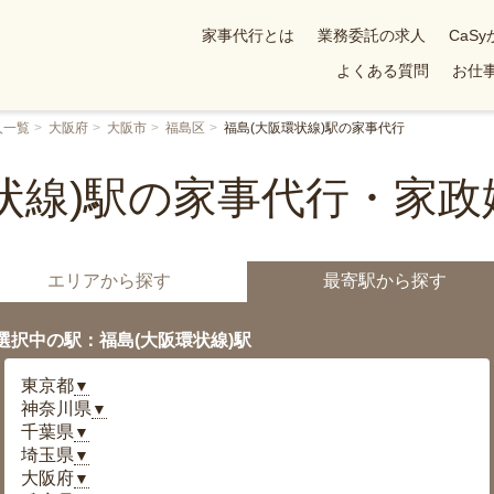
家事代行とは
業務委託の求人
CaS
よくある質問
お仕事
人一覧
大阪府
大阪市
福島区
福島(大阪環状線)駅の家事代行
状線)駅の家事代行・家
エリアから探す
最寄駅から探す
選択中の駅：福島(大阪環状線)駅
東京都
▼
神奈川県
▼
千葉県
▼
埼玉県
▼
大阪府
▼