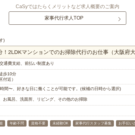
CaSyではたらくメリットなど求人概要のご案内
家事代行求人TOP
す)
0分！2LDKマンションでのお掃除代行のお仕事（大阪府
交通費支給、前払い制度あり
徒歩10分
区付近）
で1時間〜、好きな日に働くことが可能です。(候補の日時から選択)
、お風呂、洗面所、リビング、その他のお掃除
能
年齢不問
資格不要
未経験OK
家事代行スタッフ募集
お手伝い