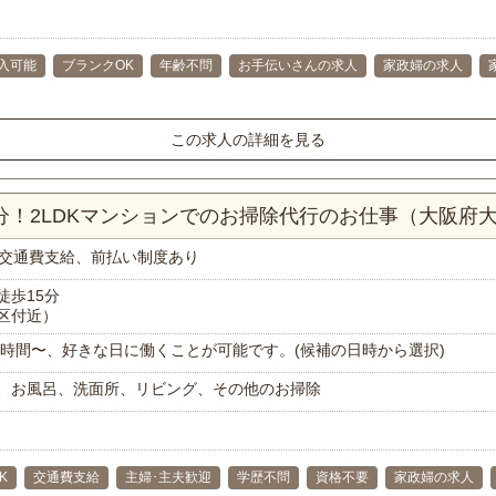
入可能
ブランクOK
年齢不問
お手伝いさんの求人
家政婦の求人
この求人の詳細を見る
5分！2LDKマンションでのお掃除代行のお仕事（大阪府
交通費支給、前払い制度あり
徒歩15分
区付近）
で1時間〜、好きな日に働くことが可能です。(候補の日時から選択)
、お風呂、洗面所、リビング、その他のお掃除
K
交通費支給
主婦･主夫歓迎
学歴不問
資格不要
家政婦の求人