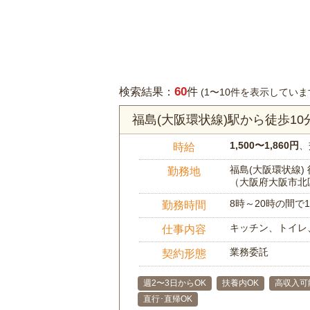
60
検索結果：
件
(1〜10件を表示していま
福島(大阪環状線)駅から徒歩1
1,500〜1,860円
、
時給
福島(大阪環状線) 
勤務地
（大阪府大阪市北
8時～20時の間
勤務時間
キッチン、トイレ
仕事内容
業務委託
契約形態
週2〜3日からOK
扶養内OK
高収入可
直行･直帰OK