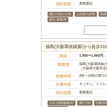
業務委託
契約形態
週2〜3日からOK
土日祝のみOK
高収
直行･直帰OK
福島(大阪環状線)駅から徒歩1
1,500〜1,860円
、
時給
福島(大阪環状線) 
勤務地
（大阪府大阪市北
8時～20時の間
勤務時間
キッチン、トイレ
仕事内容
業務委託
契約形態
スキマ時間勤務OK
週1〜OK
扶養内O