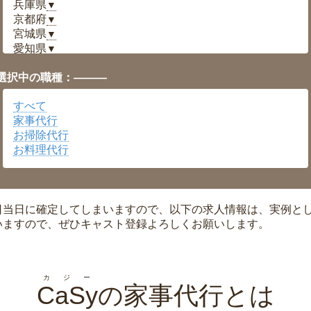
兵庫県
▼
京都府
▼
宮城県
▼
愛知県
▼
福井県
▼
選択中の職種：———
岡山県
▼
広島県
▼
すべて
沖縄県
▼
家事代行
お掃除代行
お料理代行
日当日に確定してしまいますので、以下の求人情報は、実例と
いますので、ぜひキャスト登録よろしくお願いします。
カジー
CaSy
の家事代行とは