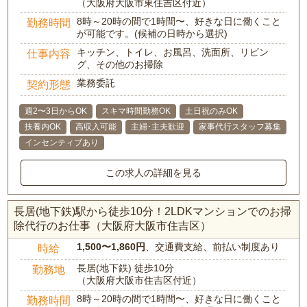
（大阪府大阪市東住吉区付近）
8時～20時の間で1時間〜、好きな日に働くこと
勤務時間
が可能です。(候補の日時から選択)
キッチン、トイレ、お風呂、洗面所、リビン
仕事内容
グ、その他のお掃除
業務委託
契約形態
週2〜3日からOK
スキマ時間勤務OK
土日祝のみOK
扶養内OK
高収入可能
主婦･主夫歓迎
家事代行スタッフ募集
インセンティブあり
この求人の詳細を見る
長居(地下鉄)駅から徒歩10分！2LDKマンションでのお掃
除代行のお仕事（大阪府大阪市住吉区）
1,500〜1,860円
、交通費支給、前払い制度あり
時給
長居(地下鉄) 徒歩10分
勤務地
（大阪府大阪市住吉区付近）
8時～20時の間で1時間〜、好きな日に働くこと
勤務時間