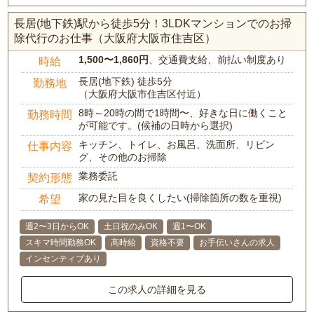
長居(地下鉄)駅から徒歩5分！3LDKマンションでのお掃
除代行のお仕事（大阪府大阪市住吉区）
1,500〜1,860円
、交通費支給、前払い制度あり
時給
長居(地下鉄) 徒歩5分
勤務地
（大阪府大阪市住吉区付近）
8時～20時の間で1時間〜、好きな日に働くこと
勤務時間
が可能です。(候補の日時から選択)
キッチン、トイレ、お風呂、洗面所、リビン
仕事内容
グ、その他のお掃除
業務委託
契約形態
家の見た目を良くしたい(掃除箇所の数を重視)
希望
週2〜3日からOK
土日祝のみOK
週1〜OK
スキマ時間勤務OK
高時給
資格不要
お手伝いさんの求人
インセンティブあり
この求人の詳細を見る