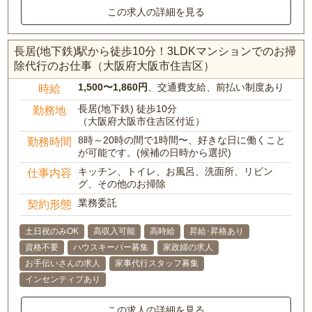
この求人の詳細を見る
長居(地下鉄)駅から徒歩10分！3LDKマンションでのお掃
除代行のお仕事（大阪府大阪市住吉区）
1,500〜1,860円
、交通費支給、前払い制度あり
時給
長居(地下鉄) 徒歩10分
勤務地
（大阪府大阪市住吉区付近）
8時～20時の間で1時間〜、好きな日に働くこと
勤務時間
が可能です。(候補の日時から選択)
キッチン、トイレ、お風呂、洗面所、リビン
仕事内容
グ、その他のお掃除
業務委託
契約形態
土日祝のみOK
高収入可能
高時給
昇給･昇格あり
資格不要
ハウスキーパー募集
家政婦の求人
お手伝いさんの求人
家事代行スタッフ募集
インセンティブあり
この求人の詳細を見る