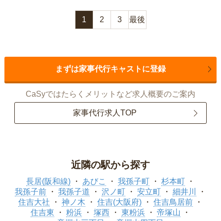
1
2
3
最後
まずは家事代行キャストに登録
CaSyではたらくメリットなど求人概要のご案内
家事代行求人TOP
近隣の駅から探す
長居(阪和線)
あびこ
我孫子町
杉本町
我孫子前
我孫子道
沢ノ町
安立町
細井川
住吉大社
神ノ木
住吉(大阪府)
住吉鳥居前
住吉東
粉浜
塚西
東粉浜
帝塚山