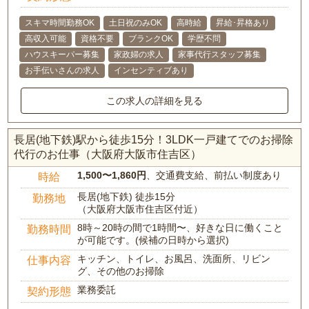
スキマ時間勤務OK
土日祝のみOK
高時給
昇給･昇格あり
高収入可能
資格不要
ブランクOK
学歴不問
ハウスキーパー募集
家政婦の求人
家事代行スタッフ募集
お手伝いさんの求人
インセンティブあり
この求人の詳細を見る
長居(地下鉄)駅から徒歩15分！3LDK一戸建てでのお掃除
代行のお仕事（大阪府大阪市住吉区）
1,500〜1,860円
、交通費支給、前払い制度あり
時給
長居(地下鉄) 徒歩15分
勤務地
（大阪府大阪市住吉区付近）
8時～20時の間で1時間〜、好きな日に働くこと
勤務時間
が可能です。(候補の日時から選択)
キッチン、トイレ、お風呂、洗面所、リビン
仕事内容
グ、その他のお掃除
業務委託
契約形態