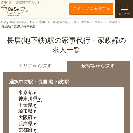
家事代行・家政婦の求人サイト
スタッフに応募する
メニュー
CaSy 家事代行求人 TOP
家事代行･家政婦の求人一覧
大阪府
大阪市
住吉区
長居(地下鉄)駅の家事代行
長居(地下鉄)駅の家事代行・家政婦の
求人一覧
エリアから探す
最寄駅から探す
選択中の駅：長居(地下鉄)駅
東京都
▼
神奈川県
▼
千葉県
▼
埼玉県
▼
大阪府
▼
兵庫県
▼
京都府
▼