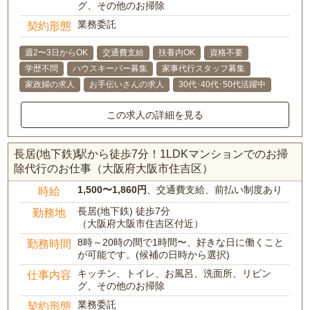
グ、その他のお掃除
業務委託
契約形態
週2〜3日からOK
交通費支給
扶養内OK
資格不要
学歴不問
ハウスキーパー募集
家事代行スタッフ募集
家政婦の求人
お手伝いさんの求人
30代･40代･50代活躍中
この求人の詳細を見る
長居(地下鉄)駅から徒歩7分！1LDKマンションでのお掃
除代行のお仕事（大阪府大阪市住吉区）
1,500〜1,860円
、交通費支給、前払い制度あり
時給
長居(地下鉄) 徒歩7分
勤務地
（大阪府大阪市住吉区付近）
8時～20時の間で1時間〜、好きな日に働くこと
勤務時間
が可能です。(候補の日時から選択)
キッチン、トイレ、お風呂、洗面所、リビン
仕事内容
グ、その他のお掃除
業務委託
契約形態