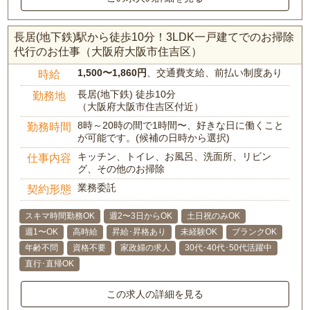
長居(地下鉄)駅から徒歩10分！3LDK一戸建てでのお掃除
代行のお仕事（大阪府大阪市住吉区）
1,500〜1,860円
、交通費支給、前払い制度あり
時給
長居(地下鉄) 徒歩10分
勤務地
（大阪府大阪市住吉区付近）
8時～20時の間で1時間〜、好きな日に働くこと
勤務時間
が可能です。(候補の日時から選択)
キッチン、トイレ、お風呂、洗面所、リビン
仕事内容
グ、その他のお掃除
業務委託
契約形態
スキマ時間勤務OK
週2〜3日からOK
土日祝のみOK
週1〜OK
高時給
昇給･昇格あり
未経験OK
ブランクOK
年齢不問
資格不要
家政婦の求人
30代･40代･50代活躍中
直行･直帰OK
この求人の詳細を見る