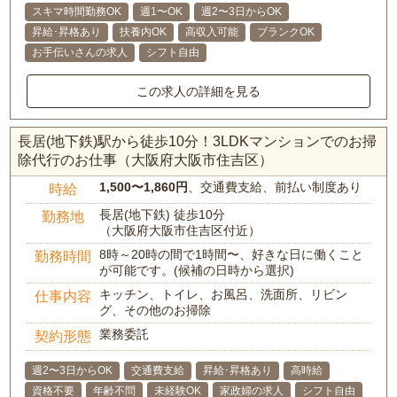
スキマ時間勤務OK
週1〜OK
週2〜3日からOK
昇給･昇格あり
扶養内OK
高収入可能
ブランクOK
お手伝いさんの求人
シフト自由
この求人の詳細を見る
長居(地下鉄)駅から徒歩10分！3LDKマンションでのお掃
除代行のお仕事（大阪府大阪市住吉区）
1,500〜1,860円
、交通費支給、前払い制度あり
時給
長居(地下鉄) 徒歩10分
勤務地
（大阪府大阪市住吉区付近）
8時～20時の間で1時間〜、好きな日に働くこと
勤務時間
が可能です。(候補の日時から選択)
キッチン、トイレ、お風呂、洗面所、リビン
仕事内容
グ、その他のお掃除
業務委託
契約形態
週2〜3日からOK
交通費支給
昇給･昇格あり
高時給
資格不要
年齢不問
未経験OK
家政婦の求人
シフト自由