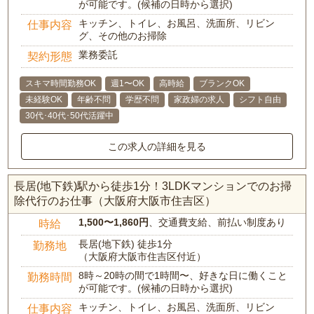
が可能です。(候補の日時から選択)
キッチン、トイレ、お風呂、洗面所、リビン
仕事内容
グ、その他のお掃除
業務委託
契約形態
スキマ時間勤務OK
週1〜OK
高時給
ブランクOK
未経験OK
年齢不問
学歴不問
家政婦の求人
シフト自由
30代･40代･50代活躍中
この求人の詳細を見る
長居(地下鉄)駅から徒歩1分！3LDKマンションでのお掃
除代行のお仕事（大阪府大阪市住吉区）
1,500〜1,860円
、交通費支給、前払い制度あり
時給
長居(地下鉄) 徒歩1分
勤務地
（大阪府大阪市住吉区付近）
8時～20時の間で1時間〜、好きな日に働くこと
勤務時間
が可能です。(候補の日時から選択)
キッチン、トイレ、お風呂、洗面所、リビン
仕事内容