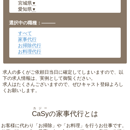
宮城県
▼
愛知県
▼
福井県
▼
岡山県
▼
選択中の職種：———
広島県
▼
すべて
沖縄県
▼
家事代行
お掃除代行
お料理代行
求人の多くがご依頼日当日に確定してしまいますので、以
下の求人情報は、実例として御覧ください。
求人はたくさんございますので、ぜひキャスト登録よろし
くお願いします。
カジー
CaSy
の家事代行とは
お客様に代わり「
お掃除
」や「
お料理
」を行うお仕事です。