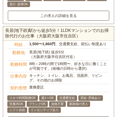
直行･直帰OK
この求人の詳細を見る
長居(地下鉄)駅から徒歩5分！1LDKマンションでのお掃
除代行のお仕事（大阪府大阪市住吉区）
1,500〜1,860円
、交通費支給、前払い制度あり
時給
長居(地下鉄) 徒歩5分
勤務地
（大阪府大阪市住吉区付近）
8時～20時の間で1時間〜、好きな日に働くこと
勤務時間
が可能です。(候補の日時から選択)
キッチン、トイレ、お風呂、洗面所、リビン
仕事内容
グ、その他のお掃除
業務委託
契約形態
スキマ時間勤務OK
週1〜OK
交通費支給
昇給･昇格あり
扶養内OK
ブランクOK
資格不要
家政婦の求人
シフト自由
インセンティブあり