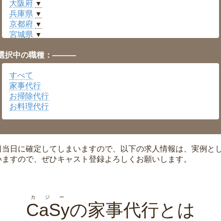
大阪府
▼
兵庫県
▼
京都府
▼
宮城県
▼
愛知県
▼
選択中の職種：———
福井県
▼
岡山県
▼
すべて
広島県
▼
家事代行
沖縄県
▼
お掃除代行
お料理代行
日当日に確定してしまいますので、以下の求人情報は、実例と
いますので、ぜひキャスト登録よろしくお願いします。
カジー
CaSy
の家事代行とは