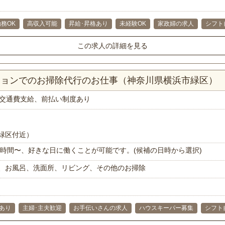
務OK
高収入可能
昇給･昇格あり
未経験OK
家政婦の求人
シフト
この求人の詳細を見る
ンションでのお掃除代行のお仕事（神奈川県横浜市緑区）
交通費支給、前払い制度あり
緑区付近）
で1時間〜、好きな日に働くことが可能です。(候補の日時から選択)
、お風呂、洗面所、リビング、その他のお掃除
あり
主婦･主夫歓迎
お手伝いさんの求人
ハウスキーパー募集
シフト