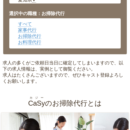
▼
福井県
▼
岡山県
▼
選択中の職種：お掃除代行
広島県
▼
すべて
沖縄県
▼
家事代行
お掃除代行
お料理代行
求人の多くがご依頼日当日に確定してしまいますので、以
下の求人情報は、実例として御覧ください。
求人はたくさんございますので、ぜひキャスト登録よろし
くお願いします。
カジー
CaSy
のお掃除代行とは