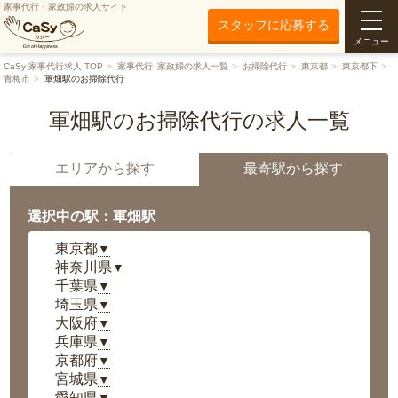
家事代行・家政婦の求人サイト
スタッフに応募する
メニュー
CaSy 家事代行求人 TOP
家事代行･家政婦の求人一覧
お掃除代行
東京都
東京都下
青梅市
軍畑駅のお掃除代行
軍畑駅のお掃除代行の求人一覧
エリアから探す
最寄駅から探す
選択中の駅：軍畑駅
東京都
▼
神奈川県
▼
千葉県
▼
埼玉県
▼
大阪府
▼
兵庫県
▼
京都府
▼
宮城県
▼
愛知県