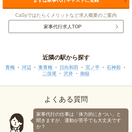
まずは家事代行キャストに登録
CaSyではたらくメリットなど求人概要のご案内
家事代行求人TOP
近隣の駅から探す
青梅
河辺
東青梅
日向和田
宮ノ平
石神前
二俣尾
沢井
御嶽
よくある質問
家事代行の仕事は「体力的にきつい」と
聞きますが、運動が苦手でも大丈夫です
か？