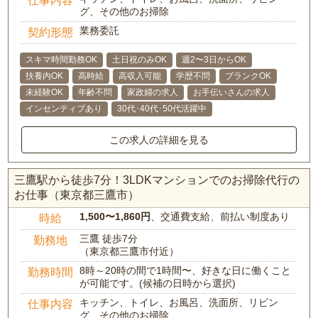
仕事内容
グ、その他のお掃除
業務委託
契約形態
スキマ時間勤務OK
土日祝のみOK
週2〜3日からOK
扶養内OK
高時給
高収入可能
学歴不問
ブランクOK
未経験OK
年齢不問
家政婦の求人
お手伝いさんの求人
インセンティブあり
30代･40代･50代活躍中
この求人の詳細を見る
三鷹駅から徒歩7分！3LDKマンションでのお掃除代行の
お仕事（東京都三鷹市）
1,500〜1,860円
、交通費支給、前払い制度あり
時給
三鷹 徒歩7分
勤務地
（東京都三鷹市付近）
8時～20時の間で1時間〜、好きな日に働くこと
勤務時間
が可能です。(候補の日時から選択)
キッチン、トイレ、お風呂、洗面所、リビン
仕事内容
グ、その他のお掃除