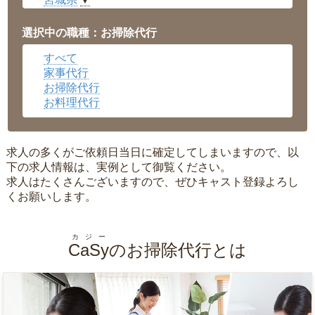
▼
愛知県
▼
福井県
▼
選択中の職種：お掃除代行
岡山県
▼
すべて
広島県
▼
家事代行
沖縄県
▼
お掃除代行
お料理代行
求人の多くがご依頼日当日に確定してしまいますので、以
下の求人情報は、実例として御覧ください。
求人はたくさんございますので、ぜひキャスト登録よろし
くお願いします。
カジー
CaSy
のお掃除代行とは