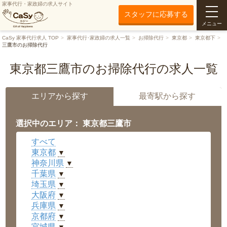
家事代行・家政婦の求人サイト
スタッフに応募する
メニュー
CaSy 家事代行求人 TOP
家事代行･家政婦の求人一覧
お掃除代行
東京都
東京都下
三鷹市のお掃除代行
東京都三鷹市のお掃除代行の求人一覧
エリアから探す
最寄駅から探す
選択中のエリア： 東京都三鷹市
すべて
東京都
▼
神奈川県
▼
千葉県
▼
埼玉県
▼
大阪府
▼
兵庫県
▼
京都府
▼
宮城県