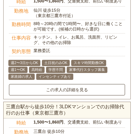
1,500〜1,860円
、交通費支給、前払い制度あり
時給
仙川 徒歩15分
勤務地
（東京都三鷹市付近）
8時～20時の間で1時間〜、好きな日に働くこと
勤務時間
が可能です。(候補の日時から選択)
キッチン、トイレ、お風呂、洗面所、リビン
仕事内容
グ、その他のお掃除
業務委託
契約形態
週2〜3日からOK
土日祝のみOK
スキマ時間勤務OK
週1〜OK
高時給
学歴不問
家事代行スタッフ募集
家政婦の求人
インセンティブあり
この求人の詳細を見る
三鷹台駅から徒歩10分！3LDKマンションでのお掃除代
行のお仕事（東京都三鷹市）
1,500〜1,860円
、交通費支給、前払い制度あり
時給
三鷹台 徒歩10分
勤務地