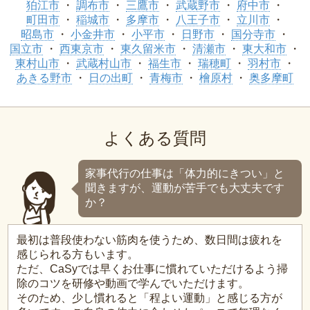
狛江市
調布市
三鷹市
武蔵野市
府中市
町田市
稲城市
多摩市
八王子市
立川市
昭島市
小金井市
小平市
日野市
国分寺市
国立市
西東京市
東久留米市
清瀬市
東大和市
東村山市
武蔵村山市
福生市
瑞穂町
羽村市
あきる野市
日の出町
青梅市
檜原村
奥多摩町
よくある質問
家事代行の仕事は「体力的にきつい」と
聞きますが、運動が苦手でも大丈夫です
か？
最初は普段使わない筋肉を使うため、数日間は疲れを
感じられる方もいます。
ただ、CaSyでは早くお仕事に慣れていただけるよう掃
除のコツを研修や動画で学んでいただけます。
そのため、少し慣れると「程よい運動」と感じる方が