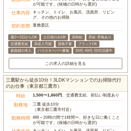
が可能です。(候補の日時から選択)
キッチン、トイレ、お風呂、洗面所、リビン
仕事内容
グ、その他のお掃除
業務委託
契約形態
週2〜3日からOK
土日祝のみOK
高時給
昇給･昇格あり
交通費支給
高収入可能
資格不要
ブランクOK
家政婦の求人
ハウスキーパー募集
30代･40代･50代活躍中
この求人の詳細を見る
三鷹駅から徒歩10分！3LDKマンションでのお掃除代行
のお仕事（東京都三鷹市）
1,500〜1,860円
、交通費支給、前払い制度あり
時給
三鷹 徒歩10分
勤務地
（東京都三鷹市付近）
8時～20時の間で1時間〜、好きな日に働くこと
勤務時間
が可能です。(候補の日時から選択)
キッチン、トイレ、お風呂、洗面所、リビン