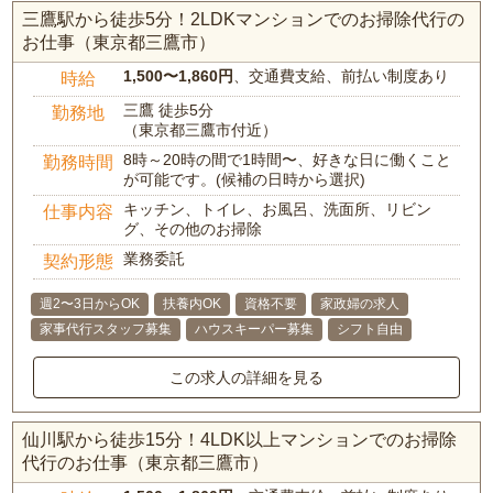
三鷹駅から徒歩5分！2LDKマンションでのお掃除代行の
お仕事（東京都三鷹市）
1,500〜1,860円
、交通費支給、前払い制度あり
時給
三鷹 徒歩5分
勤務地
（東京都三鷹市付近）
8時～20時の間で1時間〜、好きな日に働くこと
勤務時間
が可能です。(候補の日時から選択)
キッチン、トイレ、お風呂、洗面所、リビン
仕事内容
グ、その他のお掃除
業務委託
契約形態
週2〜3日からOK
扶養内OK
資格不要
家政婦の求人
家事代行スタッフ募集
ハウスキーパー募集
シフト自由
この求人の詳細を見る
仙川駅から徒歩15分！4LDK以上マンションでのお掃除
代行のお仕事（東京都三鷹市）