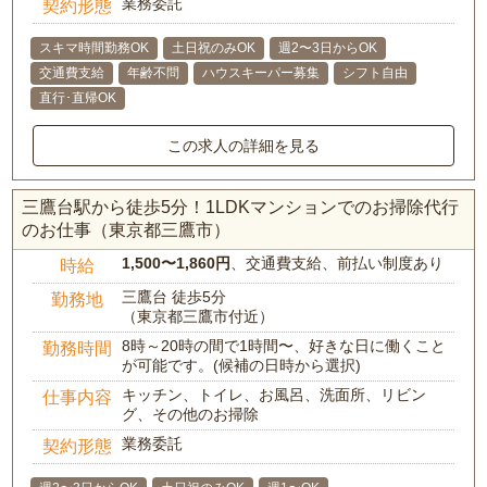
業務委託
契約形態
スキマ時間勤務OK
土日祝のみOK
週2〜3日からOK
交通費支給
年齢不問
ハウスキーパー募集
シフト自由
直行･直帰OK
この求人の詳細を見る
三鷹台駅から徒歩5分！1LDKマンションでのお掃除代行
のお仕事（東京都三鷹市）
1,500〜1,860円
、交通費支給、前払い制度あり
時給
三鷹台 徒歩5分
勤務地
（東京都三鷹市付近）
8時～20時の間で1時間〜、好きな日に働くこと
勤務時間
が可能です。(候補の日時から選択)
キッチン、トイレ、お風呂、洗面所、リビン
仕事内容
グ、その他のお掃除
業務委託
契約形態