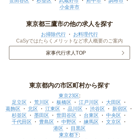
世田谷区
杉並区
武蔵野市
府中市
調布市
小金井市
東京都三鷹市の他の求人を探す
お掃除代行
お料理代行
CaSyではたらくメリットなど求人概要のご案内
家事代行求人TOP
東京都内の市区町村から探す
東京23区
:
足立区
荒川区
板橋区
江戸川区
大田区
葛飾区
北区
江東区
品川区
渋谷区
新宿区
杉並区
墨田区
世田谷区
台東区
中央区
千代田区
豊島区
中野区
練馬区
文京区
港区
目黒区
東京都下
: