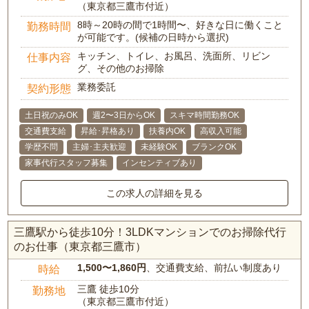
（東京都三鷹市付近）
8時～20時の間で1時間〜、好きな日に働くこと
勤務時間
が可能です。(候補の日時から選択)
キッチン、トイレ、お風呂、洗面所、リビン
仕事内容
グ、その他のお掃除
業務委託
契約形態
土日祝のみOK
週2〜3日からOK
スキマ時間勤務OK
交通費支給
昇給･昇格あり
扶養内OK
高収入可能
学歴不問
主婦･主夫歓迎
未経験OK
ブランクOK
家事代行スタッフ募集
インセンティブあり
この求人の詳細を見る
三鷹駅から徒歩10分！3LDKマンションでのお掃除代行
のお仕事（東京都三鷹市）
1,500〜1,860円
、交通費支給、前払い制度あり
時給
三鷹 徒歩10分
勤務地
（東京都三鷹市付近）