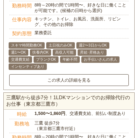
8時～20時の間で1時間〜、好きな日に働くこと
勤務時間
が可能です。(候補の日時から選択)
キッチン、トイレ、お風呂、洗面所、リビン
仕事内容
グ、その他のお掃除
業務委託
契約形態
スキマ時間勤務OK
土日祝のみOK
週2〜3日からOK
週1〜OK
扶養内OK
高収入可能
昇給･昇格あり
交通費支給
ブランクOK
年齢不問
お手伝いさんの求人
インセンティブあり
この求人の詳細を見る
三鷹駅から徒歩7分！1LDKマンションでのお掃除代行の
お仕事（東京都三鷹市）
1,500〜1,860円
、交通費支給、前払い制度あり
時給
三鷹 徒歩7分
勤務地
（東京都三鷹市付近）
8時～20時の間で1時間〜、好きな日に働くこと
勤務時間