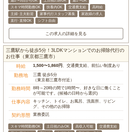
週2〜3日からOK
土日祝のみOK
週1〜OK
スキマ時間勤務OK
扶養内OK
交通費支給
高時給
主婦･主夫歓迎
家事代行スタッフ募集
家政婦の求人
直行･直帰OK
シフト自由
この求人の詳細を見る
三鷹駅から徒歩5分！3LDKマンションでのお掃除代行の
お仕事（東京都三鷹市）
1,500〜1,860円
、交通費支給、前払い制度あり
時給
三鷹 徒歩5分
勤務地
（東京都三鷹市付近）
8時～20時の間で1時間〜、好きな日に働くこと
勤務時間
が可能です。(候補の日時から選択)
キッチン、トイレ、お風呂、洗面所、リビン
仕事内容
グ、その他のお掃除
業務委託
契約形態
スキマ時間勤務OK
土日祝のみOK
高収入可能
交通費支給