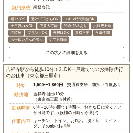
業務委託
契約形態
週1〜OK
週2〜3日からOK
スキマ時間勤務OK
土日祝のみOK
高収入可能
昇給･昇格あり
交通費支給
高時給
ブランクOK
未経験OK
資格不要
学歴不問
お手伝いさんの求人
シフト自由
この求人の詳細を見る
吉祥寺駅から徒歩10分！2LDK一戸建てでのお掃除代行
のお仕事（東京都三鷹市）
1,500〜1,860円
、交通費支給、前払い制度あり
時給
吉祥寺 徒歩10分
勤務地
（東京都三鷹市付近）
8時～20時の間で1時間〜、好きな日に働くこと
勤務時間
が可能です。(候補の日時から選択)
キッチン、トイレ、お風呂、洗面所、リビン
仕事内容
グ、その他のお掃除