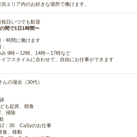
提供エリア内のお好きな場所で働けます。
日祝日いつでも歓迎
時の間で1日1時間〜
日・時間に働けます
例：
み 9時～12時、14時～17時など
ライフスタイルに合わせて、自由にお仕事ができます
さんの場合（30代）
起床
子ども起床、朝食
洗濯、掃除
移動
～12：30 CaSyのお仕事
 昼食、移動