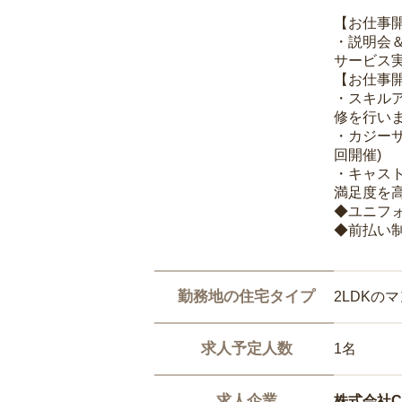
【お仕事
・説明会
サービス
【お仕事
・スキル
修を行いま
・カジー
回開催)
・キャス
満足度を高
◆ユニフ
◆前払い
勤務地の住宅タイプ
2LDKの
求人予定人数
1名
求人企業
株式会社Ca