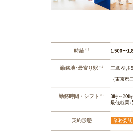
※1
時給
1,500〜1,
※2
勤務地･最寄り駅
三鷹 徒歩
（東京都
※3
勤務時間・シフト
8時～20
最低就業
契約形態
業務委託