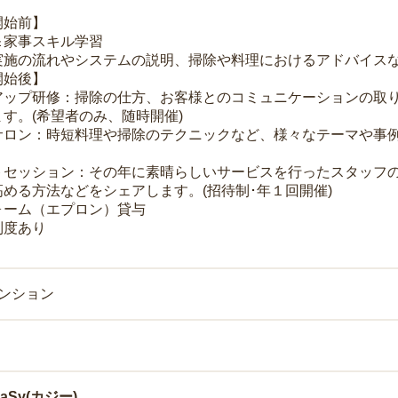
開始前】
＆家事スキル学習
実施の流れやシステムの説明、掃除や料理におけるアドバイス
開始後】
アップ研修：掃除の仕方、お客様とのコミュニケーションの取
す。(希望者のみ、随時開催)
サロン：時短料理や掃除のテクニックなど、様々なテーマや事例
トセッション：その年に素晴らしいサービスを行ったスタッフ
める方法などをシェアします。(招待制･年１回開催)
ォーム（エプロン）貸与
制度あり
マンション
Sy(カジー)