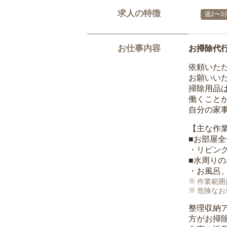
求人の特徴
週2〜3
お仕事内容
お掃除代
依頼いた
お願いい
掃除用品
働くこと
自分の家
【主な作
■お部屋
・リビン
■水周り
・お風呂
作業範囲
危険なお
整理収納
方がお掃