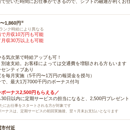
所で空いた時間にお仕事ができるので、シフトの融通が利くお
※
0〜1,860円
ランク時給により異なる
で月収10万円も可能
月収30万以上も可能
り
やる気次第で時給アップも可！
：別途支給。お客様によっては交通費を増額される方もいます
ンセンティブあり
度を毎月実施（5千円〜1万円の報奨金を授与）
で、最大1万7000千円のボーナス付与
ボーナス2,500円もらえる／
30日以内に定期サービスの担当になると、2,500円プレゼント
で新たにお仕事をスタートされる方が対象です
ボーナスは、定期サービスの初回実施後、翌々月末お支払いとなります
鷹市付近