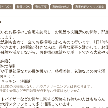
日からOK
扶養内OK
資格不要
家政婦の求人
家事代行スタッフ募集
行
だいたお客様のご自宅を訪問し、お風呂や洗面所のお掃除、部
たします。
は洗剤も含めて、全てお客様宅にあるもので行います。1日1時
ができます。お掃除が好きな人は、得意な家事を活かして、お
事経験を活かしながら、お客様の生活をサポートできる大変や
業内容】
全体の清掃
グや子供部屋などの掃除機がけ、整理整頓、衣類などのお洗濯
のおそうじ
、キッチン、洗面所
は日常のお掃除となり、ハウスクリーニングとは異なります。
仕事や介護など専門知識が必要なお仕事はありません。
アドバイザーなどお掃除に関する資格をお持ちの方はもちろん
除代行スタッフとして多く活躍しています。