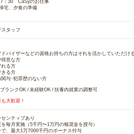
17：30 CaSyのお仕事
 帰宅、夕食の準備
行スタッフ
アドバイザーなどの資格お持ちの方はそれを活かしていただけ
が得意な方
守れる方
できる方
の関与･犯罪歴のない方
 ブランクOK / 未経験OK / 扶養内就業の調整可
者も大歓迎！
ンセンティブあり
度を毎月実施（5千円〜1万円の報奨金を授与）
で、最大1万7000千円のボーナス付与