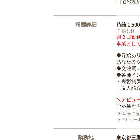
自宅の近
報酬詳細
時給
1,50
指名料・
週３日勤務
本業として
◆昇給あ
あなたの
◆交通費
◆各種イ
・表彰制
・友人紹介
＼デビュー
ご応募から
CaSy
デビュー
勤務地
東京都三