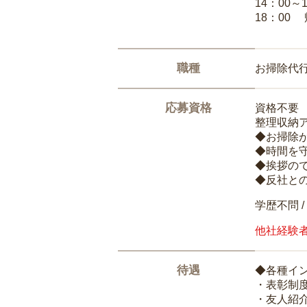
14：00～
18：00
職種
お掃除代
応募資格
資格不要
整理収納
◆お掃除
◆時間を
◆挨拶の
◆反社と
学歴不問 /
他社経験
待遇
◆各種イ
・表彰制
・友人紹介