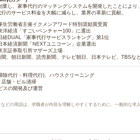
年に創業し、家事代行のマッチングシステムを開発したことによ
代行のサービス料金を大幅に減らし、業界の革新に貢献。
 厚生労働省主催イクメンアワード特別奨励賞受賞
 東洋経済「すごいベンチャー100」に選出
 日経DUAL「家事代行サービスランキング」第1位
 日本経済新聞「NEXTユニコーン」企業選出
 東京証券取引所マザーズ上場
新聞、朝日新聞、読売新聞、テレビ朝日、日本テレビ、TBSな
掃除代行・料理代行)、ハウスクリーニング
・店舗・ビル清掃
ービスの開発及び運営
地」などの用語は、求職者が内容を理解しやすくするために、一般的な求