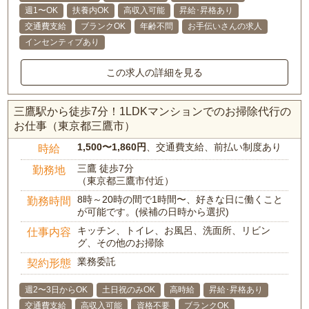
週1〜OK
扶養内OK
高収入可能
昇給･昇格あり
交通費支給
ブランクOK
年齢不問
お手伝いさんの求人
インセンティブあり
この求人の詳細を見る
三鷹駅から徒歩7分！1LDKマンションでのお掃除代行の
お仕事（東京都三鷹市）
1,500〜1,860円
、交通費支給、前払い制度あり
時給
三鷹 徒歩7分
勤務地
（東京都三鷹市付近）
8時～20時の間で1時間〜、好きな日に働くこと
勤務時間
が可能です。(候補の日時から選択)
キッチン、トイレ、お風呂、洗面所、リビン
仕事内容
グ、その他のお掃除
業務委託
契約形態
週2〜3日からOK
土日祝のみOK
高時給
昇給･昇格あり
交通費支給
高収入可能
資格不要
ブランクOK