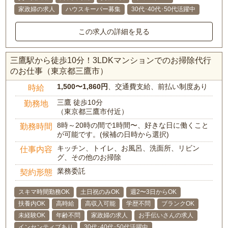
家政婦の求人
ハウスキーパー募集
30代･40代･50代活躍中
この求人の詳細を見る
三鷹駅から徒歩10分！3LDKマンションでのお掃除代行
のお仕事（東京都三鷹市）
1,500〜1,860円
、交通費支給、前払い制度あり
時給
三鷹 徒歩10分
勤務地
（東京都三鷹市付近）
8時～20時の間で1時間〜、好きな日に働くこと
勤務時間
が可能です。(候補の日時から選択)
キッチン、トイレ、お風呂、洗面所、リビン
仕事内容
グ、その他のお掃除
業務委託
契約形態
スキマ時間勤務OK
土日祝のみOK
週2〜3日からOK
扶養内OK
高時給
高収入可能
学歴不問
ブランクOK
未経験OK
年齢不問
家政婦の求人
お手伝いさんの求人
インセンティブあり
30代･40代･50代活躍中