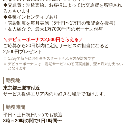
◆交通費：別途支給。お客様によっては交通費を増額され
る方もいます
◆各種インセンティブあり
・表彰制度を毎月実施（5千円〜1万円の報奨金を授与）
・友人紹介で、最大1万7000千円のボーナス付与
＼デビューボーナス2,500円もらえる／
ご応募から30日以内に定期サービスの担当になると、
2,500円プレゼント
CaSyで新たにお仕事をスタートされる方が対象です
デビューボーナスは、定期サービスの初回実施後、翌々月末お支払い
となります
勤務地
東京都三鷹市付近
サービス提供エリア内のお好きな場所で働けます。
勤務時間
平日・土日祝日いつでも歓迎
8時～20時の間で1日1時間〜