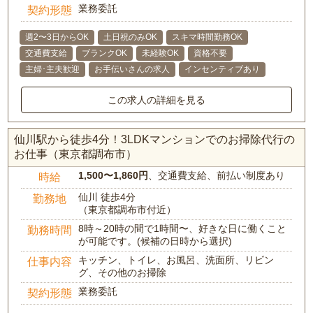
業務委託
契約形態
週2〜3日からOK
土日祝のみOK
スキマ時間勤務OK
交通費支給
ブランクOK
未経験OK
資格不要
主婦･主夫歓迎
お手伝いさんの求人
インセンティブあり
この求人の詳細を見る
仙川駅から徒歩4分！3LDKマンションでのお掃除代行の
お仕事（東京都調布市）
1,500〜1,860円
、交通費支給、前払い制度あり
時給
仙川 徒歩4分
勤務地
（東京都調布市付近）
8時～20時の間で1時間〜、好きな日に働くこと
勤務時間
が可能です。(候補の日時から選択)
キッチン、トイレ、お風呂、洗面所、リビン
仕事内容
グ、その他のお掃除
業務委託
契約形態