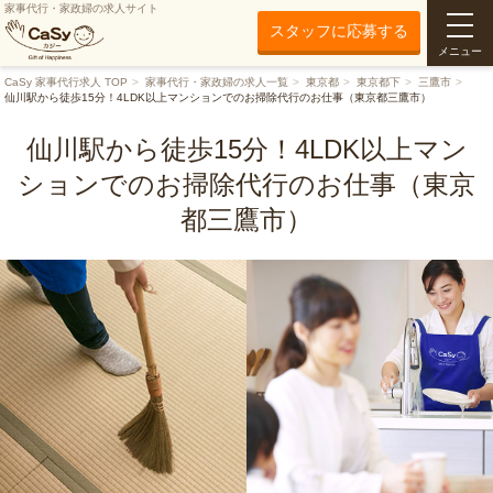
家事代行・家政婦の求人サイト
スタッフに応募する
メニュー
CaSy 家事代行求人 TOP
家事代行・家政婦の求人一覧
東京都
東京都下
三鷹市
仙川駅から徒歩15分！4LDK以上マンションでのお掃除代行のお仕事（東京都三鷹市）
仙川駅から徒歩15分！4LDK以上マン
ションでのお掃除代行のお仕事（東京
都三鷹市）