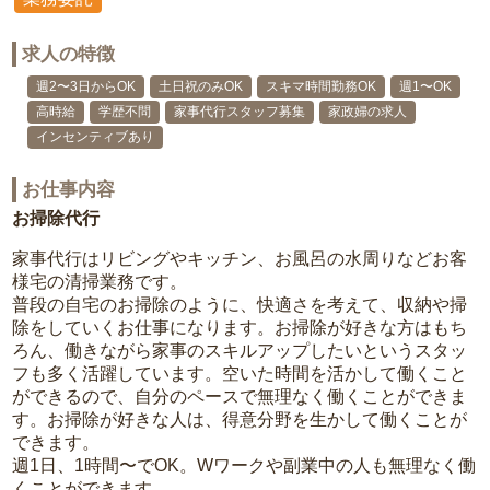
求人の特徴
週2〜3日からOK
土日祝のみOK
スキマ時間勤務OK
週1〜OK
高時給
学歴不問
家事代行スタッフ募集
家政婦の求人
インセンティブあり
お仕事内容
お掃除代行
家事代行はリビングやキッチン、お風呂の水周りなどお客
様宅の清掃業務です。
普段の自宅のお掃除のように、快適さを考えて、収納や掃
除をしていくお仕事になります。お掃除が好きな方はもち
ろん、働きながら家事のスキルアップしたいというスタッ
フも多く活躍しています。空いた時間を活かして働くこと
ができるので、自分のペースで無理なく働くことができま
す。お掃除が好きな人は、得意分野を生かして働くことが
できます。
週1日、1時間〜でOK。Wワークや副業中の人も無理なく働
くことができます。