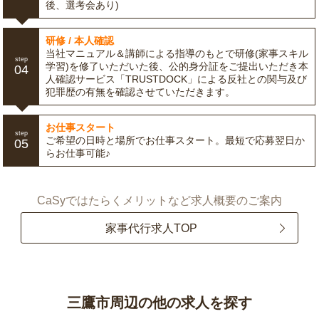
後、選考会あり)
研修 / 本人確認
当社マニュアル＆講師による指導のもとで研修(家事スキル
step
学習)を修了いただいた後、公的身分証をご提出いただき本
04
人確認サービス「TRUSTDOCK」による反社との関与及び
犯罪歴の有無を確認させていただきます。
お仕事スタート
step
ご希望の日時と場所でお仕事スタート。最短で応募翌日か
05
らお仕事可能♪
CaSyではたらくメリットなど求人概要のご案内
家事代行求人TOP
三鷹市周辺の他の求人を探す