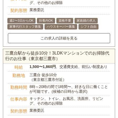
グ、その他のお掃除
業務委託
契約形態
週2〜3日からOK
扶養内OK
資格不要
家政婦の求人
家事代行スタッフ募集
ハウスキーパー募集
シフト自由
この求人の詳細を見る
三鷹台駅から徒歩10分！3LDKマンションでのお掃除代
行のお仕事（東京都三鷹市）
1,500〜1,860円
、交通費支給、前払い制度あり
時給
三鷹台 徒歩10分
勤務地
（東京都三鷹市付近）
8時～20時の間で1時間〜、好きな日に働くこと
勤務時間
が可能です。(候補の日時から選択)
キッチン、トイレ、お風呂、洗面所、リビン
仕事内容
グ、その他のお掃除
業務委託
契約形態