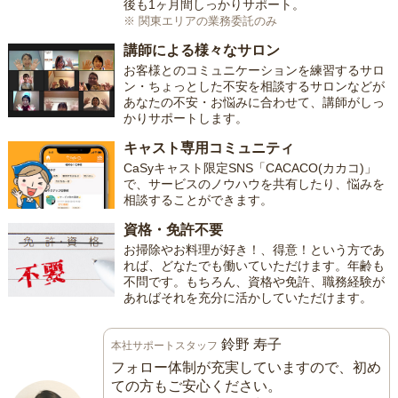
後も1ヶ月間しっかりサポート。
※ 関東エリアの業務委託のみ
講師による様々なサロン
お客様とのコミュニケーションを練習するサロ
ン・ちょっとした不安を相談するサロンなどが
あなたの不安・お悩みに合わせて、講師がしっ
かりサポートします。
キャスト専用コミュニティ
CaSyキャスト限定SNS「CACACO(カカコ)」
で、サービスのノウハウを共有したり、悩みを
相談することができます。
資格・免許不要
お掃除やお料理が好き！、得意！という方であ
れば、どなたでも働いていただけます。年齢も
不問です。もちろん、資格や免許、職務経験が
あればそれを充分に活かしていただけます。
鈴野 寿子
本社サポートスタッフ
フォロー体制が充実していますので、初め
ての方もご安心ください。