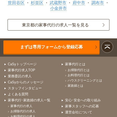
世田谷区
杉並区
武蔵野市
府中市
調布市
小金井市
東京都の家事代行の求人一覧を見る
まずは専用フォームから登録応募
CaSyトップページ
家事代行とは
家事代行求人TOP
お掃除代行とは
お料理代行とは
業務委託の求人
ハウスクリーニングとは
CaSyからのメッセージ
家政婦とは
スタッフインタビュー
よくある質問
家事代行･家政婦の求人一覧
安心･安全への取り組み
家事代行の求人
家事スタッフへの応募
お掃除代行の求人
運営会社について
お料理代行の求人