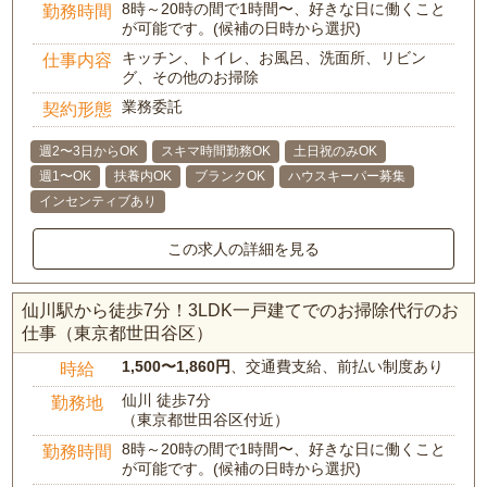
8時～20時の間で1時間〜、好きな日に働くこと
勤務時間
が可能です。(候補の日時から選択)
キッチン、トイレ、お風呂、洗面所、リビン
仕事内容
グ、その他のお掃除
業務委託
契約形態
週2〜3日からOK
スキマ時間勤務OK
土日祝のみOK
週1〜OK
扶養内OK
ブランクOK
ハウスキーパー募集
インセンティブあり
この求人の詳細を見る
仙川駅から徒歩7分！3LDK一戸建てでのお掃除代行のお
仕事（東京都世田谷区）
1,500〜1,860円
、交通費支給、前払い制度あり
時給
仙川 徒歩7分
勤務地
（東京都世田谷区付近）
8時～20時の間で1時間〜、好きな日に働くこと
勤務時間
が可能です。(候補の日時から選択)