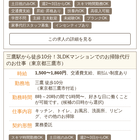
土日祝のみOK
週2〜3日からOK
スキマ時間勤務OK
交通費支給
昇給･昇格あり
扶養内OK
高収入可能
学歴不問
主婦･主夫歓迎
未経験OK
ブランクOK
家事代行スタッフ募集
インセンティブあり
この求人の詳細を見る
三鷹駅から徒歩10分！3LDKマンションでのお掃除代行
のお仕事（東京都三鷹市）
1,500〜1,860円
、交通費支給、前払い制度あり
時給
三鷹 徒歩10分
勤務地
（東京都三鷹市付近）
8時～20時の間で1時間〜、好きな日に働くこと
勤務時間
が可能です。(候補の日時から選択)
キッチン、トイレ、お風呂、洗面所、リビン
仕事内容
グ、その他のお掃除
業務委託
契約形態
スキマ時間勤務OK
土日祝のみOK
週2〜3日からOK