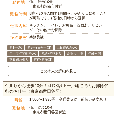
仙川 徒歩10分
勤務地
（東京都調布市付近）
8時～20時の間で1時間〜、好きな日に働くこと
勤務時間
が可能です。(候補の日時から選択)
キッチン、トイレ、お風呂、洗面所、リビン
仕事内容
グ、その他のお掃除
業務委託
契約形態
週1〜OK
週2〜3日からOK
土日祝のみOK
スキマ時間勤務OK
昇給･昇格あり
高収入可能
年齢不問
家政婦の求人
直行･直帰OK
この求人の詳細を見る
仙川駅から徒歩10分！4LDK以上一戸建てでのお掃除代
行のお仕事（東京都世田谷区）
1,500〜1,860円
、交通費支給、前払い制度あり
時給
仙川 徒歩10分
勤務地
（東京都世田谷区付近）