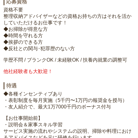
応募資格
資格不要
整理収納アドバイザーなどの資格お持ちの方はそれを活か
していただけるお仕事です！
◆お掃除が得意な方
◆時間を守れる方
◆挨拶のできる方
◆反社との関与･犯罪歴のない方
学歴不問 / ブランクOK / 未経験OK / 扶養内就業の調整可
他社経験者も大歓迎！
待遇
◆各種インセンティブあり
・表彰制度を毎月実施（5千円〜1万円の報奨金を授与）
・友人紹介で、最大1万7000千円のボーナス付与
【お仕事開始前】
・説明会＆家事スキル学習
サービス実施の流れやシステムの説明、掃除や料理におけ
るアドバイスなどを元に研修を行います。