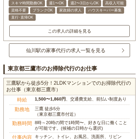
スキマ時間勤務OK
週1〜OK
週2〜3日からOK
高収入可能
資格不要
ブランクOK
家政婦の求人
ハウスキーパー募集
直行･直帰OK
この求人の詳細を見る
仙川駅の家事代行の求人一覧を見る
東京都三鷹市のお掃除代行のお仕事
三鷹駅から徒歩5分！2LDKマンションでのお掃除代行の
お仕事（東京都三鷹市）
1,500〜1,860円
、交通費支給、前払い制度あり
時給
三鷹 徒歩5分
勤務地
（東京都三鷹市付近）
8時～20時の間で1時間〜、好きな日に働くこと
勤務時間
が可能です。(候補の日時から選択)
キッチン、トイレ、お風呂、洗面所、リビン
仕事内容