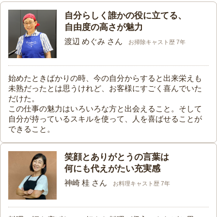
自分らしく誰かの役に立てる、
自由度の高さが魅力
渡辺 めぐみ さん
お掃除キャスト歴 7年
始めたときばかりの時、今の自分からすると出来栄えも
未熟だったとは思うけれど、お客様にすごく喜んでいた
だけた。
この仕事の魅力はいろいろな方と出会えること。そして
自分が持っているスキルを使って、人を喜ばせることが
できること。
笑顔とありがとうの言葉は
何にも代えがたい充実感
神崎 桂 さん
お料理キャスト歴 7年