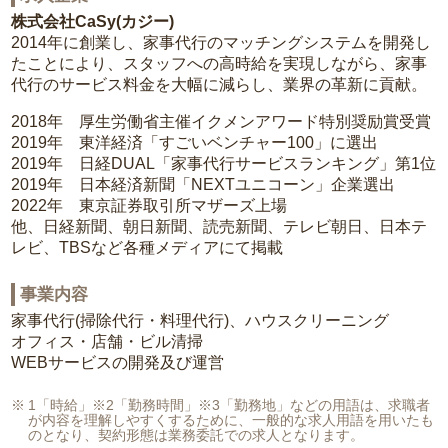
株式会社CaSy(カジー)
2014年に創業し、家事代行のマッチングシステムを開発し
たことにより、スタッフへの高時給を実現しながら、家事
代行のサービス料金を大幅に減らし、業界の革新に貢献。
2018年 厚生労働省主催イクメンアワード特別奨励賞受賞
2019年 東洋経済「すごいベンチャー100」に選出
2019年 日経DUAL「家事代行サービスランキング」第1位
2019年 日本経済新聞「NEXTユニコーン」企業選出
2022年 東京証券取引所マザーズ上場
他、日経新聞、朝日新聞、読売新聞、テレビ朝日、日本テ
レビ、TBSなど各種メディアにて掲載
事業内容
家事代行(掃除代行・料理代行)、ハウスクリーニング
オフィス・店舗・ビル清掃
WEBサービスの開発及び運営
1「時給」※2「勤務時間」※3「勤務地」などの用語は、求職者
が内容を理解しやすくするために、一般的な求人用語を用いたも
のとなり、契約形態は業務委託での求人となります。