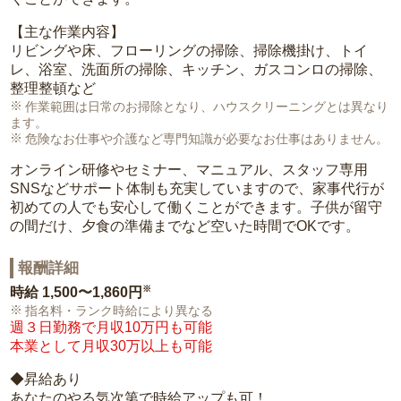
【主な作業内容】
リビングや床、フローリングの掃除、掃除機掛け、トイ
レ、浴室、洗面所の掃除、キッチン、ガスコンロの掃除、
整理整頓など
作業範囲は日常のお掃除となり、ハウスクリーニングとは異なり
ます。
危険なお仕事や介護など専門知識が必要なお仕事はありません。
オンライン研修やセミナー、マニュアル、スタッフ専用
SNSなどサポート体制も充実していますので、家事代行が
初めての人でも安心して働くことができます。子供が留守
の間だけ、夕食の準備までなど空いた時間でOKです。
報酬詳細
※
時給
1,500〜1,860円
指名料・ランク時給により異なる
週３日勤務で月収10万円も可能
本業として月収30万以上も可能
◆昇給あり
あなたのやる気次第で時給アップも可！